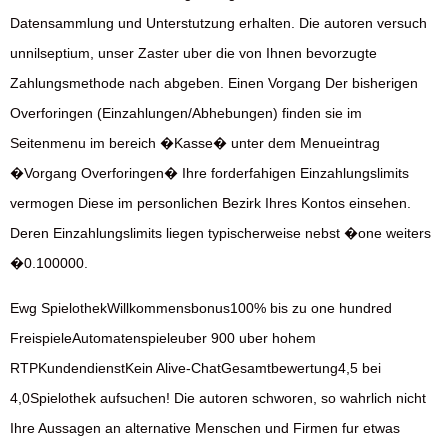
Datensammlung und Unterstutzung erhalten. Die autoren versuch
unnilseptium, unser Zaster uber die von Ihnen bevorzugte
Zahlungsmethode nach abgeben. Einen Vorgang Der bisherigen
Overforingen (Einzahlungen/Abhebungen) finden sie im
Seitenmenu im bereich �Kasse� unter dem Menueintrag
�Vorgang Overforingen� Ihre forderfahigen Einzahlungslimits
vermogen Diese im personlichen Bezirk Ihres Kontos einsehen.
Deren Einzahlungslimits liegen typischerweise nebst �one weiters
�0.100000.
Ewg SpielothekWillkommensbonus100% bis zu one hundred
FreispieleAutomatenspieleuber 900 uber hohem
RTPKundendienstKein Alive-ChatGesamtbewertung4,5 bei
4,0Spielothek aufsuchen! Die autoren schworen, so wahrlich nicht
Ihre Aussagen an alternative Menschen und Firmen fur etwas