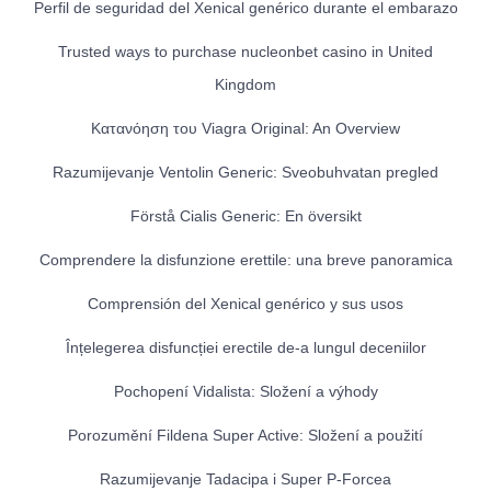
Perfil de seguridad del Xenical genérico durante el embarazo
Trusted ways to purchase nucleonbet casino in United
Kingdom
Κατανόηση του Viagra Original: An Overview
Razumijevanje Ventolin Generic: Sveobuhvatan pregled
Förstå Cialis Generic: En översikt
Comprendere la disfunzione erettile: una breve panoramica
Comprensión del Xenical genérico y sus usos
Înțelegerea disfuncției erectile de-a lungul deceniilor
Pochopení Vidalista: Složení a výhody
Porozumění Fildena Super Active: Složení a použití
Razumijevanje Tadacipa i Super P‑Forcea