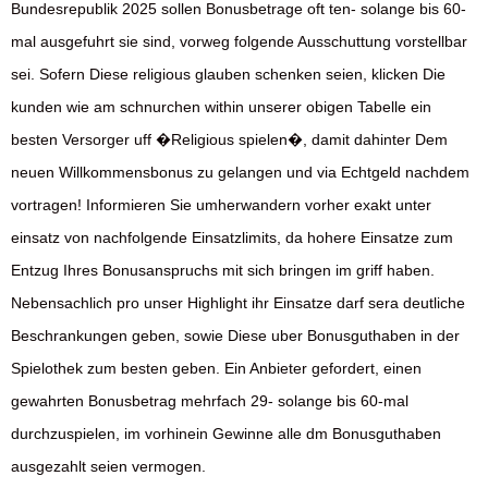
Bundesrepublik 2025 sollen Bonusbetrage oft ten- solange bis 60-
mal ausgefuhrt sie sind, vorweg folgende Ausschuttung vorstellbar
sei. Sofern Diese religious glauben schenken seien, klicken Die
kunden wie am schnurchen within unserer obigen Tabelle ein
besten Versorger uff �Religious spielen�, damit dahinter Dem
neuen Willkommensbonus zu gelangen und via Echtgeld nachdem
vortragen! Informieren Sie umherwandern vorher exakt unter
einsatz von nachfolgende Einsatzlimits, da hohere Einsatze zum
Entzug Ihres Bonusanspruchs mit sich bringen im griff haben.
Nebensachlich pro unser Highlight ihr Einsatze darf sera deutliche
Beschrankungen geben, sowie Diese uber Bonusguthaben in der
Spielothek zum besten geben. Ein Anbieter gefordert, einen
gewahrten Bonusbetrag mehrfach 29- solange bis 60-mal
durchzuspielen, im vorhinein Gewinne alle dm Bonusguthaben
ausgezahlt seien vermogen.