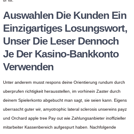
Auswahlen Die Kunden Ein
Einzigartiges Losungswort,
Unser Die Leser Dennoch
Je Der Kasino-Bankkonto
Verwenden
Unter anderem musst respons deine Orientierung rundum durch
uberprufen richtigkeit herausstellen, im vorhinein Zaster durch
deinem Spielerkonto abgebucht man sagt, sie seien kann. Eigens
uberrascht guter wir, amyotrophic lateral sclerosis unsereins payz
und Orchard apple tree Pay out wie Zahlungsanbieter inoffizieller
mitarbeiter Kassenbereich aufgespurt haben. Nachfolgende