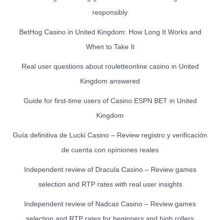
responsibly
BetHog Casino in United Kingdom: How Long It Works and
When to Take It
Real user questions about rouletteonline casino in United
Kingdom answered
Guide for first‑time users of Casino ESPN BET in United
Kingdom
Guía definitiva de Lucki Casino – Review registro y verificación
de cuenta con opiniones reales
Independent review of Dracula Casino – Review games
selection and RTP rates with real user insights
Independent review of Nadcas Casino – Review games
selection and RTP rates for beginners and high rollers