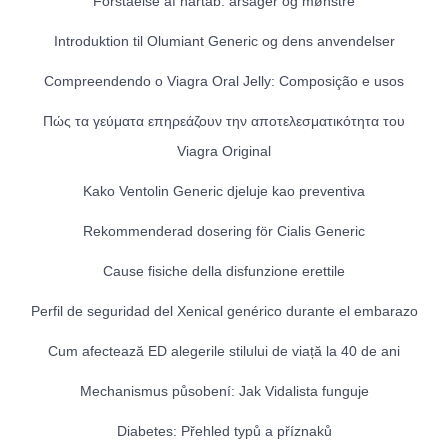
Forståelse af hårtab: årsager og mønstre
Introduktion til Olumiant Generic og dens anvendelser
Compreendendo o Viagra Oral Jelly: Composição e usos
Πώς τα γεύματα επηρεάζουν την αποτελεσματικότητα του
Viagra Original
Kako Ventolin Generic djeluje kao preventiva
Rekommenderad dosering för Cialis Generic
Cause fisiche della disfunzione erettile
Perfil de seguridad del Xenical genérico durante el embarazo
Cum afectează ED alegerile stilului de viață la 40 de ani
Mechanismus působení: Jak Vidalista funguje
Diabetes: Přehled typů a příznaků