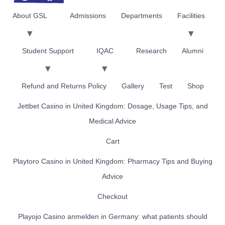
About GSL
Admissions
Departments
Facilities
Student Support
IQAC
Research
Alumni
Refund and Returns Policy
Gallery
Test
Shop
Jettbet Casino in United Kingdom: Dosage, Usage Tips, and
Medical Advice
Cart
Playtoro Casino in United Kingdom: Pharmacy Tips and Buying
Advice
Checkout
Playojo Casino anmelden in Germany: what patients should