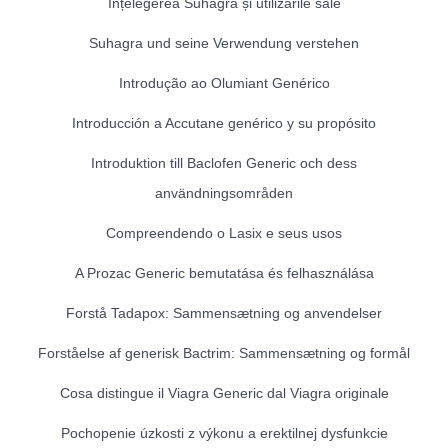
Înțelegerea Suhagra și utilizările sale
Suhagra und seine Verwendung verstehen
Introdução ao Olumiant Genérico
Introducción a Accutane genérico y su propósito
Introduktion till Baclofen Generic och dess
användningsområden
Compreendendo o Lasix e seus usos
A Prozac Generic bemutatása és felhasználása
Forstå Tadapox: Sammensætning og anvendelser
Forståelse af generisk Bactrim: Sammensætning og formål
Cosa distingue il Viagra Generic dal Viagra originale
Pochopenie úzkosti z výkonu a erektilnej dysfunkcie