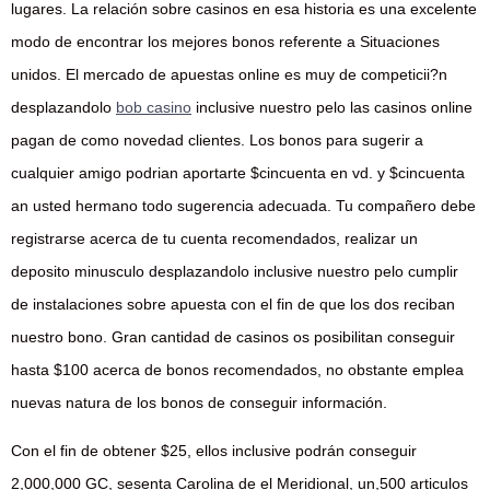
lugares. La relación sobre casinos en esa historia es una excelente
modo de encontrar los mejores bonos referente a Situaciones
unidos. El mercado de apuestas online es muy de competicii?n
desplazandolo
bob casino
inclusive nuestro pelo las casinos online
pagan de como novedad clientes. Los bonos para sugerir a
cualquier amigo podrian aportarte $cincuenta en vd. y $cincuenta
an usted hermano todo sugerencia adecuada. Tu compañero debe
registrarse acerca de tu cuenta recomendados, realizar un
deposito minusculo desplazandolo inclusive nuestro pelo cumplir
de instalaciones sobre apuesta con el fin de que los dos reciban
nuestro bono. Gran cantidad de casinos os posibilitan conseguir
hasta $100 acerca de bonos recomendados, no obstante emplea
nuevas natura de los bonos de conseguir información.
Con el fin de obtener $25, ellos inclusive podrán conseguir
2,000,000 GC, sesenta Carolina de el Meridional, un,500 articulos