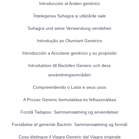
Introducción al Aralen genérico
Înțelegerea Suhagra și utilizările sale
Suhagra und seine Verwendung verstehen
Introdução ao Olumiant Genérico
Introducción a Accutane genérico y su propósito
Introduktion till Baclofen Generic och dess
användningsområden
Compreendendo o Lasix e seus usos
A Prozac Generic bemutatása és felhasználása
Forstå Tadapox: Sammensætning og anvendelser
Forståelse af generisk Bactrim: Sammensætning og formål
Cosa distingue il Viagra Generic dal Viagra originale