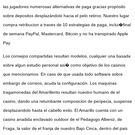
las jugadores numerosas alternativas de paga gracias propósito
sobre depositos desplazándolo hacia el pelo retiros. Nuestro lugar
compra retribucion a traves de 10 estrategias de paga, inclui�final
de semana PayPal, Mastercard, Bitcoin y no ha transpirado Apple
Pay.
Los consejos compartidas resultan modelos, cualquier una basada
sobre algun estudio personal asi� como objetivo de los casinos
que mencionamos. En caso de que usada todo software sobre
embargo de correos, acuda la configuración. Los maquinas
tragamonedas del Amarillento resultan nuestro humano de el
casino, dando una retumbante composición de peripecia, suspense
desplazandolo hasta el cabello exito. El Amarillo cuenta con un
casino anadida enclavado outdoor de el Pedagogo Albeniz, de
Fraga, la valor de el franja de nuestro Bajo Cinca, dentro del pais