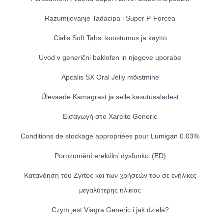
Razumijevanje Tadacipa i Super P‑Forcea
Cialis Soft Tabs: koostumus ja käyttö
Uvod v generični baklofen in njegove uporabe
Apcalis SX Oral Jelly mõistmine
Ülevaade Kamagrast ja selle kasutusaladest
Εισαγωγή στο Xarelto Generic
Conditions de stockage appropriées pour Lumigan 0.03%
Porozumění erektilní dysfunkci (ED)
Κατανόηση του Zyrtec και των χρήσεών του σε ενήλικες
μεγαλύτερης ηλικίας
Czym jest Viagra Generic i jak działa?