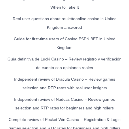
When to Take It
Real user questions about rouletteonline casino in United
Kingdom answered
Guide for first‑time users of Casino ESPN BET in United
Kingdom
Guía definitiva de Lucki Casino – Review registro y verificación
de cuenta con opiniones reales
Independent review of Dracula Casino – Review games
selection and RTP rates with real user insights
Independent review of Nadcas Casino – Review games
selection and RTP rates for beginners and high rollers
Complete review of Pocket Win Casino – Registration & Login
games selection and RTP rates for beginners and high rollers