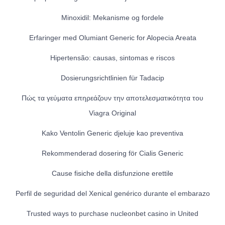
Minoxidil: Mekanisme og fordele
Erfaringer med Olumiant Generic for Alopecia Areata
Hipertensão: causas, sintomas e riscos
Dosierungsrichtlinien für Tadacip
Πώς τα γεύματα επηρεάζουν την αποτελεσματικότητα του
Viagra Original
Kako Ventolin Generic djeluje kao preventiva
Rekommenderad dosering för Cialis Generic
Cause fisiche della disfunzione erettile
Perfil de seguridad del Xenical genérico durante el embarazo
Trusted ways to purchase nucleonbet casino in United