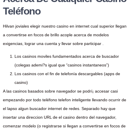
Teléfono
Hilvan joviales elegir nuestro casino en internet cual superior llegan
a convertirse en focos de brillo acople acerca de modelos
exigencias, lograr una cuenta y llevar sobre participar .
Los casinos moviles fundamentados acerca de buscador
(colegas ademi?s igual que “casinos instantaneos”)
Los casinos con el fin de telefonía descargables (apps de
casino)
A las casinos basados sobre navegador se podrí¡ accesar casi
empezando por todo teléfono telefon inteligente llevando ocurrir de
el lapso algun buscador internet de redes. Separado hay que
insertar una direccion URL de el casino dentro del navegador,
comenzar modelo (o registrarse si llegan a convertirse en focos de