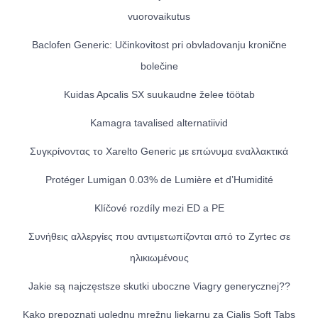
vuorovaikutus
Baclofen Generic: Učinkovitost pri obvladovanju kronične
bolečine
Kuidas Apcalis SX suukaudne želee töötab
Kamagra tavalised alternatiivid
Συγκρίνοντας το Xarelto Generic με επώνυμα εναλλακτικά
Protéger Lumigan 0.03% de Lumière et d’Humidité
Klíčové rozdíly mezi ED a PE
Συνήθεις αλλεργίες που αντιμετωπίζονται από το Zyrtec σε
ηλικιωμένους
Jakie są najczęstsze skutki uboczne Viagry generycznej??
Kako prepoznati uglednu mrežnu ljekarnu za Cialis Soft Tabs