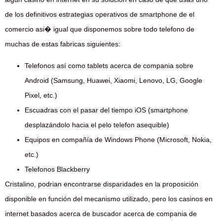
de los definitivos estrategias operativos de smartphone de el
comercio asi� igual que disponemos sobre todo telefono de
muchas de estas fabricas siguientes:
Telefonos así­ como tablets acerca de compania sobre
Android (Samsung, Huawei, Xiaomi, Lenovo, LG, Google
Pixel, etc.)
Escuadras con el pasar del tiempo iOS (smartphone
desplazándolo hacia el pelo telefon asequible)
Equipos en compañía de Windows Phone (Microsoft, Nokia,
etc.)
Telefonos Blackberry
Cristalino, podrian encontrarse disparidades en la proposición
disponible en función del mecanismo utilizado, pero los casinos en
internet basados acerca de buscador acerca de compania de