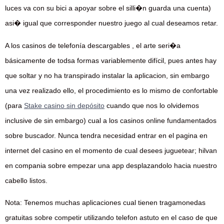
luces va con su bici a apoyar sobre el silli�n guarda una cuenta)
asi� igual que corresponder nuestro juego al cual deseamos retar.
A los casinos de telefonía descargables , el arte seri�a
básicamente de todsa formas variablemente difícil, pues antes hay
que soltar y no ha transpirado instalar la aplicacion, sin embargo
una vez realizado ello, el procedimiento es lo mismo de confortable
(para
Stake casino sin depósito
cuando que nos lo olvidemos
inclusive de sin embargo) cual a los casinos online fundamentados
sobre buscador. Nunca tendra necesidad entrar en el pagina en
internet del casino en el momento de cual desees juguetear; hilvan
en compania sobre empezar una app desplazandolo hacia nuestro
cabello listos.
Nota: Tenemos muchas aplicaciones cual tienen tragamonedas
gratuitas sobre competir utilizando telefon astuto en el caso de que