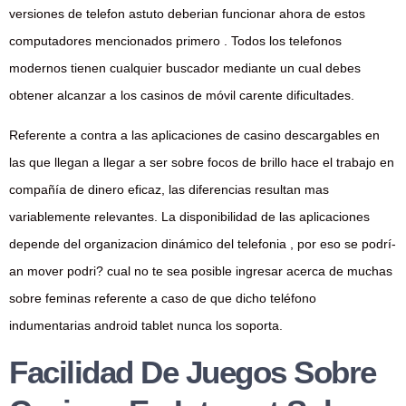
versiones de telefon astuto deberian funcionar ahora de estos
computadores mencionados primero . Todos los telefonos
modernos tienen cualquier buscador mediante un cual debes
obtener alcanzar a los casinos de móvil carente dificultades.
Referente a contra a las aplicaciones de casino descargables en
las que llegan a llegar a ser sobre focos de brillo hace el trabajo en
compañía de dinero eficaz, las diferencias resultan mas
variablemente relevantes. La disponibilidad de las aplicaciones
depende del organizacion dinámico del telefonia , por eso se podrí­
an mover podri? cual no te sea posible ingresar acerca de muchas
sobre feminas referente a caso de que dicho teléfono
indumentarias android tablet nunca los soporta.
Facilidad De Juegos Sobre