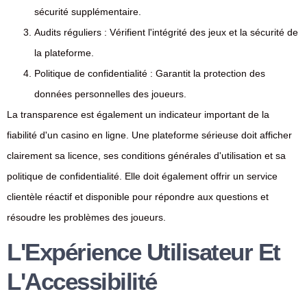
sécurité supplémentaire.
Audits réguliers : Vérifient l'intégrité des jeux et la sécurité de
la plateforme.
Politique de confidentialité : Garantit la protection des
données personnelles des joueurs.
La transparence est également un indicateur important de la
fiabilité d'un casino en ligne. Une plateforme sérieuse doit afficher
clairement sa licence, ses conditions générales d'utilisation et sa
politique de confidentialité. Elle doit également offrir un service
clientèle réactif et disponible pour répondre aux questions et
résoudre les problèmes des joueurs.
L'Expérience Utilisateur Et
L'Accessibilité