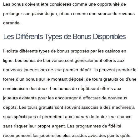
Les bonus doivent être considérés comme une opportunité de
prolonger son plaisir de jeu, et non comme une source de revenus
garantie.
Les Différents Types de Bonus Disponibles
Il existe différents types de bonus proposés par les casinos en
ligne. Les bonus de bienvenue sont généralement offerts aux
nouveaux joueurs lors de leur premier dépôt. Ils peuvent prendre la
forme d'un bonus sur le montant déposé, de tours gratuits ou d'une
combinaison des deux. Les bonus de dépôt sont offerts aux
joueurs existants pour les encourager à effectuer de nouveaux
dépôts. Les tours gratuits sont souvent associés à des machines à
sous spécifiques et permettent aux joueurs de tenter leur chance
sans risquer leur propre argent. Les programmes de fidélité
récompensent les joueurs les plus assidus avec des points qu'ils