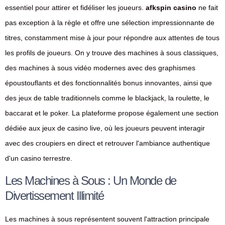
essentiel pour attirer et fidéliser les joueurs.
afkspin casino
ne fait
pas exception à la règle et offre une sélection impressionnante de
titres, constamment mise à jour pour répondre aux attentes de tous
les profils de joueurs. On y trouve des machines à sous classiques,
des machines à sous vidéo modernes avec des graphismes
époustouflants et des fonctionnalités bonus innovantes, ainsi que
des jeux de table traditionnels comme le blackjack, la roulette, le
baccarat et le poker. La plateforme propose également une section
dédiée aux jeux de casino live, où les joueurs peuvent interagir
avec des croupiers en direct et retrouver l'ambiance authentique
d'un casino terrestre.
Les Machines à Sous : Un Monde de
Divertissement Illimité
Les machines à sous représentent souvent l'attraction principale