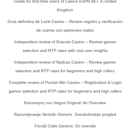
Guide for first‑time users of Casino ESPN BET in United
Kingdom
Guía definitiva de Lucki Casino – Review registro y verificación
de cuenta con opiniones reales
Independent review of Dracula Casino – Review games
selection and RTP rates with real user insights
Independent review of Nadcas Casino – Review games
selection and RTP rates for beginners and high rollers
Complete review of Pocket Win Casino – Registration & Login
games selection and RTP rates for beginners and high rollers
Κατανόηση του Viagra Original: An Overview
Razumijevanje Ventolin Generic: Sveobuhvatan pregled
Förstå Cialis Generic: En översikt