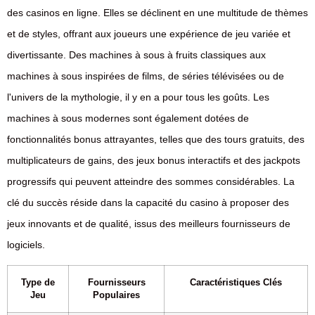
des casinos en ligne. Elles se déclinent en une multitude de thèmes
et de styles, offrant aux joueurs une expérience de jeu variée et
divertissante. Des machines à sous à fruits classiques aux
machines à sous inspirées de films, de séries télévisées ou de
l'univers de la mythologie, il y en a pour tous les goûts. Les
machines à sous modernes sont également dotées de
fonctionnalités bonus attrayantes, telles que des tours gratuits, des
multiplicateurs de gains, des jeux bonus interactifs et des jackpots
progressifs qui peuvent atteindre des sommes considérables. La
clé du succès réside dans la capacité du casino à proposer des
jeux innovants et de qualité, issus des meilleurs fournisseurs de
logiciels.
Type de
Fournisseurs
Caractéristiques Clés
Jeu
Populaires