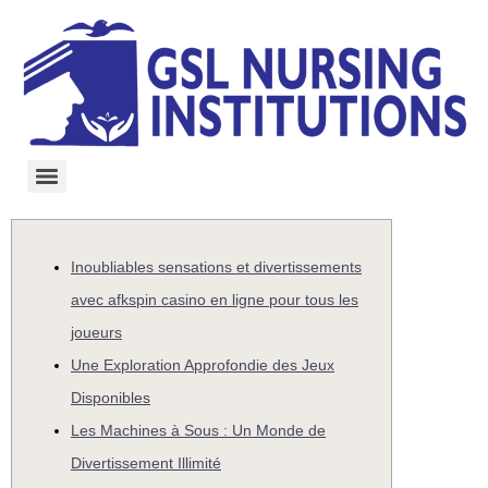
Jettbet Casino in United Kingdom: Dosage, Usage Tips, and Medical Advice
Playtoro Casino in United Kingdom: Pharmacy Tips and Buying Advice
Playojo Casino anmelden in Germany: what patients should check before buying
AndromedaBet Casino in United Kingdom: Side Effects and Safety Considerations
Complete guide to spin fever casino in United Kingdom: availability, price, and pharmacies
Winmaker Casino in United Kingdom: Common Mistakes New Players Make
Trivelabet Casino in the United Kingdom: Doctor Recommendations and Precautions
BluffBet Casino in United Kingdom: Doctor Recommendations and Precautions
BetHog Casino in United Kingdom: How Long It Works and When to Take It
Real user questions about rouletteonline casino in United Kingdom answered
Guide for first‑time users of Casino ESPN BET in United Kingdom
Guía definitiva de Lucki Casino – Review registro y verificación de cuenta con opiniones reales
Independent review of Dracula Casino – Review games selection and RTP rates with real user insights
Independent review of Nadcas Casino – Review games selection and RTP rates for beginners and high rollers
Complete review of Pocket Win Casino – Registration & Login games selection and RTP rates for beginners and high rollers
Κατανόηση του Zyrtec και των χρήσεών του σε ενήλικες μεγαλύτερης ηλικίας
Πώς τα γεύματα επηρεάζουν την αποτελεσματικότητα του Viagra Original
Cialis Soft Tabs -tablettien ja SSRI-lääkkeiden välinen vuorovaikutus
Baclofen Generic: Učinkovitost pri obvladovanju kronične bolečine
Συνήθεις αλλεργίες που αντιμετωπίζονται από το Zyrtec σε ηλικιωμένους
Πώς τα γεύματα επηρεάζουν την αποτελεσματικότητα του Viagra Original
Κατανόηση του Zyrtec και των χρήσεών του σε ενήλικες μεγαλύτερης ηλικίας
Condiciones adecuadas de almacenamiento de doxiciclina en casa
Pochopenie dôležitosti diskrétnej prepravy produktov pre sexuálne zdravie
Razumevanje oznak odmerkov: ključni elementi, na katere morate biti pozorni
Kamagra Goldin rooli ED:n hoidossa diabeettisten miesten keskuudessa
Rutinas diarias de cuidado de la piel para pieles propensas al acné
Condições adequadas de armazenamento para Glucophage Generic
Mikor szedje a Levitra Generic-et a legjobb eredmény érdekében
Inoubliables sensations et divertissements
avec afkspin casino en ligne pour tous les
joueurs
Une Exploration Approfondie des Jeux
Disponibles
Les Machines à Sous : Un Monde de
Divertissement Illimité