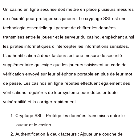
Un casino en ligne sécurisé doit mettre en place plusieurs mesures
de sécurité pour protéger ses joueurs. Le cryptage SSL est une
technologie essentielle qui permet de chiffrer les données
transmises entre le joueur et le serveur du casino, empêchant ainsi
les pirates informatiques d'intercepter les informations sensibles.
L'authentification à deux facteurs est une mesure de sécurité
supplémentaire qui exige que les joueurs saisissent un code de
vérification envoyé sur leur téléphone portable en plus de leur mot
de passe. Les casinos en ligne réputés effectuent également des
vérifications régulières de leur système pour détecter toute
vulnérabilité et la corriger rapidement.
Cryptage SSL : Protège les données transmises entre le
joueur et le casino.
Authentification à deux facteurs : Ajoute une couche de