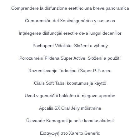
Comprendere la disfunzione erettile: una breve panoramica
Comprensión del Xenical genérico y sus usos
Înțelegerea disfuncției erectile de-a lungul deceniilor
Pochopení Vidalista: Složení a výhody
Porozumění Fildena Super Active: Složení a použití
Razumijevanje Tadacipa i Super P‑Forcea
Cialis Soft Tabs: koostumus ja käyttö
Uvod v generični baklofen in njegove uporabe
Apcalis SX Oral Jelly mõistmine
Ülevaade Kamagrast ja selle kasutusaladest
Εισαγωγή στο Xarelto Generic