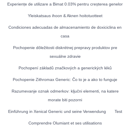
Experiențe de utilizare a Bimat 0.03% pentru creșterea genelor
Yleiskatsaus ihoon & Aknen hoitotuotteet
Condiciones adecuadas de almacenamiento de doxiciclina en
casa
Pochopenie dôležitosti diskrétnej prepravy produktov pre
sexuálne zdravie
Pochopení základů značkových a generických léků
Pochopenie Zithromax Generic: Čo to je a ako to funguje
Razumevanje oznak odmerkov: ključni elementi, na katere
morate biti pozorni
Einführung in Xenical Generic und seine Verwendung
Test
Comprendre Olumiant et ses utilisations