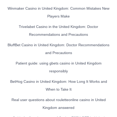
Winmaker Casino in United Kingdom: Common Mistakes New
Players Make
Trivelabet Casino in the United Kingdom: Doctor
Recommendations and Precautions
BluffBet Casino in United Kingdom: Doctor Recommendations
and Precautions
Patient guide: using gbets casino in United Kingdom
responsibly
BetHog Casino in United Kingdom: How Long It Works and
When to Take It
Real user questions about rouletteonline casino in United
Kingdom answered