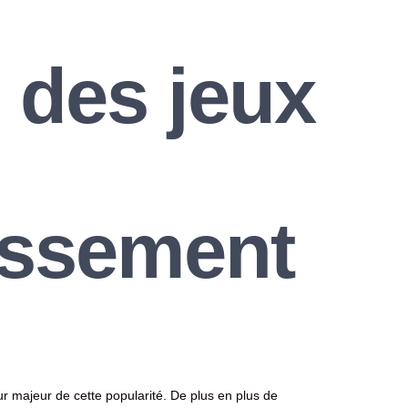
n des jeux
issement
ur majeur de cette popularité. De plus en plus de