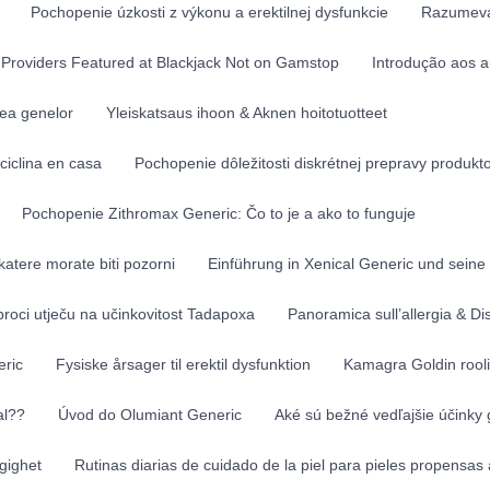
Pochopenie úzkosti z výkonu a erektilnej dysfunkcie
Razumevan
 Providers Featured at Blackjack Not on Gamstop
Introdução aos a
rea genelor
Yleiskatsaus ihoon & Aknen hoitotuotteet
iclina en casa
Pochopenie dôležitosti diskrétnej prepravy produkt
Pochopenie Zithromax Generic: Čo to je a ako to funguje
atere morate biti pozorni
Einführung in Xenical Generic und sein
roci utječu na učinkovitost Tadapoxa
Panoramica sull’allergia & Dis
eric
Fysiske årsager til erektil dysfunktion
Kamagra Goldin rool
al??
Úvod do Olumiant Generic
Aké sú bežné vedľajšie účinky
gighet
Rutinas diarias de cuidado de la piel para pieles propensas 