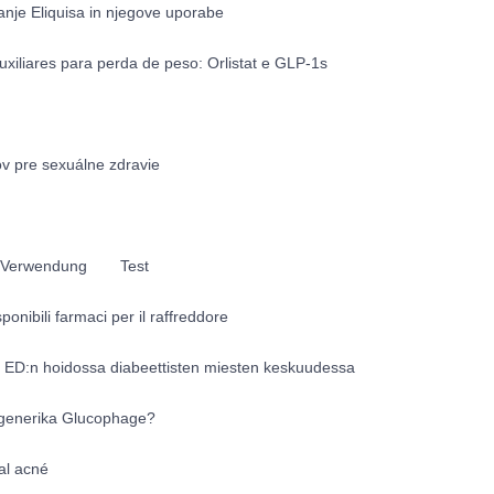
je Eliquisa in njegove uporabe
uxiliares para perda de peso: Orlistat e GLP-1s
ov pre sexuálne zdravie
e Verwendung
Test
ponibili farmaci per il raffreddore
i ED:n hoidossa diabeettisten miesten keskuudessa
 generika Glucophage?
al acné