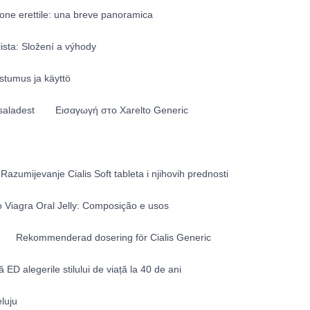
one erettile: una breve panoramica
ista: Složení a výhody
ostumus ja käyttö
saladest
Εισαγωγή στο Xarelto Generic
Razumijevanje Cialis Soft tableta i njihovih prednosti
Viagra Oral Jelly: Composição e usos
Rekommenderad dosering för Cialis Generic
ED alegerile stilului de viață la 40 de ani
eluju