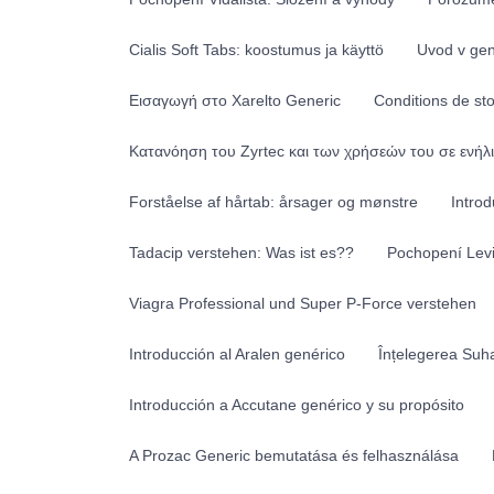
Cialis Soft Tabs: koostumus ja käyttö
Uvod v gen
Εισαγωγή στο Xarelto Generic
Conditions de s
Κατανόηση του Zyrtec και των χρήσεών του σε ενήλι
Forståelse af hårtab: årsager og mønstre
Introd
Tadacip verstehen: Was ist es??
Pochopení Levi
Viagra Professional und Super P-Force verstehen
Introducción al Aralen genérico
Înțelegerea Suhag
Introducción a Accutane genérico y su propósito
A Prozac Generic bemutatása és felhasználása