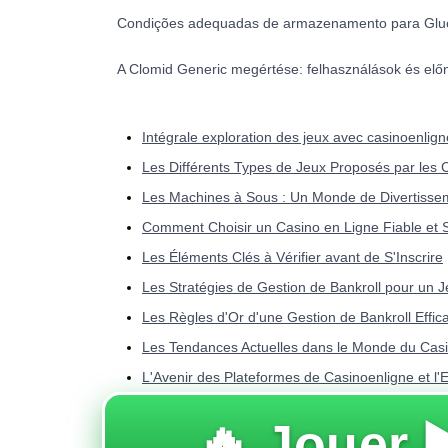
Condições adequadas de armazenamento para Glu
A Clomid Generic megértése: felhasználások és elő
Intégrale exploration des jeux avec casinoenlig
Les Différents Types de Jeux Proposés par les 
Les Machines à Sous : Un Monde de Divertisse
Comment Choisir un Casino en Ligne Fiable et 
Les Éléments Clés à Vérifier avant de S'Inscrire
Les Stratégies de Gestion de Bankroll pour un
Les Règles d'Or d'une Gestion de Bankroll Effic
Les Tendances Actuelles dans le Monde du Cas
L'Avenir des Plateformes de Casinoenligne et l
🔥 Jouer ▶