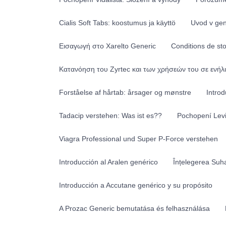
Cialis Soft Tabs: koostumus ja käyttö
Uvod v gen
Εισαγωγή στο Xarelto Generic
Conditions de s
Κατανόηση του Zyrtec και των χρήσεών του σε ενήλι
Forståelse af hårtab: årsager og mønstre
Introd
Tadacip verstehen: Was ist es??
Pochopení Levi
Viagra Professional und Super P-Force verstehen
Introducción al Aralen genérico
Înțelegerea Suhag
Introducción a Accutane genérico y su propósito
A Prozac Generic bemutatása és felhasználása