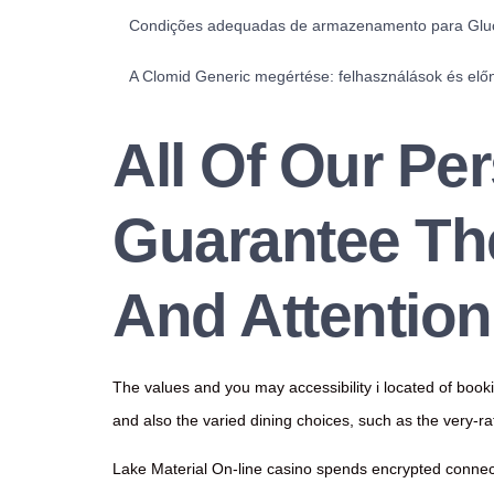
Condições adequadas de armazenamento para Glu
A Clomid Generic megértése: felhasználások és elő
All Of Our Per
Guarantee The
And Attention
The values and you may accessibility i located of book
and also the varied dining choices, such as the very
Lake Material On-line casino spends encrypted connect