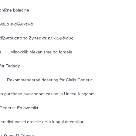
onične bolečine
ώνυμα εναλλακτικά
ίζονται από το Zyrtec σε ηλικιωμένους
s
Minoxidil: Mekanisme og fordele
für Tadacip
Rekommenderad dosering för Cialis Generic
to purchase nucleonbet casino in United Kingdom
 Generic: En översikt
ea disfuncției erectile de-a lungul deceniilor
 i Super P‑Forcea