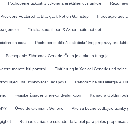
Pochopenie úzkosti z výkonu a erektilnej dysfunkcie
Razumevan
 Providers Featured at Blackjack Not on Gamstop
Introdução aos a
rea genelor
Yleiskatsaus ihoon & Aknen hoitotuotteet
iclina en casa
Pochopenie dôležitosti diskrétnej prepravy produkt
Pochopenie Zithromax Generic: Čo to je a ako to funguje
atere morate biti pozorni
Einführung in Xenical Generic und sein
roci utječu na učinkovitost Tadapoxa
Panoramica sull’allergia & Dis
eric
Fysiske årsager til erektil dysfunktion
Kamagra Goldin rool
al??
Úvod do Olumiant Generic
Aké sú bežné vedľajšie účinky
gighet
Rutinas diarias de cuidado de la piel para pieles propensas 