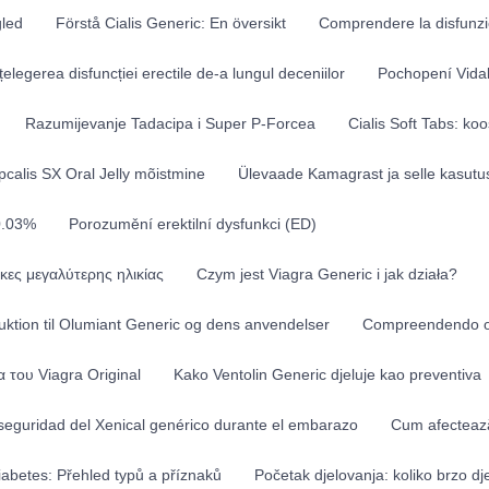
gled
Förstå Cialis Generic: En översikt
Comprendere la disfunzi
țelegerea disfuncției erectile de-a lungul deceniilor
Pochopení Vidal
Razumijevanje Tadacipa i Super P‑Forcea
Cialis Soft Tabs: ko
pcalis SX Oral Jelly mõistmine
Ülevaade Kamagrast ja selle kasutu
0.03%
Porozumění erektilní dysfunkci (ED)
κες μεγαλύτερης ηλικίας
Czym jest Viagra Generic i jak działa?
uktion til Olumiant Generic og dens anvendelser
Compreendendo o 
 του Viagra Original
Kako Ventolin Generic djeluje kao preventiva
 seguridad del Xenical genérico durante el embarazo
Cum afectează 
iabetes: Přehled typů a příznaků
Početak djelovanja: koliko brzo dj