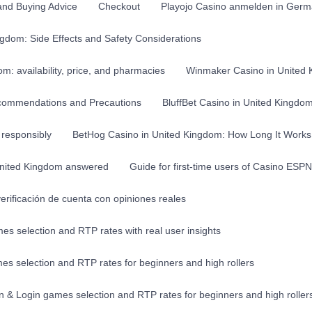
and Buying Advice
Checkout
Playojo Casino anmelden in Germa
gdom: Side Effects and Safety Considerations
m: availability, price, and pharmacies
Winmaker Casino in United
Recommendations and Precautions
BluffBet Casino in United Kingd
 responsibly
BetHog Casino in United Kingdom: How Long It Works
 United Kingdom answered
Guide for first‑time users of Casino ES
verificación de cuenta con opiniones reales
s selection and RTP rates with real user insights
s selection and RTP rates for beginners and high rollers
n & Login games selection and RTP rates for beginners and high roller