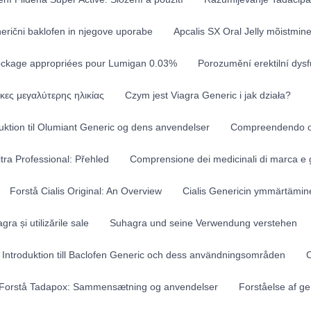
erični baklofen in njegove uporabe
Apcalis SX Oral Jelly mõistmin
tockage appropriées pour Lumigan 0.03%
Porozumění erektilní dysf
κες μεγαλύτερης ηλικίας
Czym jest Viagra Generic i jak działa?
uktion til Olumiant Generic og dens anvendelser
Compreendendo o 
tra Professional: Přehled
Comprensione dei medicinali di marca e 
Forstå Cialis Original: An Overview
Cialis Genericin ymmärtämin
ra și utilizările sale
Suhagra und seine Verwendung verstehen
Introduktion till Baclofen Generic och dess användningsområden
Forstå Tadapox: Sammensætning og anvendelser
Forståelse af g