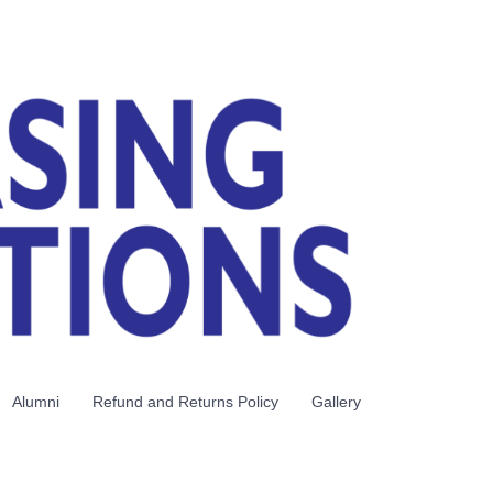
Alumni
Refund and Returns Policy
Gallery