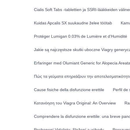
Cialis Soft Tabs -tablettien ja SSRI-lääkkeiden välin
Kuidas Apcalis SX suukaudne želee töötab
Kamag
Protéger Lumigan 0.03% de Lumière et d’Humidité
Jakie są najczęstsze skutki uboczne Viagry generyc
Erfaringer med Olumiant Generic for Alopecia Areat
Πώς τα γεύματα επηρεάζουν την αποτελεσματικότητα
Cause fisiche della disfunzione erettile
Perfil de
Κατανόηση του Viagra Original: An Overview
Ra
Comprendere la disfunzione erettile: una breve pan
Pochopení Vidalista: Složení a výhody
Porozuměn