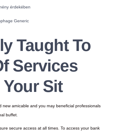
edmény érdekében
cophage Generic
lly Taught To
f Services
 Your Sit
and new amicable and you may beneficial professionals
l buffet.
ure secure access at all times. To access your bank