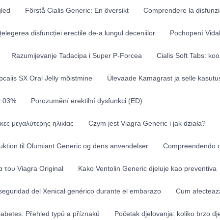
gled
Förstå Cialis Generic: En översikt
Comprendere la disfunzi
țelegerea disfuncției erectile de-a lungul deceniilor
Pochopení Vidal
Razumijevanje Tadacipa i Super P‑Forcea
Cialis Soft Tabs: ko
pcalis SX Oral Jelly mõistmine
Ülevaade Kamagrast ja selle kasutu
0.03%
Porozumění erektilní dysfunkci (ED)
κες μεγαλύτερης ηλικίας
Czym jest Viagra Generic i jak działa?
uktion til Olumiant Generic og dens anvendelser
Compreendendo o 
 του Viagra Original
Kako Ventolin Generic djeluje kao preventiva
 seguridad del Xenical genérico durante el embarazo
Cum afectează 
iabetes: Přehled typů a příznaků
Početak djelovanja: koliko brzo dj