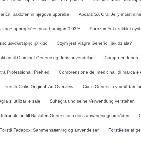
erični baklofen in njegove uporabe
Apcalis SX Oral Jelly mõistmin
tockage appropriées pour Lumigan 0.03%
Porozumění erektilní dysf
κες μεγαλύτερης ηλικίας
Czym jest Viagra Generic i jak działa?
uktion til Olumiant Generic og dens anvendelser
Compreendendo o 
tra Professional: Přehled
Comprensione dei medicinali di marca e 
Forstå Cialis Original: An Overview
Cialis Genericin ymmärtämin
ra și utilizările sale
Suhagra und seine Verwendung verstehen
Introduktion till Baclofen Generic och dess användningsområden
Forstå Tadapox: Sammensætning og anvendelser
Forståelse af g