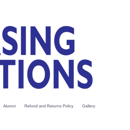
Alumni
Refund and Returns Policy
Gallery