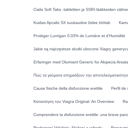
Cialis Soft Tabs -tablettien ja SSRI-lääkkeiden välin
Kuidas Apcalis SX suukaudne želee töötab
Kamag
Protéger Lumigan 0.03% de Lumière et d’Humidité
Jakie są najczęstsze skutki uboczne Viagry generyc
Erfaringer med Olumiant Generic for Alopecia Areat
Πώς τα γεύματα επηρεάζουν την αποτελεσματικότητα
Cause fisiche della disfunzione erettile
Perfil de
Κατανόηση του Viagra Original: An Overview
Ra
Comprendere la disfunzione erettile: una breve pan
Pochopení Vidalista: Složení a výhody
Porozuměn