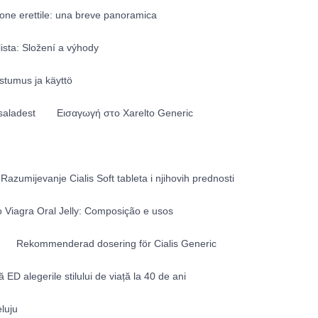
one erettile: una breve panoramica
ista: Složení a výhody
ostumus ja käyttö
saladest
Εισαγωγή στο Xarelto Generic
Razumijevanje Cialis Soft tableta i njihovih prednosti
Viagra Oral Jelly: Composição e usos
Rekommenderad dosering för Cialis Generic
ED alegerile stilului de viață la 40 de ani
eluju