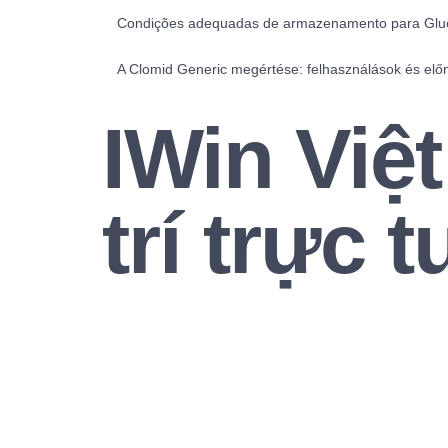
Condições adequadas de armazenamento para Glu
A Clomid Generic megértése: felhasználások és elő
IWin Việ
trí trực 