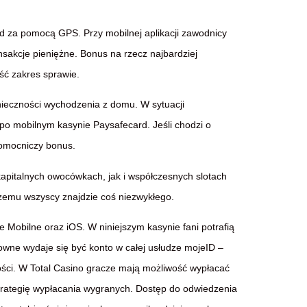
d za pomocą GPS. Przy mobilnej aplikacji zawodnicy
nsakcje pieniężne. Bonus na rzecz najbardziej
ść zakres sprawie.
nieczności wychodzenia z domu. W sytuacji
po mobilnym kasynie Paysafecard. Jeśli chodzi o
pomocniczy bonus.
kapitalnych owocówkach, jak i współczesnych slotach
czemu wszyscy znajdzie coś niezwykłego.
 Mobilne oraz iOS. W niniejszym kasynie fani potrafią
zowne wydaje się być konto w całej usłudze mojeID –
ci. W Total Casino gracze mają możliwość wypłacać
trategię wypłacania wygranych. Dostęp do odwiedzenia