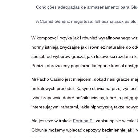
Condições adequadas de armazenamento para Glu
A Clomid Generic megértése: felhasználások és elő
W kompozycji ryzyka jak i również wyrafinowanego wiz
normy istnieją zwyczajne jak i również naturalne do 
sposób od wyborów gracza, jak i losowości rozdania k
Poniżej obrazujemy popularne kategorie konsol dostę
MrPacho Casino jest miejscem, dokąd nasi gracze mają
unikatowych procedur. Kasyno stawia na przejrzystość
Ivibet zapewnia dobre nośnik uciechy, które to potę
interesującymi rabatami, jakie hipnotyzują także nowych
Ale jeszcze w trakcie
Fortuna PL
zapisu opisie w całej
Głównie możemy wpłacać depozyty bezimiennie jak i 