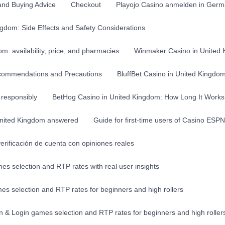
and Buying Advice
Checkout
Playojo Casino anmelden in Germa
gdom: Side Effects and Safety Considerations
m: availability, price, and pharmacies
Winmaker Casino in United
Recommendations and Precautions
BluffBet Casino in United Kingd
 responsibly
BetHog Casino in United Kingdom: How Long It Works
 United Kingdom answered
Guide for first‑time users of Casino ES
verificación de cuenta con opiniones reales
s selection and RTP rates with real user insights
s selection and RTP rates for beginners and high rollers
n & Login games selection and RTP rates for beginners and high roller