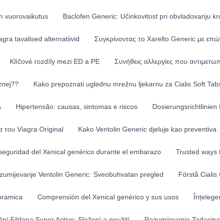
en vuorovaikutus
Baclofen Generic: Učinkovitost pri obvladovanju kr
ra tavalised alternatiivid
Συγκρίνοντας το Xarelto Generic με επ
Klíčové rozdíly mezi ED a PE
Συνήθεις αλλεργίες που αντιμετωπ
znej??
Kako prepoznati uglednu mrežnu ljekarnu za Cialis Soft Tab
a
Hipertensão: causas, sintomas e riscos
Dosierungsrichtlinien 
 του Viagra Original
Kako Ventolin Generic djeluje kao preventiva
 seguridad del Xenical genérico durante el embarazo
Trusted ways 
zumijevanje Ventolin Generic: Sveobuhvatan pregled
Förstå Cialis
oramica
Comprensión del Xenical genérico y sus usos
Înțeleger
í Fildena Super Active: Složení a použití
Razumijevanje Tadacipa