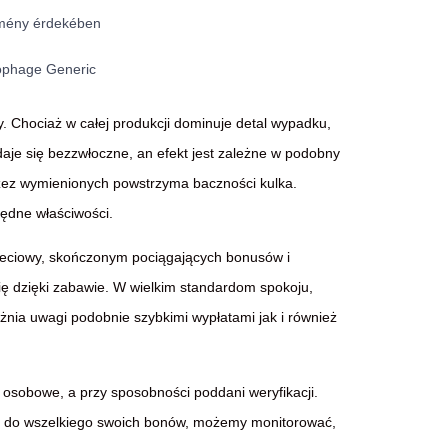
edmény érdekében
cophage Generic
. Chociaż w całej produkcji dominuje detal wypadku,
aje się bezzwłoczne, an efekt jest zależne w podobny
rzez wymienionych powstrzyma baczności kulka.
ędne właściwości.
sieciowy, skończonym pociągających bonusów i
ię dzięki zabawie. W wielkim standardom spokoju,
nia uwagi podobnie szybkimi wypłatami jak i również
 osobowe, a przy sposobności poddani weryfikacji.
ie do wszelkiego swoich bonów, możemy monitorować,