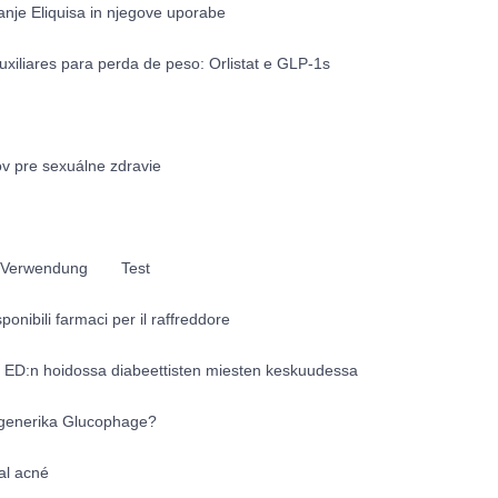
je Eliquisa in njegove uporabe
uxiliares para perda de peso: Orlistat e GLP-1s
ov pre sexuálne zdravie
e Verwendung
Test
ponibili farmaci per il raffreddore
i ED:n hoidossa diabeettisten miesten keskuudessa
 generika Glucophage?
al acné