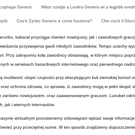
cophage Generic
Mikor szedje a Levitra Generic-et a legjobb er
nyök
Cos’è Zyrtec Generic e come funziona?
Che cos’è il Glu
erunku, bakarat przyciąga również nowicjuszy, jak i zawodowych graczy
odwiedzenia przyswojenia gwoli młodych zawodników. Tempo uciechy wyd
art. Przy zakręceniu koła zawodnicy obstawiają, w którym miejscu pop
pnych w serwisach hazardowych internetowego oraz pierwotnego nadrz
 możliwość utopić czujności przy ekscytującym kuli ziemskiej konsol 
 oraz ochrona zdrowia, co sprawia, iż zawodnicy mogą w pełni skupić s
guje zarówno nowicjuszem, oraz zaawansowanym graczom. Lunubet odróż
, jak i wiernych internautów.
 kasynie wirtualnym pozostaniemy zobowiązani wpisać swoje informacje
również przy przeciętnej sumie. W ten sposób znajdziemy dopuszczen