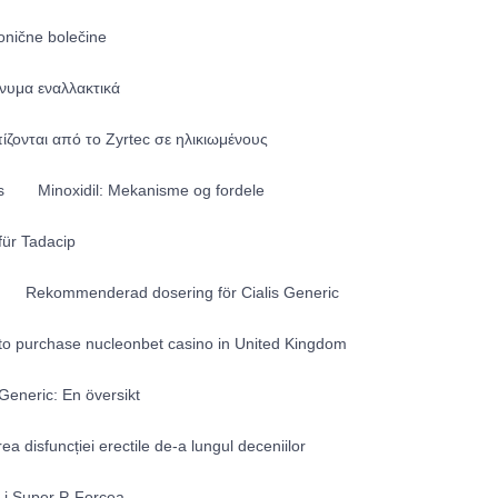
onične bolečine
ώνυμα εναλλακτικά
ίζονται από το Zyrtec σε ηλικιωμένους
s
Minoxidil: Mekanisme og fordele
für Tadacip
Rekommenderad dosering för Cialis Generic
to purchase nucleonbet casino in United Kingdom
 Generic: En översikt
ea disfuncției erectile de-a lungul deceniilor
 i Super P‑Forcea