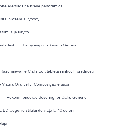
one erettile: una breve panoramica
ista: Složení a výhody
ostumus ja käyttö
saladest
Εισαγωγή στο Xarelto Generic
Razumijevanje Cialis Soft tableta i njihovih prednosti
Viagra Oral Jelly: Composição e usos
Rekommenderad dosering för Cialis Generic
ED alegerile stilului de viață la 40 de ani
eluju