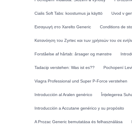
Cialis Soft Tabs: koostumus ja käyttö
Uvod v gen
Εισαγωγή στο Xarelto Generic
Conditions de s
Κατανόηση του Zyrtec και των χρήσεών του σε ενήλι
Forståelse af hårtab: årsager og mønstre
Introd
Tadacip verstehen: Was ist es??
Pochopení Levi
Viagra Professional und Super P-Force verstehen
Introducción al Aralen genérico
Înțelegerea Suhag
Introducción a Accutane genérico y su propósito
A Prozac Generic bemutatása és felhasználása