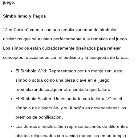
juego.
Simbolismo y Pagos
“Zen Casino” cuenta con una amplia variedad de símbolos
distintivos que se ajustan perfectamente a la temática del juego.
Los símbolos están cuidadosamente diseñados para reflejar
conceptos relacionados con el budismo y la búsqueda de la paz.
El Símbolo Wild: Representado por un monje zen, este
símbolo actúa como una pieza clave en el juego,
reemplazando cualquier otro símbolo que faltare.
El Símbolo Scatter: Un estandarte con la letra “Z” es el
símbolo de dispersión, y su función es desencadenar los
premios de bonificación.
Los demás símbolos: Son representaciones de diferentes
objetos relacionados con la vida monástica en un templo