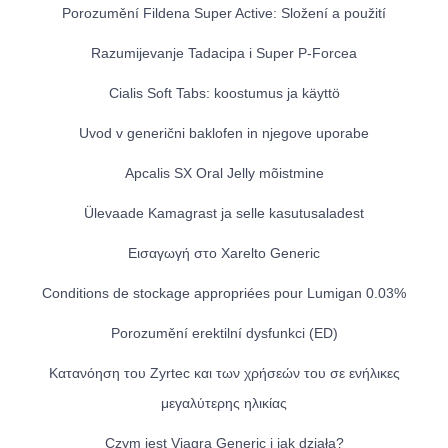
Porozumění Fildena Super Active: Složení a použití
Razumijevanje Tadacipa i Super P‑Forcea
Cialis Soft Tabs: koostumus ja käyttö
Uvod v generični baklofen in njegove uporabe
Apcalis SX Oral Jelly mõistmine
Ülevaade Kamagrast ja selle kasutusaladest
Εισαγωγή στο Xarelto Generic
Conditions de stockage appropriées pour Lumigan 0.03%
Porozumění erektilní dysfunkci (ED)
Κατανόηση του Zyrtec και των χρήσεών του σε ενήλικες
μεγαλύτερης ηλικίας
Czym jest Viagra Generic i jak działa?