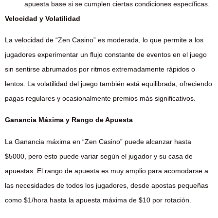
apuesta base si se cumplen ciertas condiciones específicas.
Velocidad y Volatilidad
La velocidad de “Zen Casino” es moderada, lo que permite a los
jugadores experimentar un flujo constante de eventos en el juego
sin sentirse abrumados por ritmos extremadamente rápidos o
lentos. La volatilidad del juego también está equilibrada, ofreciendo
pagas regulares y ocasionalmente premios más significativos.
Ganancia Máxima y Rango de Apuesta
La Ganancia máxima en “Zen Casino” puede alcanzar hasta
$5000, pero esto puede variar según el jugador y su casa de
apuestas. El rango de apuesta es muy amplio para acomodarse a
las necesidades de todos los jugadores, desde apostas pequeñas
como $1/hora hasta la apuesta máxima de $10 por rotación.