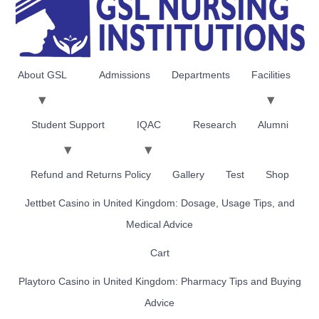
About GSL
Admissions
Departments
Facilities
Student Support
IQAC
Research
Alumni
Refund and Returns Policy
Gallery
Test
Shop
Jettbet Casino in United Kingdom: Dosage, Usage Tips, and
Medical Advice
Cart
Playtoro Casino in United Kingdom: Pharmacy Tips and Buying
Advice