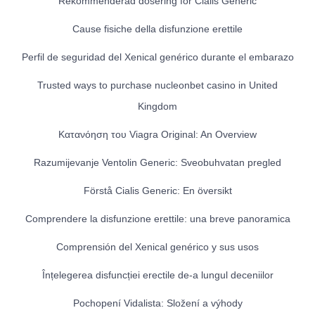
Rekommenderad dosering för Cialis Generic
Cause fisiche della disfunzione erettile
Perfil de seguridad del Xenical genérico durante el embarazo
Trusted ways to purchase nucleonbet casino in United
Kingdom
Κατανόηση του Viagra Original: An Overview
Razumijevanje Ventolin Generic: Sveobuhvatan pregled
Förstå Cialis Generic: En översikt
Comprendere la disfunzione erettile: una breve panoramica
Comprensión del Xenical genérico y sus usos
Înțelegerea disfuncției erectile de-a lungul deceniilor
Pochopení Vidalista: Složení a výhody