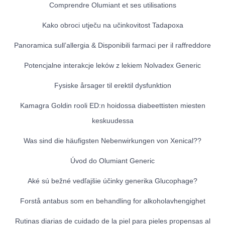
Comprendre Olumiant et ses utilisations
Kako obroci utječu na učinkovitost Tadapoxa
Panoramica sull’allergia & Disponibili farmaci per il raffreddore
Potencjalne interakcje leków z lekiem Nolvadex Generic
Fysiske årsager til erektil dysfunktion
Kamagra Goldin rooli ED:n hoidossa diabeettisten miesten
keskuudessa
Was sind die häufigsten Nebenwirkungen von Xenical??
Úvod do Olumiant Generic
Aké sú bežné vedľajšie účinky generika Glucophage?
Forstå antabus som en behandling for alkoholavhengighet
Rutinas diarias de cuidado de la piel para pieles propensas al