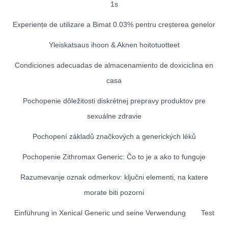
1s
Experiențe de utilizare a Bimat 0.03% pentru creșterea genelor
Yleiskatsaus ihoon & Aknen hoitotuotteet
Condiciones adecuadas de almacenamiento de doxiciclina en
casa
Pochopenie dôležitosti diskrétnej prepravy produktov pre
sexuálne zdravie
Pochopení základů značkových a generických léků
Pochopenie Zithromax Generic: Čo to je a ako to funguje
Razumevanje oznak odmerkov: ključni elementi, na katere
morate biti pozorni
Einführung in Xenical Generic und seine Verwendung
Test