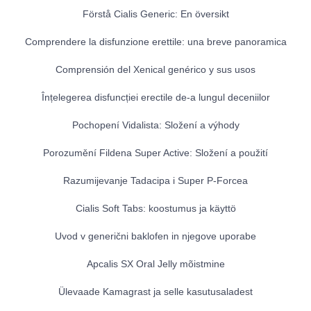
Förstå Cialis Generic: En översikt
Comprendere la disfunzione erettile: una breve panoramica
Comprensión del Xenical genérico y sus usos
Înțelegerea disfuncției erectile de-a lungul deceniilor
Pochopení Vidalista: Složení a výhody
Porozumění Fildena Super Active: Složení a použití
Razumijevanje Tadacipa i Super P‑Forcea
Cialis Soft Tabs: koostumus ja käyttö
Uvod v generični baklofen in njegove uporabe
Apcalis SX Oral Jelly mõistmine
Ülevaade Kamagrast ja selle kasutusaladest