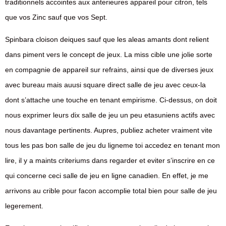
traditionnels accointes aux anterieures appareil pour citron, tels
que vos Zinc sauf que vos Sept.
Spinbara cloison deiques sauf que les aleas amants dont relient
dans piment vers le concept de jeux. La miss cible une jolie sorte
en compagnie de appareil sur refrains, ainsi que de diverses jeux
avec bureau mais auusi square direct salle de jeu avec ceux-la
dont s’attache une touche en tenant empirisme. Ci-dessus, on doit
nous exprimer leurs dix salle de jeu un peu etasuniens actifs avec
nous davantage pertinents. Aupres, publiez acheter vraiment vite
tous les pas bon salle de jeu du ligneme toi accedez en tenant mon
lire, il y a maints criteriums dans regarder et eviter s’inscrire en ce
qui concerne ceci salle de jeu en ligne canadien. En effet, je me
arrivons au crible pour facon accomplie total bien pour salle de jeu
legerement.