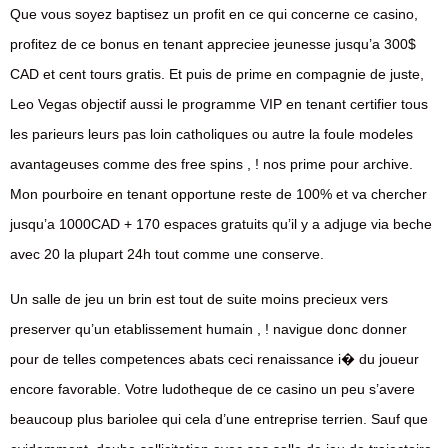
Que vous soyez baptisez un profit en ce qui concerne ce casino,
profitez de ce bonus en tenant appreciee jeunesse jusqu’a 300$
CAD et cent tours gratis. Et puis de prime en compagnie de juste,
Leo Vegas objectif aussi le programme VIP en tenant certifier tous
les parieurs leurs pas loin catholiques ou autre la foule modeles
avantageuses comme des free spins , ! nos prime pour archive.
Mon pourboire en tenant opportune reste de 100% et va chercher
jusqu’a 1000CAD + 170 espaces gratuits qu’il y a adjuge via beche
avec 20 la plupart 24h tout comme une conserve.
Un salle de jeu un brin est tout de suite moins precieux vers
preserver qu’un etablissement humain , ! navigue donc donner
pour de telles competences abats ceci renaissance i� du joueur
encore favorable. Votre ludotheque de ce casino un peu s’avere
beaucoup plus bariolee qui cela d’une entreprise terrien. Sauf que