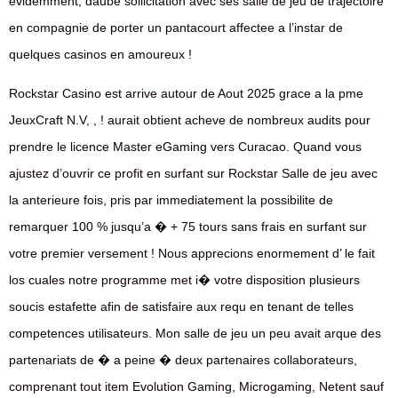
evidemment, daube sollicitation avec ses salle de jeu de trajectoire
en compagnie de porter un pantacourt affectee a l’instar de
quelques casinos en amoureux !
Rockstar Casino est arrive autour de Aout 2025 grace a la pme
JeuxCraft N.V, , ! aurait obtient acheve de nombreux audits pour
prendre le licence Master eGaming vers Curacao. Quand vous
ajustez d’ouvrir ce profit en surfant sur Rockstar Salle de jeu avec
la anterieure fois, pris par immediatement la possibilite de
remarquer 100 % jusqu’a � + 75 tours sans frais en surfant sur
votre premier versement ! Nous apprecions enormement d’ le fait
los cuales notre programme met i� votre disposition plusieurs
soucis estafette afin de satisfaire aux requ en tenant de telles
competences utilisateurs. Mon salle de jeu un peu avait arque des
partenariats de � a peine � deux partenaires collaborateurs,
comprenant tout item Evolution Gaming, Microgaming, Netent sauf