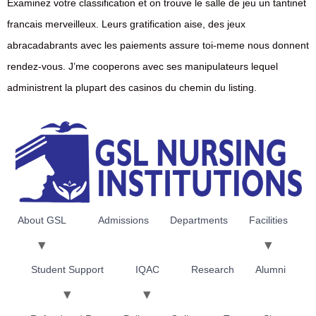
Examinez votre classification et on trouve le salle de jeu un tantinet
francais merveilleux. Leurs gratification aise, des jeux
abracadabrants avec les paiements assure toi-meme nous donnent
rendez-vous. J’me cooperons avec ses manipulateurs lequel
administrent la plupart des casinos du chemin du listing.
About GSL
Admissions
Departments
Facilities
Student Support
IQAC
Research
Alumni