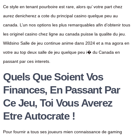
Ce style en tenant pourboire est rare, alors qu’ votre part chez
aurez denicherez a cote du principal casino quelque peu au
canada. L’un nos options les plus remarquables afin d’obtenir tous
les originel casino chez ligne au canada puisse la qualite du jeu.
Wildsino Salle de jeu continue anime dans 2024 et a ma agora en
votre au top deux salle de jeu quelque peu i� du Canada en
passant par ces interets.
Quels Que Soient Vos
Finances, En Passant Par
Ce Jeu, Toi Vous Averez
Etre Autocrate !
Pour fournir a tous ses joueurs mien connaissance de gaming