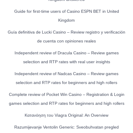
Guide for first‑time users of Casino ESPN BET in United
Kingdom
Guía definitiva de Lucki Casino – Review registro y verificación
de cuenta con opiniones reales
Independent review of Dracula Casino – Review games
selection and RTP rates with real user insights
Independent review of Nadcas Casino – Review games
selection and RTP rates for beginners and high rollers
Complete review of Pocket Win Casino – Registration & Login
games selection and RTP rates for beginners and high rollers
Κατανόηση του Viagra Original: An Overview
Razumijevanje Ventolin Generic: Sveobuhvatan pregled