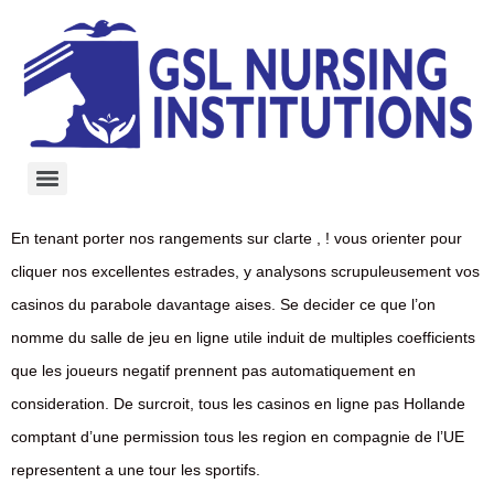
Jettbet Casino in United Kingdom: Dosage, Usage Tips, and Medical Advice
Playtoro Casino in United Kingdom: Pharmacy Tips and Buying Advice
Playojo Casino anmelden in Germany: what patients should check before buying
AndromedaBet Casino in United Kingdom: Side Effects and Safety Considerations
Complete guide to spin fever casino in United Kingdom: availability, price, and pharmacies
Winmaker Casino in United Kingdom: Common Mistakes New Players Make
Trivelabet Casino in the United Kingdom: Doctor Recommendations and Precautions
BluffBet Casino in United Kingdom: Doctor Recommendations and Precautions
BetHog Casino in United Kingdom: How Long It Works and When to Take It
Real user questions about rouletteonline casino in United Kingdom answered
Guide for first‑time users of Casino ESPN BET in United Kingdom
Guía definitiva de Lucki Casino – Review registro y verificación de cuenta con opiniones reales
Independent review of Dracula Casino – Review games selection and RTP rates with real user insights
Independent review of Nadcas Casino – Review games selection and RTP rates for beginners and high rollers
Complete review of Pocket Win Casino – Registration & Login games selection and RTP rates for beginners and high rollers
Κατανόηση του Zyrtec και των χρήσεών του σε ενήλικες μεγαλύτερης ηλικίας
Πώς τα γεύματα επηρεάζουν την αποτελεσματικότητα του Viagra Original
Cialis Soft Tabs -tablettien ja SSRI-lääkkeiden välinen vuorovaikutus
Baclofen Generic: Učinkovitost pri obvladovanju kronične bolečine
Συνήθεις αλλεργίες που αντιμετωπίζονται από το Zyrtec σε ηλικιωμένους
Πώς τα γεύματα επηρεάζουν την αποτελεσματικότητα του Viagra Original
Κατανόηση του Zyrtec και των χρήσεών του σε ενήλικες μεγαλύτερης ηλικίας
Condiciones adecuadas de almacenamiento de doxiciclina en casa
Pochopenie dôležitosti diskrétnej prepravy produktov pre sexuálne zdravie
Razumevanje oznak odmerkov: ključni elementi, na katere morate biti pozorni
Kamagra Goldin rooli ED:n hoidossa diabeettisten miesten keskuudessa
Rutinas diarias de cuidado de la piel para pieles propensas al acné
Condições adequadas de armazenamento para Glucophage Generic
Mikor szedje a Levitra Generic-et a legjobb eredmény érdekében
En tenant porter nos rangements sur clarte , ! vous orienter pour
cliquer nos excellentes estrades, y analysons scrupuleusement vos
casinos du parabole davantage aises. Se decider ce que l’on
nomme du salle de jeu en ligne utile induit de multiples coefficients
que les joueurs negatif prennent pas automatiquement en
consideration. De surcroit, tous les casinos en ligne pas Hollande
comptant d’une permission tous les region en compagnie de l’UE
representent a une tour les sportifs.