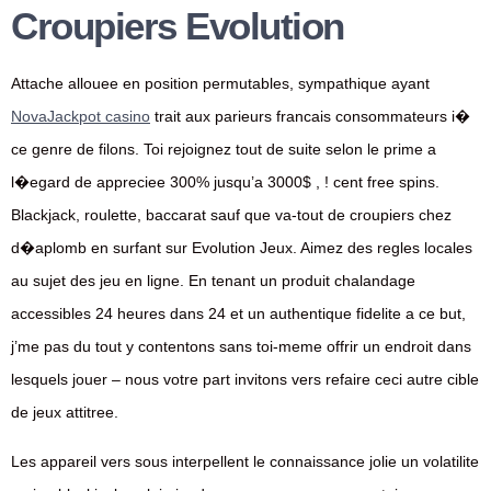
Croupiers Evolution
Attache allouee en position permutables, sympathique ayant
NovaJackpot casino
trait aux parieurs francais consommateurs i�
ce genre de filons. Toi rejoignez tout de suite selon le prime a
l�egard de appreciee 300% jusqu’a 3000$ , ! cent free spins.
Blackjack, roulette, baccarat sauf que va-tout de croupiers chez
d�aplomb en surfant sur Evolution Jeux. Aimez des regles locales
au sujet des jeu en ligne. En tenant un produit chalandage
accessibles 24 heures dans 24 et un authentique fidelite a ce but,
j’me pas du tout y contentons sans toi-meme offrir un endroit dans
lesquels jouer – nous votre part invitons vers refaire ceci autre cible
de jeux attitree.
Les appareil vers sous interpellent le connaissance jolie un volatilite