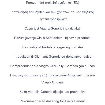
Porozumění erektilní dysfunkci (ED)
Κατανόηση του Zyrtec και των χρήσεών του σε ενήλικες
μεγαλύτερης ηλικίας
Czym jest Viagra Generic i jak działa?
Razumijevanje Cialis Soft tableta i njihovih prednosti
Forståelse af hårtab: årsager og mønstre
Introduktion til Olumiant Generic og dens anvendelser
Compreendendo o Viagra Oral Jelly: Composição e usos
Πώς τα γεύματα επηρεάζουν την αποτελεσματικότητα του
Viagra Original
Kako Ventolin Generic djeluje kao preventiva
Rekommenderad dosering för Cialis Generic