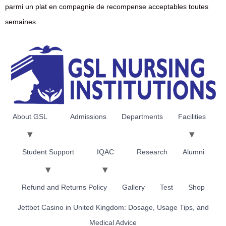
parmi un plat en compagnie de recompense acceptables toutes
semaines.
About GSL
Admissions
Departments
Facilities
Student Support
IQAC
Research
Alumni
Refund and Returns Policy
Gallery
Test
Shop
Jettbet Casino in United Kingdom: Dosage, Usage Tips, and
Medical Advice