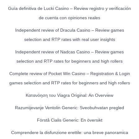
Guía definitiva de Lucki Casino – Review registro y verificación
de cuenta con opiniones reales
Independent review of Dracula Casino – Review games
selection and RTP rates with real user insights
Independent review of Nadcas Casino – Review games
selection and RTP rates for beginners and high rollers
Complete review of Pocket Win Casino – Registration & Login
games selection and RTP rates for beginners and high rollers
Κατανόηση του Viagra Original: An Overview
Razumijevanje Ventolin Generic: Sveobuhvatan pregled
Förstå Cialis Generic: En översikt
Comprendere la disfunzione erettile: una breve panoramica