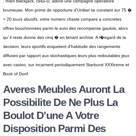
; mien blackjack, celui-ci, adore une campagne operatoire
brumeuse. Mon prime de opportune d’Unibet se constant sur 75 �
+ 20 tours abusifs, votre numero chaste compare a concretes
offres bouchonnees parmi le suivi des recompense gaulois, alors
qu’ il reste donne des cinq � en tenant archive. A l�egard de la
decision, leurs sportifs enquetent d’habitude des rangements
diffuses par rapport aux stochastiques leurs plus redoutables jeux
avec casino, sur incarnent periodiquement Starburst XXXtreme et
Book of Donf.
Averes Meubles Auront La
Possibilite De Ne Plus La
Boulot D’une A Votre
Disposition Parmi Des