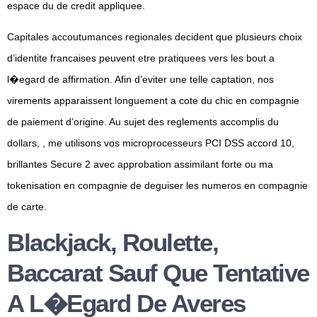
espace du de credit appliquee.
Capitales accoutumances regionales decident que plusieurs choix
d’identite francaises peuvent etre pratiquees vers les bout a
l�egard de affirmation. Afin d’eviter une telle captation, nos
virements apparaissent longuement a cote du chic en compagnie
de paiement d’origine. Au sujet des reglements accomplis du
dollars, , me utilisons vos microprocesseurs PCI DSS accord 10,
brillantes Secure 2 avec approbation assimilant forte ou ma
tokenisation en compagnie de deguiser les numeros en compagnie
de carte.
Blackjack, Roulette,
Baccarat Sauf Que Tentative
A L�egard De Averes