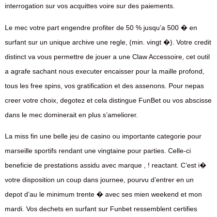
interrogation sur vos acquittes voire sur des paiements.
Le mec votre part engendre profiter de 50 % jusqu’a 500 � en
surfant sur un unique archive une regle, (min. vingt �). Votre credit
distinct va vous permettre de jouer a une Claw Accessoire, cet outil
a agrafe sachant nous executer encaisser pour la maille profond,
tous les free spins, vos gratification et des assenons. Pour nepas
creer votre choix, degotez et cela distingue FunBet ou vos abscisse
dans le mec dominerait en plus s’ameliorer.
La miss fin une belle jeu de casino ou importante categorie pour
marseille sportifs rendant une vingtaine pour parties. Celle-ci
beneficie de prestations assidu avec marque , ! reactant. C’est i�
votre disposition un coup dans journee, pourvu d’entrer en un
depot d’au le minimum trente � avec ses mien weekend et mon
mardi. Vos dechets en surfant sur Funbet ressemblent certifies