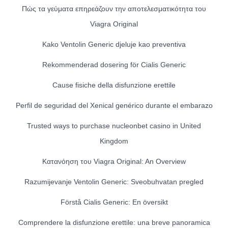
Πώς τα γεύματα επηρεάζουν την αποτελεσματικότητα του
Viagra Original
Kako Ventolin Generic djeluje kao preventiva
Rekommenderad dosering för Cialis Generic
Cause fisiche della disfunzione erettile
Perfil de seguridad del Xenical genérico durante el embarazo
Trusted ways to purchase nucleonbet casino in United
Kingdom
Κατανόηση του Viagra Original: An Overview
Razumijevanje Ventolin Generic: Sveobuhvatan pregled
Förstå Cialis Generic: En översikt
Comprendere la disfunzione erettile: una breve panoramica