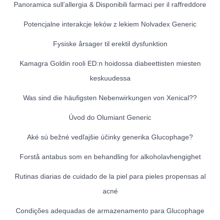
Panoramica sull’allergia & Disponibili farmaci per il raffreddore
Potencjalne interakcje leków z lekiem Nolvadex Generic
Fysiske årsager til erektil dysfunktion
Kamagra Goldin rooli ED:n hoidossa diabeettisten miesten
keskuudessa
Was sind die häufigsten Nebenwirkungen von Xenical??
Úvod do Olumiant Generic
Aké sú bežné vedľajšie účinky generika Glucophage?
Forstå antabus som en behandling for alkoholavhengighet
Rutinas diarias de cuidado de la piel para pieles propensas al
acné
Condições adequadas de armazenamento para Glucophage