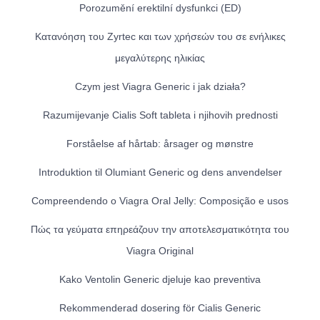
Porozumění erektilní dysfunkci (ED)
Κατανόηση του Zyrtec και των χρήσεών του σε ενήλικες
μεγαλύτερης ηλικίας
Czym jest Viagra Generic i jak działa?
Razumijevanje Cialis Soft tableta i njihovih prednosti
Forståelse af hårtab: årsager og mønstre
Introduktion til Olumiant Generic og dens anvendelser
Compreendendo o Viagra Oral Jelly: Composição e usos
Πώς τα γεύματα επηρεάζουν την αποτελεσματικότητα του
Viagra Original
Kako Ventolin Generic djeluje kao preventiva
Rekommenderad dosering för Cialis Generic