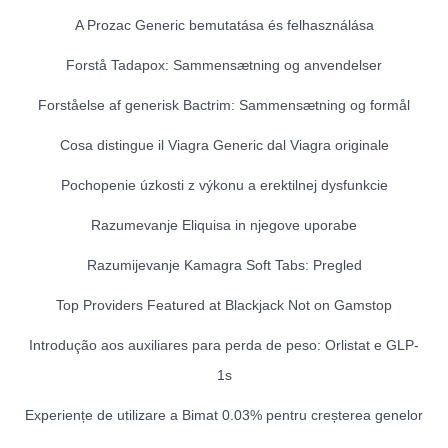
A Prozac Generic bemutatása és felhasználása
Forstå Tadapox: Sammensætning og anvendelser
Forståelse af generisk Bactrim: Sammensætning og formål
Cosa distingue il Viagra Generic dal Viagra originale
Pochopenie úzkosti z výkonu a erektilnej dysfunkcie
Razumevanje Eliquisa in njegove uporabe
Razumijevanje Kamagra Soft Tabs: Pregled
Top Providers Featured at Blackjack Not on Gamstop
Introdução aos auxiliares para perda de peso: Orlistat e GLP-
1s
Experiențe de utilizare a Bimat 0.03% pentru creșterea genelor