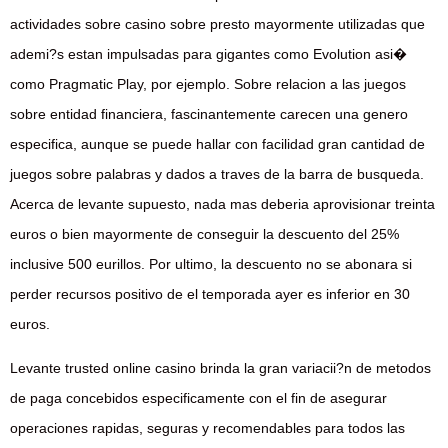
actividades sobre casino sobre presto mayormente utilizadas que
ademi?s estan impulsadas para gigantes como Evolution asi�
como Pragmatic Play, por ejemplo. Sobre relacion a las juegos
sobre entidad financiera, fascinantemente carecen una genero
especifica, aunque se puede hallar con facilidad gran cantidad de
juegos sobre palabras y dados a traves de la barra de busqueda.
Acerca de levante supuesto, nada mas deberia aprovisionar treinta
euros o bien mayormente de conseguir la descuento del 25%
inclusive 500 eurillos. Por ultimo, la descuento no se abonara si
perder recursos positivo de el temporada ayer es inferior en 30
euros.
Levante trusted online casino brinda la gran variacii?n de metodos
de paga concebidos especificamente con el fin de asegurar
operaciones rapidas, seguras y recomendables para todos las