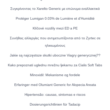
Συγκρίνοντας το Xarelto Generic με επώνυμα εναλλακτικά
Protéger Lumigan 0.03% de Lumière et d’Humidité
Klíčové rozdíly mezi ED a PE
Συνήθεις αλλεργίες που αντιμετωπίζονται από το Zyrtec σε
ηλικιωμένους
Jakie są najczęstsze skutki uboczne Viagry generycznej??
Kako prepoznati uglednu mrežnu ljekarnu za Cialis Soft Tabs
Minoxidil: Mekanisme og fordele
Erfaringer med Olumiant Generic for Alopecia Areata
Hipertensão: causas, sintomas e riscos
Dosierungsrichtlinien für Tadacip