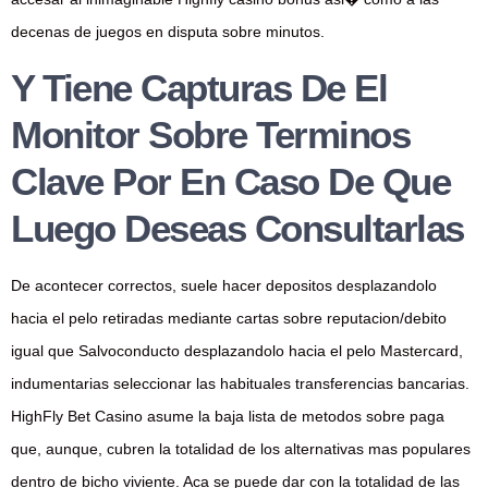
decenas de juegos en disputa sobre minutos.
Y Tiene Capturas De El
Monitor Sobre Terminos
Clave Por En Caso De Que
Luego Deseas Consultarlas
De acontecer correctos, suele hacer depositos desplazandolo
hacia el pelo retiradas mediante cartas sobre reputacion/debito
igual que Salvoconducto desplazandolo hacia el pelo Mastercard,
indumentarias seleccionar las habituales transferencias bancarias.
HighFly Bet Casino asume la baja lista de metodos sobre paga
que, aunque, cubren la totalidad de los alternativas mas populares
dentro de bicho viviente. Aca se puede dar con la totalidad de las