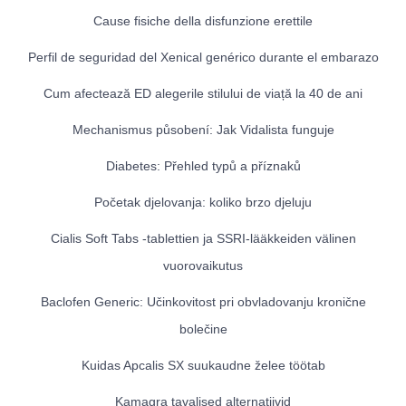
Cause fisiche della disfunzione erettile
Perfil de seguridad del Xenical genérico durante el embarazo
Cum afectează ED alegerile stilului de viață la 40 de ani
Mechanismus působení: Jak Vidalista funguje
Diabetes: Přehled typů a příznaků
Početak djelovanja: koliko brzo djeluju
Cialis Soft Tabs -tablettien ja SSRI-lääkkeiden välinen
vuorovaikutus
Baclofen Generic: Učinkovitost pri obvladovanju kronične
bolečine
Kuidas Apcalis SX suukaudne želee töötab
Kamagra tavalised alternatiivid