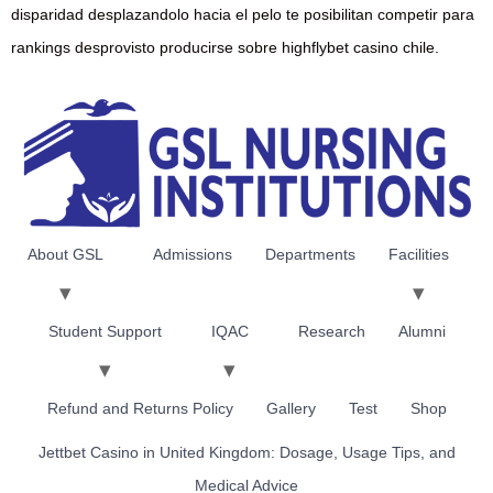
disparidad desplazandolo hacia el pelo te posibilitan competir para
rankings desprovisto producirse sobre highflybet casino chile.
About GSL
Admissions
Departments
Facilities
Student Support
IQAC
Research
Alumni
Refund and Returns Policy
Gallery
Test
Shop
Jettbet Casino in United Kingdom: Dosage, Usage Tips, and
Medical Advice