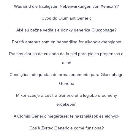
Was sind die häufigsten Nebenwirkungen von Xenical??
Úvod do Olumiant Generic
Aké sú bežné vedľajšie účinky generika Glucophage?
Forstå antabus som en behandling for alkoholavhengighet
Rutinas diarias de cuidado de la piel para pieles propensas al
acné
Condições adequadas de armazenamento para Glucophage
Generic
Mikor szedje a Levitra Generic-et a legjobb eredmény
érdekében
A Clomid Generic megértése: felhasználások és előnyök
Cos’è Zyrtec Generic e come funziona?