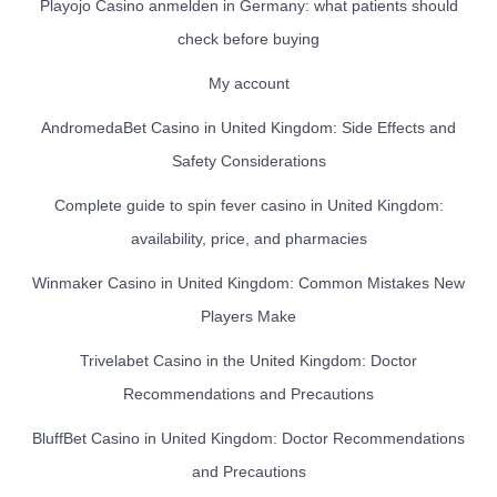
Playojo Casino anmelden in Germany: what patients should
check before buying
My account
AndromedaBet Casino in United Kingdom: Side Effects and
Safety Considerations
Complete guide to spin fever casino in United Kingdom:
availability, price, and pharmacies
Winmaker Casino in United Kingdom: Common Mistakes New
Players Make
Trivelabet Casino in the United Kingdom: Doctor
Recommendations and Precautions
BluffBet Casino in United Kingdom: Doctor Recommendations
and Precautions