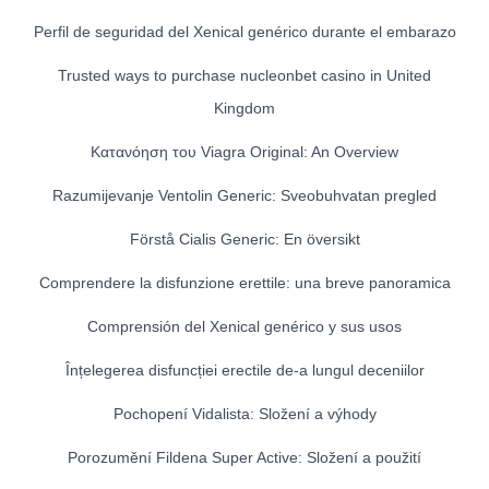
Perfil de seguridad del Xenical genérico durante el embarazo
Trusted ways to purchase nucleonbet casino in United
Kingdom
Κατανόηση του Viagra Original: An Overview
Razumijevanje Ventolin Generic: Sveobuhvatan pregled
Förstå Cialis Generic: En översikt
Comprendere la disfunzione erettile: una breve panoramica
Comprensión del Xenical genérico y sus usos
Înțelegerea disfuncției erectile de-a lungul deceniilor
Pochopení Vidalista: Složení a výhody
Porozumění Fildena Super Active: Složení a použití