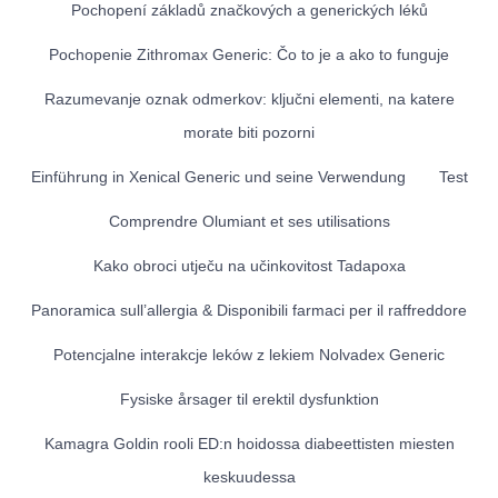
Pochopení základů značkových a generických léků
Pochopenie Zithromax Generic: Čo to je a ako to funguje
Razumevanje oznak odmerkov: ključni elementi, na katere
morate biti pozorni
Einführung in Xenical Generic und seine Verwendung
Test
Comprendre Olumiant et ses utilisations
Kako obroci utječu na učinkovitost Tadapoxa
Panoramica sull’allergia & Disponibili farmaci per il raffreddore
Potencjalne interakcje leków z lekiem Nolvadex Generic
Fysiske årsager til erektil dysfunktion
Kamagra Goldin rooli ED:n hoidossa diabeettisten miesten
keskuudessa