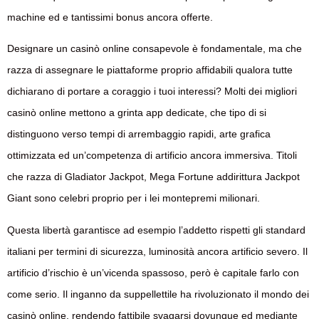
machine ed e tantissimi bonus ancora offerte.
Designare un casinò online consapevole è fondamentale, ma che
razza di assegnare le piattaforme proprio affidabili qualora tutte
dichiarano di portare a coraggio i tuoi interessi? Molti dei migliori
casinò online mettono a grinta app dedicate, che tipo di si
distinguono verso tempi di arrembaggio rapidi, arte grafica
ottimizzata ed un’competenza di artificio ancora immersiva. Titoli
che razza di Gladiator Jackpot, Mega Fortune addirittura Jackpot
Giant sono celebri proprio per i lei montepremi milionari.
Questa libertà garantisce ad esempio l’addetto rispetti gli standard
italiani per termini di sicurezza, luminosità ancora artificio severo. Il
artificio d’rischio è un’vicenda spassoso, però è capitale farlo con
come serio. Il inganno da suppellettile ha rivoluzionato il mondo dei
casinò online, rendendo fattibile svagarsi dovunque ed mediante