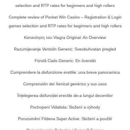
selection and RTP rates for beginners and high rollers
Complete review of Pocket Win Casino – Registration & Login
games selection and RTP rates for beginners and high rollers
Κατανόηση του Viagra Original: An Overview
Razumijevanje Ventolin Generic: Sveobuhvatan pregled
Förstå Cialis Generic: En översikt
Comprendere la disfunzione erettile: una breve panoramica
Comprensión del Xenical genérico y sus usos
Înțelegerea disfuncției erectile de-a lungul deceniilor
Pochopení Vidalista: Složení a výhody
Porozumění Fildena Super Active: Složení a použití