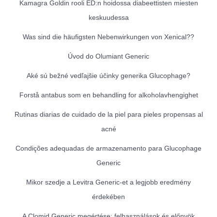
Kamagra Goldin rooli ED:n hoidossa diabeettisten miesten
keskuudessa
Was sind die häufigsten Nebenwirkungen von Xenical??
Úvod do Olumiant Generic
Aké sú bežné vedľajšie účinky generika Glucophage?
Forstå antabus som en behandling for alkoholavhengighet
Rutinas diarias de cuidado de la piel para pieles propensas al
acné
Condições adequadas de armazenamento para Glucophage
Generic
Mikor szedje a Levitra Generic-et a legjobb eredmény
érdekében
A Clomid Generic megértése: felhasználások és előnyök