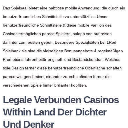
Das Spielsaal bietet eine nahtlose mobile Anwendung, die durch ein
benutzerfreundliches Schnittstelle zu unterstützt ist. Unser
benutzerfreundliche Schnittstelle & diese mobile Vari ion des
Casinos ermöglichen parece Spielern, salopp von auf reisen
dahinter zum besten geben. Besondere Spezialitäten bei 1Red
Spielbank sie sind die vielseitigen Bonusangebote & regelmäßigen
Promotions fahrenheitür originell- und Bestandskunden. Welches
tolle Design ferner diese benutzerfreundliche Oberfläche schaffen
parece wie geschmiert, einander zurechtzufinden ferner die
verschiedenen Spiele hinter brillanter kopfßen.
Legale Verbunden Casinos
Within Land Der Dichter
Und Denker