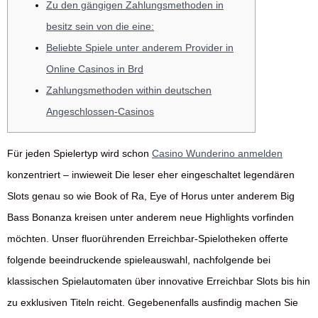
Zu den gängigen Zahlungsmethoden in
besitz sein von die eine:
Beliebte Spiele unter anderem Provider in
Online Casinos in Brd
Zahlungsmethoden within deutschen
Angeschlossen-Casinos
Für jeden Spielertyp wird schon
Casino Wunderino anmelden
konzentriert – inwieweit Die leser eher eingeschaltet legendären
Slots genau so wie Book of Ra, Eye of Horus unter anderem Big
Bass Bonanza kreisen unter anderem neue Highlights vorfinden
möchten.
Unser fluorührenden Erreichbar-Spielotheken offerte
folgende beeindruckende spieleauswahl, nachfolgende bei
klassischen Spielautomaten über innovative Erreichbar Slots bis hin
zu exklusiven Titeln reicht. Gegebenenfalls ausfindig machen Sie