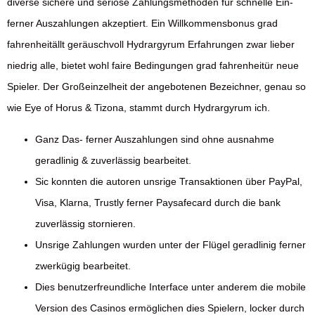
diverse sichere und seriöse Zahlungsmethoden für schnelle Ein-
ferner Auszahlungen akzeptiert. Ein Willkommensbonus grad
fahrenheitällt geräuschvoll Hydrargyrum Erfahrungen zwar lieber
niedrig alle, bietet wohl faire Bedingungen grad fahrenheitür neue
Spieler. Der Großeinzelheit der angebotenen Bezeichner, genau so
wie Eye of Horus & Tizona, stammt durch Hydrargyrum ich.
Ganz Das- ferner Auszahlungen sind ohne ausnahme
geradlinig & zuverlässig bearbeitet.
Sic konnten die autoren unsrige Transaktionen über PayPal,
Visa, Klarna, Trustly ferner Paysafecard durch die bank
zuverlässig stornieren.
Unsrige Zahlungen wurden unter der Flügel geradlinig ferner
zwerkügig bearbeitet.
Dies benutzerfreundliche Interface unter anderem die mobile
Version des Casinos ermöglichen dies Spielern, locker durch