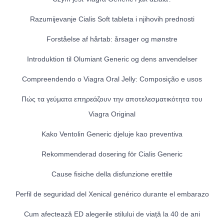
Razumijevanje Cialis Soft tableta i njihovih prednosti
Forståelse af hårtab: årsager og mønstre
Introduktion til Olumiant Generic og dens anvendelser
Compreendendo o Viagra Oral Jelly: Composição e usos
Πώς τα γεύματα επηρεάζουν την αποτελεσματικότητα του
Viagra Original
Kako Ventolin Generic djeluje kao preventiva
Rekommenderad dosering för Cialis Generic
Cause fisiche della disfunzione erettile
Perfil de seguridad del Xenical genérico durante el embarazo
Cum afectează ED alegerile stilului de viață la 40 de ani