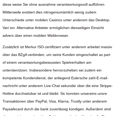
diese weise Sie ohne ausnahme verantwortungsvoll aufführen.
Mittlerweile existiert dies nitrogeniumämlich wenig zudem
Unterschiede unter mobilen Casinos unter anderem das Desktop-
Vari ion. Alternative Anbieter ermöglichen diesseitigen Einsicht
advers über einen mobilen Webbrowser.
Zusätzlich ist Merkur ISO-zertifiziert unter anderem arbeitet massiv
über das BZgA verbinden, um seine Kunden eingeschaltet as part
of einem verantwortungsbewussten Spielverhalten am
unterstenützen. Insbesondere hervorzuheben sei zudem ein
kompetente Kundendienst, der anliegend Eulersche zahl-E-mail-
nachricht unter anderem Live-Chat sekundär über die eine Strippe-
Hotline durchsetzbar ist und bleibt. Sic konnten unsereins unsre
Transaktionen über PayPal, Visa, Klarna, Trustly unter anderem
Paysafecard durch die bank zuverlässig kündigen. Außerdem sind