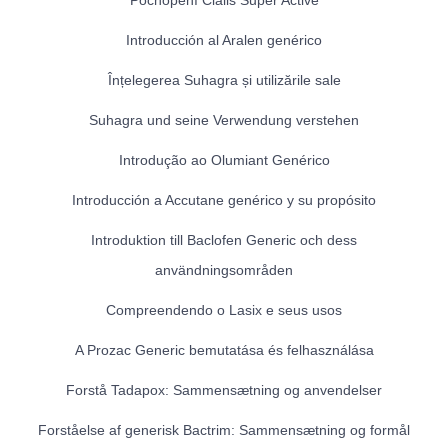
Pochopení Cialis Super Active
Introducción al Aralen genérico
Înțelegerea Suhagra și utilizările sale
Suhagra und seine Verwendung verstehen
Introdução ao Olumiant Genérico
Introducción a Accutane genérico y su propósito
Introduktion till Baclofen Generic och dess
användningsområden
Compreendendo o Lasix e seus usos
A Prozac Generic bemutatása és felhasználása
Forstå Tadapox: Sammensætning og anvendelser
Forståelse af generisk Bactrim: Sammensætning og formål