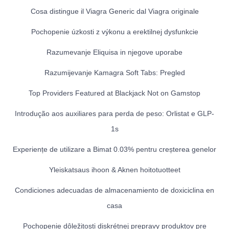
Cosa distingue il Viagra Generic dal Viagra originale
Pochopenie úzkosti z výkonu a erektilnej dysfunkcie
Razumevanje Eliquisa in njegove uporabe
Razumijevanje Kamagra Soft Tabs: Pregled
Top Providers Featured at Blackjack Not on Gamstop
Introdução aos auxiliares para perda de peso: Orlistat e GLP-
1s
Experiențe de utilizare a Bimat 0.03% pentru creșterea genelor
Yleiskatsaus ihoon & Aknen hoitotuotteet
Condiciones adecuadas de almacenamiento de doxiciclina en
casa
Pochopenie dôležitosti diskrétnej prepravy produktov pre