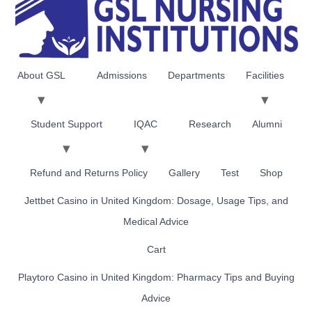
About GSL
Admissions
Departments
Facilities
Student Support
IQAC
Research
Alumni
Refund and Returns Policy
Gallery
Test
Shop
Jettbet Casino in United Kingdom: Dosage, Usage Tips, and
Medical Advice
Cart
Playtoro Casino in United Kingdom: Pharmacy Tips and Buying
Advice