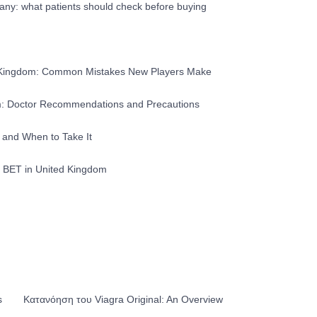
ny: what patients should check before buying
 Kingdom: Common Mistakes New Players Make
om: Doctor Recommendations and Precautions
 and When to Take It
PN BET in United Kingdom
s
Κατανόηση του Viagra Original: An Overview