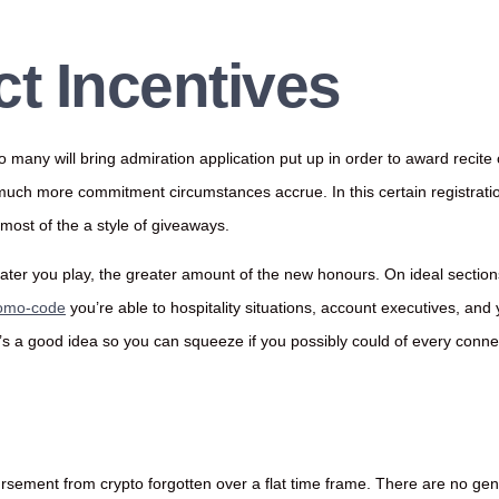
t Incentives
 many will bring admiration application put up in order to award recite 
 much more commitment circumstances accrue. In this certain registrati
ost of the a style of giveaways.
reater you play, the greater amount of the new honours. On ideal section
romo-code
you’re able to hospitality situations, account executives, an
t’s a good idea so you can squeeze if you possibly could of every conn
ement from crypto forgotten over a flat time frame. There are no genu