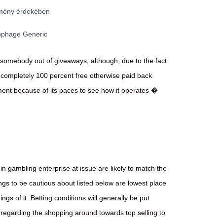
edmény érdekében
cophage Generic
t somebody out of giveaways, although, due to the fact
en completely 100 percent free otherwise paid back
hment because of its paces to see how it operates �
n gambling enterprise at issue are likely to match the
ngs to be cautious about listed below are lowest place
s of it. Betting conditions will generally be put
d regarding the shopping around towards top selling to