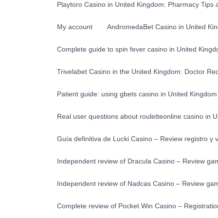
Playtoro Casino in United Kingdom: Pharmacy Tips 
My account
AndromedaBet Casino in United Kin
Complete guide to spin fever casino in United Kingdo
Trivelabet Casino in the United Kingdom: Doctor 
Patient guide: using gbets casino in United Kingdom
Real user questions about rouletteonline casino in
Guía definitiva de Lucki Casino – Review registro y 
Independent review of Dracula Casino – Review game
Independent review of Nadcas Casino – Review game
Complete review of Pocket Win Casino – Registratio