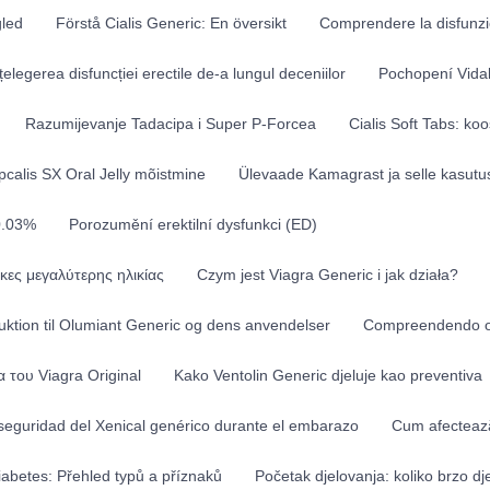
gled
Förstå Cialis Generic: En översikt
Comprendere la disfunzi
țelegerea disfuncției erectile de-a lungul deceniilor
Pochopení Vidal
Razumijevanje Tadacipa i Super P‑Forcea
Cialis Soft Tabs: ko
pcalis SX Oral Jelly mõistmine
Ülevaade Kamagrast ja selle kasutu
0.03%
Porozumění erektilní dysfunkci (ED)
κες μεγαλύτερης ηλικίας
Czym jest Viagra Generic i jak działa?
uktion til Olumiant Generic og dens anvendelser
Compreendendo o 
 του Viagra Original
Kako Ventolin Generic djeluje kao preventiva
 seguridad del Xenical genérico durante el embarazo
Cum afectează 
iabetes: Přehled typů a příznaků
Početak djelovanja: koliko brzo dj