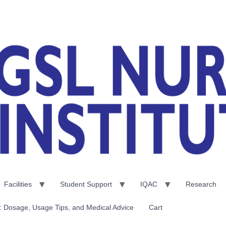
Facilities
Student Support
IQAC
Research
: Dosage, Usage Tips, and Medical Advice
Cart