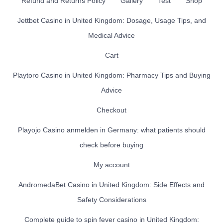
Refund and Returns Policy
Gallery
Test
Shop
Jettbet Casino in United Kingdom: Dosage, Usage Tips, and
Medical Advice
Cart
Playtoro Casino in United Kingdom: Pharmacy Tips and Buying
Advice
Checkout
Playojo Casino anmelden in Germany: what patients should
check before buying
My account
AndromedaBet Casino in United Kingdom: Side Effects and
Safety Considerations
Complete guide to spin fever casino in United Kingdom: