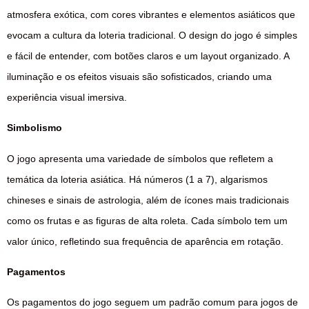
atmosfera exótica, com cores vibrantes e elementos asiáticos que
evocam a cultura da loteria tradicional. O design do jogo é simples
e fácil de entender, com botões claros e um layout organizado. A
iluminação e os efeitos visuais são sofisticados, criando uma
experiência visual imersiva.
Simbolismo
O jogo apresenta uma variedade de símbolos que refletem a
temática da loteria asiática. Há números (1 a 7), algarismos
chineses e sinais de astrologia, além de ícones mais tradicionais
como os frutas e as figuras de alta roleta. Cada símbolo tem um
valor único, refletindo sua frequência de aparência em rotação.
Pagamentos
Os pagamentos do jogo seguem um padrão comum para jogos de