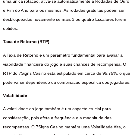
uma única rotação, ativa-se automaticamente a Rodadas de Ouro
e Fim do Ano para os mesmos. As rodadas gratuitas podem ser
desbloqueados novamente se mais 3 ou quatro Escalares forem
obtidos.
Taxa de Retorno (RTP)
A Taxa de Retorno é um parâmetro fundamental para avaliar a
viabilidade financeira do jogo e suas chances de recompensa. O
RTP do 7Signs Casino está estipulado em cerca de 95,75%, o que
pode variar dependendo da combinação específica dos jogadores.
Volatilidade
A volatilidade do jogo também é um aspecto crucial para
consideração, pois afeta a frequência e a magnitude das
recompensas. O 7Signs Casino mantém uma Volatilidade Alta, o