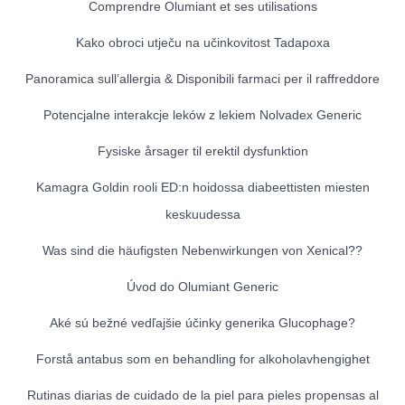
Comprendre Olumiant et ses utilisations
Kako obroci utječu na učinkovitost Tadapoxa
Panoramica sull’allergia & Disponibili farmaci per il raffreddore
Potencjalne interakcje leków z lekiem Nolvadex Generic
Fysiske årsager til erektil dysfunktion
Kamagra Goldin rooli ED:n hoidossa diabeettisten miesten
keskuudessa
Was sind die häufigsten Nebenwirkungen von Xenical??
Úvod do Olumiant Generic
Aké sú bežné vedľajšie účinky generika Glucophage?
Forstå antabus som en behandling for alkoholavhengighet
Rutinas diarias de cuidado de la piel para pieles propensas al