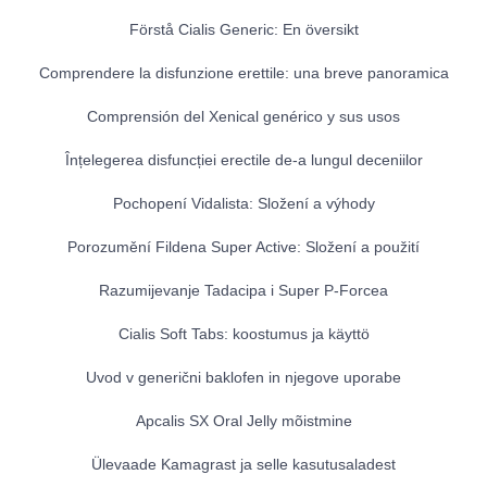
Förstå Cialis Generic: En översikt
Comprendere la disfunzione erettile: una breve panoramica
Comprensión del Xenical genérico y sus usos
Înțelegerea disfuncției erectile de-a lungul deceniilor
Pochopení Vidalista: Složení a výhody
Porozumění Fildena Super Active: Složení a použití
Razumijevanje Tadacipa i Super P‑Forcea
Cialis Soft Tabs: koostumus ja käyttö
Uvod v generični baklofen in njegove uporabe
Apcalis SX Oral Jelly mõistmine
Ülevaade Kamagrast ja selle kasutusaladest