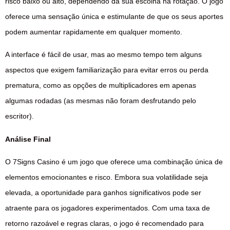
risco baixo ou alto, dependendo da sua escolha na rotação. O jogo
oferece uma sensação única e estimulante de que os seus aportes
podem aumentar rapidamente em qualquer momento.
A interface é fácil de usar, mas ao mesmo tempo tem alguns
aspectos que exigem familiarização para evitar erros ou perda
prematura, como as opções de multiplicadores em apenas
algumas rodadas (as mesmas não foram desfrutando pelo
escritor).
Análise Final
O 7Signs Casino é um jogo que oferece uma combinação única de
elementos emocionantes e risco. Embora sua volatilidade seja
elevada, a oportunidade para ganhos significativos pode ser
atraente para os jogadores experimentados. Com uma taxa de
retorno razoável e regras claras, o jogo é recomendado para