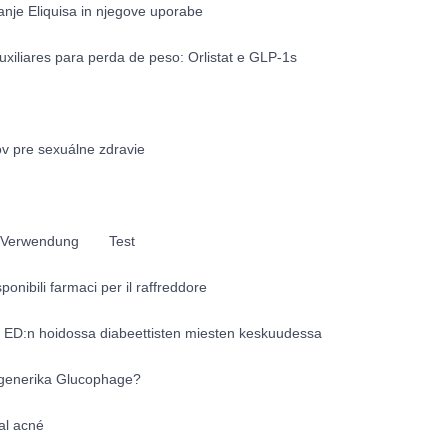
je Eliquisa in njegove uporabe
uxiliares para perda de peso: Orlistat e GLP-1s
ov pre sexuálne zdravie
e Verwendung
Test
ponibili farmaci per il raffreddore
i ED:n hoidossa diabeettisten miesten keskuudessa
 generika Glucophage?
al acné