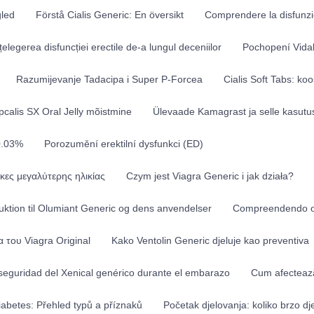
gled
Förstå Cialis Generic: En översikt
Comprendere la disfunzi
țelegerea disfuncției erectile de-a lungul deceniilor
Pochopení Vidal
Razumijevanje Tadacipa i Super P‑Forcea
Cialis Soft Tabs: ko
pcalis SX Oral Jelly mõistmine
Ülevaade Kamagrast ja selle kasutu
0.03%
Porozumění erektilní dysfunkci (ED)
κες μεγαλύτερης ηλικίας
Czym jest Viagra Generic i jak działa?
uktion til Olumiant Generic og dens anvendelser
Compreendendo o 
 του Viagra Original
Kako Ventolin Generic djeluje kao preventiva
 seguridad del Xenical genérico durante el embarazo
Cum afectează 
iabetes: Přehled typů a příznaků
Početak djelovanja: koliko brzo dj