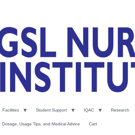
Facilities
Student Support
IQAC
Research
: Dosage, Usage Tips, and Medical Advice
Cart