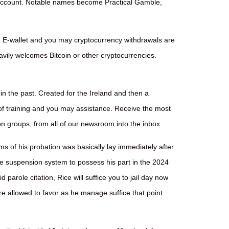
no account. Notable names become Practical Gamble,
. E-wallet and you may cryptocurrency withdrawals are
avily welcomes Bitcoin or other cryptocurrencies.
n the past. Created for the Ireland and then a
of training and you may assistance. Receive the most
n groups, from all of our newsroom into the inbox.
rms of his probation was basically lay immediately after
e suspension system to possess his part in the 2024
parole citation, Rice will suffice you to jail day now
re allowed to favor as he manage suffice that point