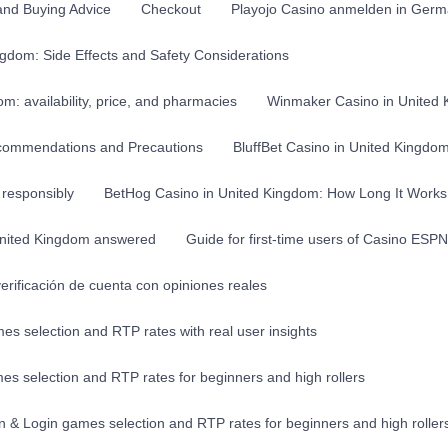
and Buying Advice
Checkout
Playojo Casino anmelden in Germa
gdom: Side Effects and Safety Considerations
m: availability, price, and pharmacies
Winmaker Casino in United
Recommendations and Precautions
BluffBet Casino in United Kingd
 responsibly
BetHog Casino in United Kingdom: How Long It Works
 United Kingdom answered
Guide for first‑time users of Casino ES
verificación de cuenta con opiniones reales
s selection and RTP rates with real user insights
s selection and RTP rates for beginners and high rollers
n & Login games selection and RTP rates for beginners and high roller