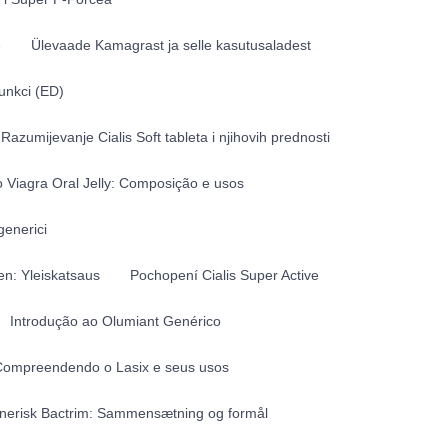
e
Ülevaade Kamagrast ja selle kasutusaladest
unkci (ED)
Razumijevanje Cialis Soft tableta i njihovih prednosti
Viagra Oral Jelly: Composição e usos
generici
en: Yleiskatsaus
Pochopení Cialis Super Active
Introdução ao Olumiant Genérico
Compreendendo o Lasix e seus usos
enerisk Bactrim: Sammensætning og formål