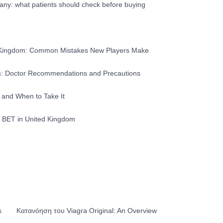
ny: what patients should check before buying
 Kingdom: Common Mistakes New Players Make
om: Doctor Recommendations and Precautions
 and When to Take It
PN BET in United Kingdom
s
Κατανόηση του Viagra Original: An Overview