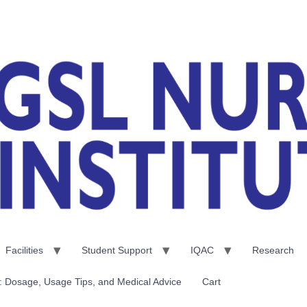
Facilities
Student Support
IQAC
Research
: Dosage, Usage Tips, and Medical Advice
Cart