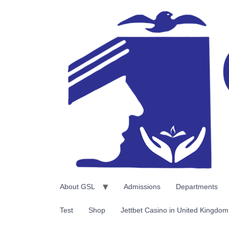
About GSL
Admissions
Departments
Test
Shop
Jettbet Casino in United Kingdom