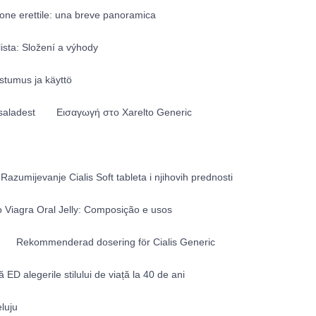
one erettile: una breve panoramica
ista: Složení a výhody
ostumus ja käyttö
saladest
Εισαγωγή στο Xarelto Generic
Razumijevanje Cialis Soft tableta i njihovih prednosti
Viagra Oral Jelly: Composição e usos
Rekommenderad dosering för Cialis Generic
ED alegerile stilului de viață la 40 de ani
eluju