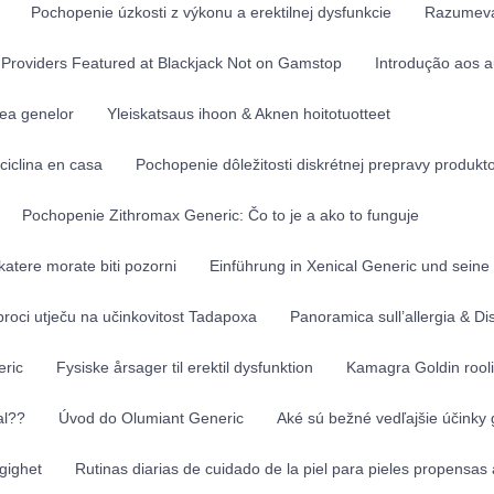
Pochopenie úzkosti z výkonu a erektilnej dysfunkcie
Razumevan
 Providers Featured at Blackjack Not on Gamstop
Introdução aos a
rea genelor
Yleiskatsaus ihoon & Aknen hoitotuotteet
iclina en casa
Pochopenie dôležitosti diskrétnej prepravy produkt
Pochopenie Zithromax Generic: Čo to je a ako to funguje
atere morate biti pozorni
Einführung in Xenical Generic und sein
roci utječu na učinkovitost Tadapoxa
Panoramica sull’allergia & Dis
eric
Fysiske årsager til erektil dysfunktion
Kamagra Goldin rool
al??
Úvod do Olumiant Generic
Aké sú bežné vedľajšie účinky
gighet
Rutinas diarias de cuidado de la piel para pieles propensas 