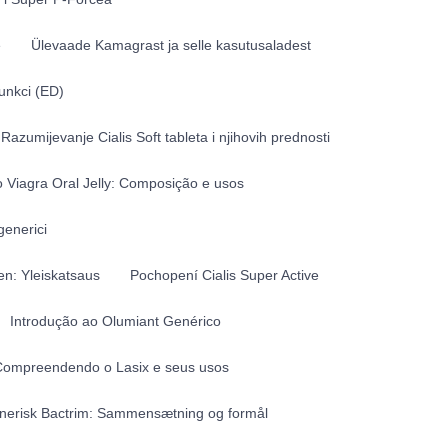
e
Ülevaade Kamagrast ja selle kasutusaladest
unkci (ED)
Razumijevanje Cialis Soft tableta i njihovih prednosti
Viagra Oral Jelly: Composição e usos
generici
en: Yleiskatsaus
Pochopení Cialis Super Active
Introdução ao Olumiant Genérico
Compreendendo o Lasix e seus usos
enerisk Bactrim: Sammensætning og formål