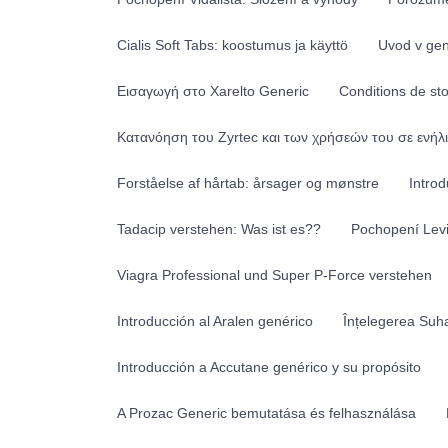
Cialis Soft Tabs: koostumus ja käyttö
Uvod v gen
Εισαγωγή στο Xarelto Generic
Conditions de s
Κατανόηση του Zyrtec και των χρήσεών του σε ενήλι
Forståelse af hårtab: årsager og mønstre
Introd
Tadacip verstehen: Was ist es??
Pochopení Levi
Viagra Professional und Super P-Force verstehen
Introducción al Aralen genérico
Înțelegerea Suhag
Introducción a Accutane genérico y su propósito
A Prozac Generic bemutatása és felhasználása