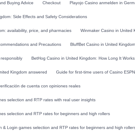
and Buying Advice
Checkout
Playojo Casino anmelden in Germa
gdom: Side Effects and Safety Considerations
m: availability, price, and pharmacies
Winmaker Casino in United
Recommendations and Precautions
BluffBet Casino in United Kingd
 responsibly
BetHog Casino in United Kingdom: How Long It Works
 United Kingdom answered
Guide for first‑time users of Casino ES
verificación de cuenta con opiniones reales
s selection and RTP rates with real user insights
s selection and RTP rates for beginners and high rollers
n & Login games selection and RTP rates for beginners and high roller