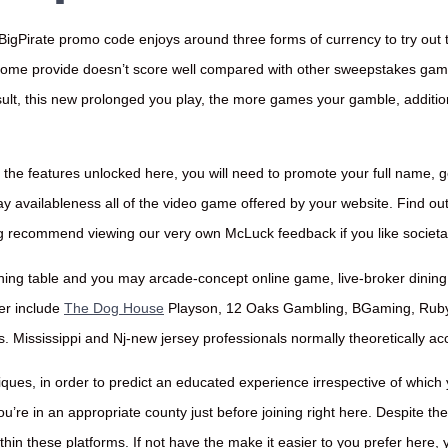
 BigPirate promo code enjoys around three forms of currency to try out
e provide doesn’t score well compared with other sweepstakes gambling
esult, this new prolonged you play, the more games your gamble, additio
f the features unlocked here, you will need to promote your full name, 
y availableness all of the video game offered by your website. Find o
ing recommend viewing our very own McLuck feedback if you like societ
m dining table and you may arcade-concept online game, live-broker dini
ter include
The Dog House
Playson, 12 Oaks Gambling, BGaming, RubyP
ississippi and Nj-new jersey professionals normally theoretically ac
ques, in order to predict an educated experience irrespective of which y
’re in an appropriate county just before joining right here. Despite the
hin these platforms. If not have the make it easier to you prefer here, y