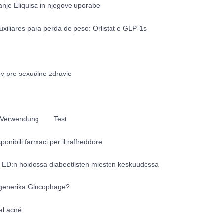
je Eliquisa in njegove uporabe
uxiliares para perda de peso: Orlistat e GLP-1s
ov pre sexuálne zdravie
e Verwendung
Test
ponibili farmaci per il raffreddore
i ED:n hoidossa diabeettisten miesten keskuudessa
 generika Glucophage?
al acné