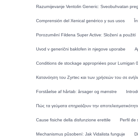
Razumijevanje Ventolin Generic: Sveobuhvatan pre
Comprensión del Xenical genérico y sus usos
În
Porozumění Fildena Super Active: Složení a použití
Uvod v generični baklofen in njegove uporabe
A
Conditions de stockage appropriées pour Lumigan 
Κατανόηση του Zyrtec και των χρήσεών του σε ενήλι
Forståelse af hårtab: årsager og mønstre
Introd
Πώς τα γεύματα επηρεάζουν την αποτελεσματικότητα
Cause fisiche della disfunzione erettile
Perfil de
Mechanismus působení: Jak Vidalista funguje
D