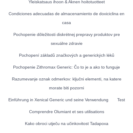
Yleiskatsaus ihoon & Aknen hoitotuotteet
Condiciones adecuadas de almacenamiento de doxiciclina en
casa
Pochopenie dôležitosti diskrétnej prepravy produktov pre
sexuálne zdravie
Pochopení základů značkových a generických léků
Pochopenie Zithromax Generic: Čo to je a ako to funguje
Razumevanje oznak odmerkov: ključni elementi, na katere
morate biti pozorni
Einführung in Xenical Generic und seine Verwendung
Test
Comprendre Olumiant et ses utilisations
Kako obroci utječu na učinkovitost Tadapoxa