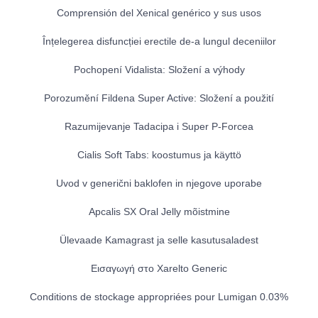
Comprensión del Xenical genérico y sus usos
Înțelegerea disfuncției erectile de-a lungul deceniilor
Pochopení Vidalista: Složení a výhody
Porozumění Fildena Super Active: Složení a použití
Razumijevanje Tadacipa i Super P‑Forcea
Cialis Soft Tabs: koostumus ja käyttö
Uvod v generični baklofen in njegove uporabe
Apcalis SX Oral Jelly mõistmine
Ülevaade Kamagrast ja selle kasutusaladest
Εισαγωγή στο Xarelto Generic
Conditions de stockage appropriées pour Lumigan 0.03%