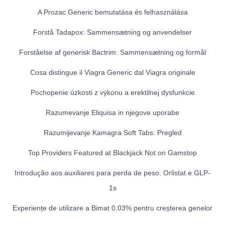
A Prozac Generic bemutatása és felhasználása
Forstå Tadapox: Sammensætning og anvendelser
Forståelse af generisk Bactrim: Sammensætning og formål
Cosa distingue il Viagra Generic dal Viagra originale
Pochopenie úzkosti z výkonu a erektilnej dysfunkcie
Razumevanje Eliquisa in njegove uporabe
Razumijevanje Kamagra Soft Tabs: Pregled
Top Providers Featured at Blackjack Not on Gamstop
Introdução aos auxiliares para perda de peso: Orlistat e GLP-
1s
Experiențe de utilizare a Bimat 0.03% pentru creșterea genelor