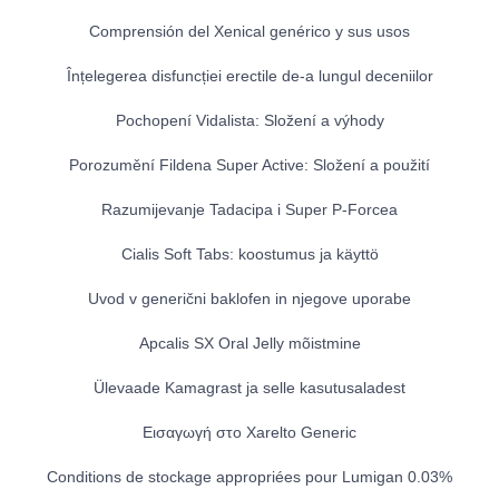
Comprensión del Xenical genérico y sus usos
Înțelegerea disfuncției erectile de-a lungul deceniilor
Pochopení Vidalista: Složení a výhody
Porozumění Fildena Super Active: Složení a použití
Razumijevanje Tadacipa i Super P‑Forcea
Cialis Soft Tabs: koostumus ja käyttö
Uvod v generični baklofen in njegove uporabe
Apcalis SX Oral Jelly mõistmine
Ülevaade Kamagrast ja selle kasutusaladest
Εισαγωγή στο Xarelto Generic
Conditions de stockage appropriées pour Lumigan 0.03%