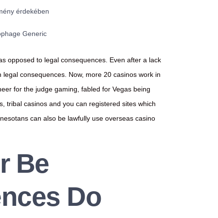
edmény érdekében
cophage Generic
 as opposed to legal consequences. Even after a lack
han legal consequences. Now, more 20 casinos work in
eer for the judge gaming, fabled for Vegas being
s, tribal casinos and you can registered sites which
innesotans can also be lawfully use overseas casino
r Be
ences Do