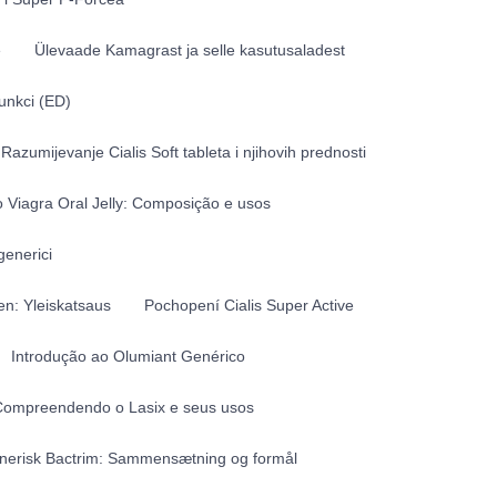
e
Ülevaade Kamagrast ja selle kasutusaladest
unkci (ED)
Razumijevanje Cialis Soft tableta i njihovih prednosti
Viagra Oral Jelly: Composição e usos
generici
en: Yleiskatsaus
Pochopení Cialis Super Active
Introdução ao Olumiant Genérico
Compreendendo o Lasix e seus usos
enerisk Bactrim: Sammensætning og formål