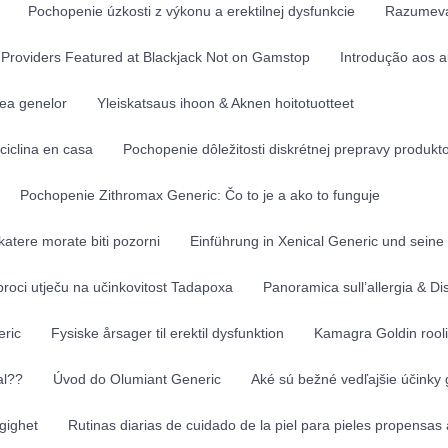
Pochopenie úzkosti z výkonu a erektilnej dysfunkcie
Razumevan
 Providers Featured at Blackjack Not on Gamstop
Introdução aos a
rea genelor
Yleiskatsaus ihoon & Aknen hoitotuotteet
iclina en casa
Pochopenie dôležitosti diskrétnej prepravy produkt
Pochopenie Zithromax Generic: Čo to je a ako to funguje
atere morate biti pozorni
Einführung in Xenical Generic und sein
roci utječu na učinkovitost Tadapoxa
Panoramica sull’allergia & Dis
eric
Fysiske årsager til erektil dysfunktion
Kamagra Goldin rool
al??
Úvod do Olumiant Generic
Aké sú bežné vedľajšie účinky
gighet
Rutinas diarias de cuidado de la piel para pieles propensas 