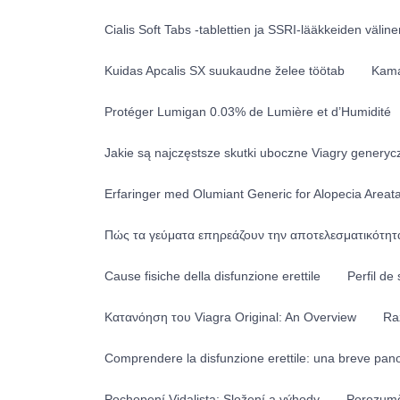
Cialis Soft Tabs -tablettien ja SSRI-lääkkeiden välin
Kuidas Apcalis SX suukaudne želee töötab
Kamag
Protéger Lumigan 0.03% de Lumière et d’Humidité
Jakie są najczęstsze skutki uboczne Viagry generyc
Erfaringer med Olumiant Generic for Alopecia Areat
Πώς τα γεύματα επηρεάζουν την αποτελεσματικότητα
Cause fisiche della disfunzione erettile
Perfil de
Κατανόηση του Viagra Original: An Overview
Ra
Comprendere la disfunzione erettile: una breve pan
Pochopení Vidalista: Složení a výhody
Porozuměn