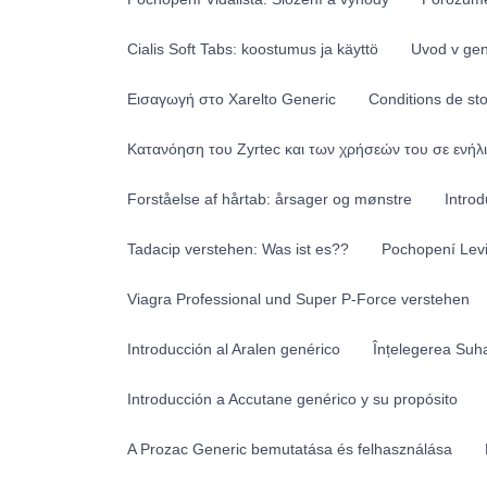
Cialis Soft Tabs: koostumus ja käyttö
Uvod v gen
Εισαγωγή στο Xarelto Generic
Conditions de s
Κατανόηση του Zyrtec και των χρήσεών του σε ενήλι
Forståelse af hårtab: årsager og mønstre
Introd
Tadacip verstehen: Was ist es??
Pochopení Levi
Viagra Professional und Super P-Force verstehen
Introducción al Aralen genérico
Înțelegerea Suhag
Introducción a Accutane genérico y su propósito
A Prozac Generic bemutatása és felhasználása