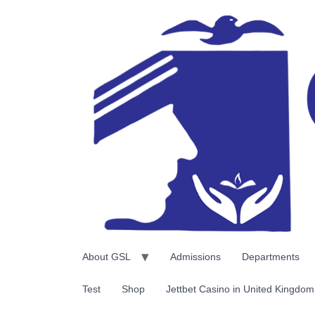
About GSL
Admissions
Departments
Test
Shop
Jettbet Casino in United Kingdom