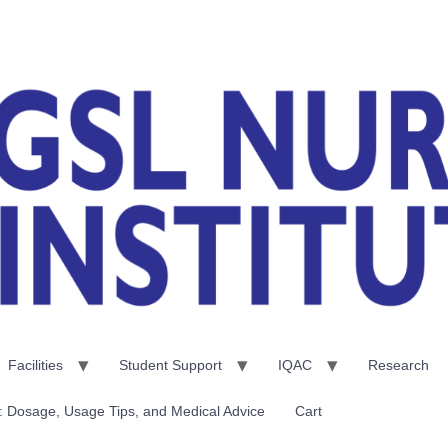
Facilities
Student Support
IQAC
Research
: Dosage, Usage Tips, and Medical Advice
Cart