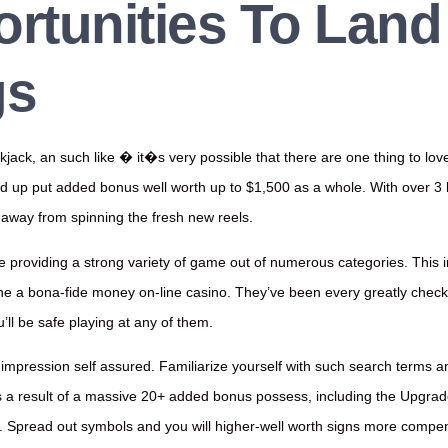
rtunities To Land
gs
jack, an such like � it�s very possible that there are one thing to love
ed up put added bonus well worth up to $1,500 as a whole. With over 
s away from spinning the fresh new reels.
 providing a strong variety of game out of numerous categories. This i
 the a bona-fide money on-line casino. They’ve been every greatly che
u’ll be safe playing at any of them.
mpression self assured. Familiarize yourself with such search terms an
s a result of a massive 20+ added bonus possess, including the Upgrade
e. Spread out symbols and you will higher-well worth signs more compens