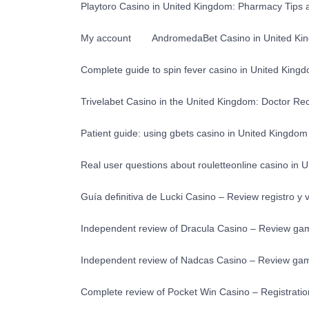
Playtoro Casino in United Kingdom: Pharmacy Tips 
My account
AndromedaBet Casino in United Kin
Complete guide to spin fever casino in United Kingdo
Trivelabet Casino in the United Kingdom: Doctor 
Patient guide: using gbets casino in United Kingdom
Real user questions about rouletteonline casino in
Guía definitiva de Lucki Casino – Review registro y 
Independent review of Dracula Casino – Review game
Independent review of Nadcas Casino – Review game
Complete review of Pocket Win Casino – Registratio