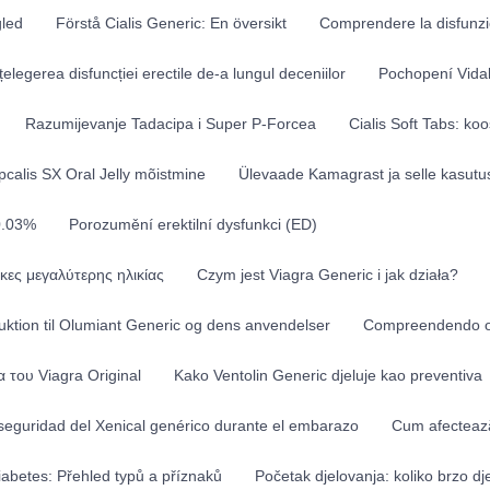
gled
Förstå Cialis Generic: En översikt
Comprendere la disfunzi
țelegerea disfuncției erectile de-a lungul deceniilor
Pochopení Vidal
Razumijevanje Tadacipa i Super P‑Forcea
Cialis Soft Tabs: ko
pcalis SX Oral Jelly mõistmine
Ülevaade Kamagrast ja selle kasutu
0.03%
Porozumění erektilní dysfunkci (ED)
κες μεγαλύτερης ηλικίας
Czym jest Viagra Generic i jak działa?
uktion til Olumiant Generic og dens anvendelser
Compreendendo o 
 του Viagra Original
Kako Ventolin Generic djeluje kao preventiva
 seguridad del Xenical genérico durante el embarazo
Cum afectează 
iabetes: Přehled typů a příznaků
Početak djelovanja: koliko brzo dj