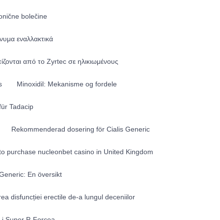
onične bolečine
ώνυμα εναλλακτικά
ίζονται από το Zyrtec σε ηλικιωμένους
s
Minoxidil: Mekanisme og fordele
für Tadacip
Rekommenderad dosering för Cialis Generic
to purchase nucleonbet casino in United Kingdom
 Generic: En översikt
ea disfuncției erectile de-a lungul deceniilor
 i Super P‑Forcea