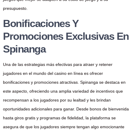
presupuesto.
Bonificaciones Y
Promociones Exclusivas En
Spinanga
Una de las estrategias más efectivas para atraer y retener
jugadores en el mundo del casino en línea es ofrecer
bonificaciones y promociones atractivas. Spinanga se destaca en
este aspecto, ofreciendo una amplia variedad de incentivos que
recompensan a los jugadores por su lealtad y les brindan
oportunidades adicionales para ganar. Desde bonos de bienvenida
hasta giros gratis y programas de fidelidad, la plataforma se
asegura de que los jugadores siempre tengan algo emocionante