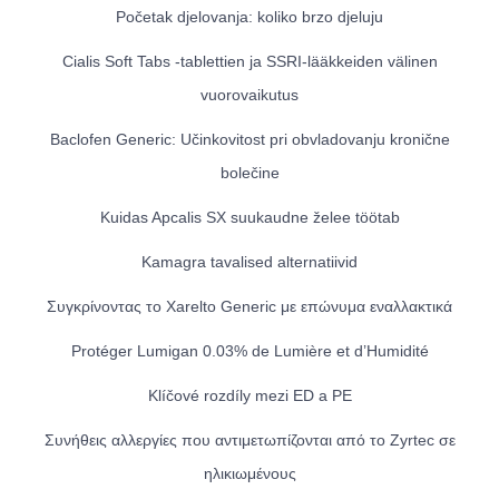
Početak djelovanja: koliko brzo djeluju
Cialis Soft Tabs -tablettien ja SSRI-lääkkeiden välinen
vuorovaikutus
Baclofen Generic: Učinkovitost pri obvladovanju kronične
bolečine
Kuidas Apcalis SX suukaudne želee töötab
Kamagra tavalised alternatiivid
Συγκρίνοντας το Xarelto Generic με επώνυμα εναλλακτικά
Protéger Lumigan 0.03% de Lumière et d’Humidité
Klíčové rozdíly mezi ED a PE
Συνήθεις αλλεργίες που αντιμετωπίζονται από το Zyrtec σε
ηλικιωμένους