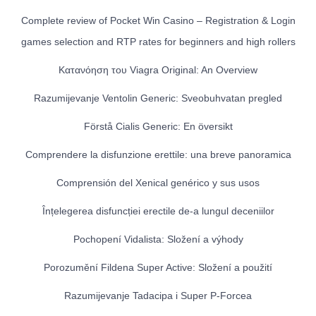
Complete review of Pocket Win Casino – Registration & Login
games selection and RTP rates for beginners and high rollers
Κατανόηση του Viagra Original: An Overview
Razumijevanje Ventolin Generic: Sveobuhvatan pregled
Förstå Cialis Generic: En översikt
Comprendere la disfunzione erettile: una breve panoramica
Comprensión del Xenical genérico y sus usos
Înțelegerea disfuncției erectile de-a lungul deceniilor
Pochopení Vidalista: Složení a výhody
Porozumění Fildena Super Active: Složení a použití
Razumijevanje Tadacipa i Super P‑Forcea