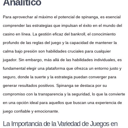
Analítico
Para aprovechar al máximo el potencial de spinanga, es esencial
comprender las estrategias que impulsan el éxito en el mundo del
casino en línea. La gestión eficaz del bankroll, el conocimiento
profundo de las reglas del juego y la capacidad de mantener la
calma bajo presión son habilidades cruciales para cualquier
jugador. Sin embargo, más allá de las habilidades individuales, es
fundamental elegir una plataforma que ofrezca un entorno justo y
seguro, donde la suerte y la estrategia puedan converger para
generar resultados positivos. Spinanga se destaca por su
compromiso con la transparencia y la seguridad, lo que la convierte
en una opción ideal para aquellos que buscan una experiencia de
juego confiable y emocionante.
La Importancia de la Variedad de Juegos en