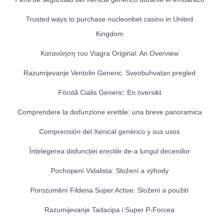
Trusted ways to purchase nucleonbet casino in United
Kingdom
Κατανόηση του Viagra Original: An Overview
Razumijevanje Ventolin Generic: Sveobuhvatan pregled
Förstå Cialis Generic: En översikt
Comprendere la disfunzione erettile: una breve panoramica
Comprensión del Xenical genérico y sus usos
Înțelegerea disfuncției erectile de-a lungul deceniilor
Pochopení Vidalista: Složení a výhody
Porozumění Fildena Super Active: Složení a použití
Razumijevanje Tadacipa i Super P‑Forcea