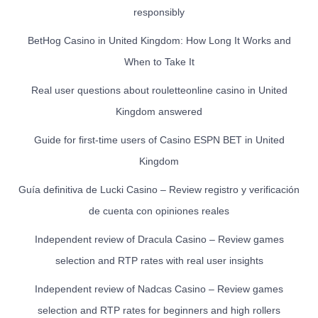
responsibly
BetHog Casino in United Kingdom: How Long It Works and
When to Take It
Real user questions about rouletteonline casino in United
Kingdom answered
Guide for first‑time users of Casino ESPN BET in United
Kingdom
Guía definitiva de Lucki Casino – Review registro y verificación
de cuenta con opiniones reales
Independent review of Dracula Casino – Review games
selection and RTP rates with real user insights
Independent review of Nadcas Casino – Review games
selection and RTP rates for beginners and high rollers