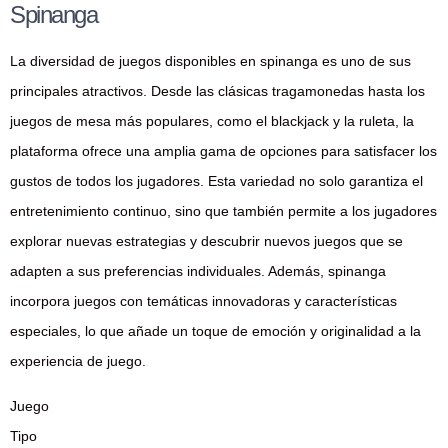
Spinanga
La diversidad de juegos disponibles en spinanga es uno de sus
principales atractivos. Desde las clásicas tragamonedas hasta los
juegos de mesa más populares, como el blackjack y la ruleta, la
plataforma ofrece una amplia gama de opciones para satisfacer los
gustos de todos los jugadores. Esta variedad no solo garantiza el
entretenimiento continuo, sino que también permite a los jugadores
explorar nuevas estrategias y descubrir nuevos juegos que se
adapten a sus preferencias individuales. Además, spinanga
incorpora juegos con temáticas innovadoras y características
especiales, lo que añade un toque de emoción y originalidad a la
experiencia de juego.
Juego
Tipo