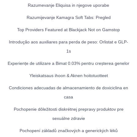
Razumevanje Eliquisa in njegove uporabe
Razumijevanje Kamagra Soft Tabs: Pregled
Top Providers Featured at Blackjack Not on Gamstop
Introdução aos auxiliares para perda de peso: Orlistat e GLP-
1s
Experiențe de utilizare a Bimat 0.03% pentru creșterea genelor
Yleiskatsaus ihoon & Aknen hoitotuotteet
Condiciones adecuadas de almacenamiento de doxiciclina en
casa
Pochopenie dôležitosti diskrétnej prepravy produktov pre
sexuálne zdravie
Pochopení základů značkových a generických léků