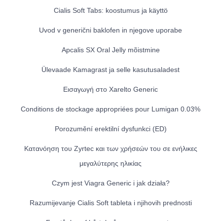
Cialis Soft Tabs: koostumus ja käyttö
Uvod v generični baklofen in njegove uporabe
Apcalis SX Oral Jelly mõistmine
Ülevaade Kamagrast ja selle kasutusaladest
Εισαγωγή στο Xarelto Generic
Conditions de stockage appropriées pour Lumigan 0.03%
Porozumění erektilní dysfunkci (ED)
Κατανόηση του Zyrtec και των χρήσεών του σε ενήλικες
μεγαλύτερης ηλικίας
Czym jest Viagra Generic i jak działa?
Razumijevanje Cialis Soft tableta i njihovih prednosti