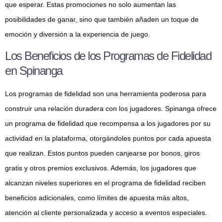
que esperar. Estas promociones no solo aumentan las
posibilidades de ganar, sino que también añaden un toque de
emoción y diversión a la experiencia de juego.
Los Beneficios de los Programas de Fidelidad
en Spinanga
Los programas de fidelidad son una herramienta poderosa para
construir una relación duradera con los jugadores. Spinanga ofrece
un programa de fidelidad que recompensa a los jugadores por su
actividad en la plataforma, otorgándoles puntos por cada apuesta
que realizan. Estos puntos pueden canjearse por bonos, giros
gratis y otros premios exclusivos. Además, los jugadores que
alcanzan niveles superiores en el programa de fidelidad reciben
beneficios adicionales, como límites de apuesta más altos,
atención al cliente personalizada y acceso a eventos especiales.