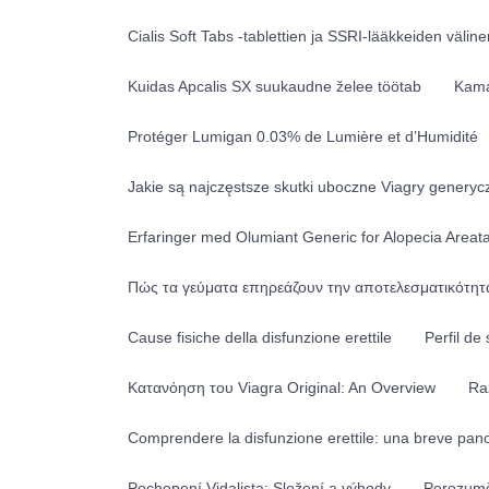
Cialis Soft Tabs -tablettien ja SSRI-lääkkeiden välin
Kuidas Apcalis SX suukaudne želee töötab
Kamag
Protéger Lumigan 0.03% de Lumière et d’Humidité
Jakie są najczęstsze skutki uboczne Viagry generyc
Erfaringer med Olumiant Generic for Alopecia Areat
Πώς τα γεύματα επηρεάζουν την αποτελεσματικότητα
Cause fisiche della disfunzione erettile
Perfil de
Κατανόηση του Viagra Original: An Overview
Ra
Comprendere la disfunzione erettile: una breve pan
Pochopení Vidalista: Složení a výhody
Porozuměn