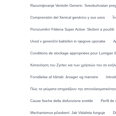
Razumijevanje Ventolin Generic: Sveobuhvatan pre
Comprensión del Xenical genérico y sus usos
În
Porozumění Fildena Super Active: Složení a použití
Uvod v generični baklofen in njegove uporabe
A
Conditions de stockage appropriées pour Lumigan 
Κατανόηση του Zyrtec και των χρήσεών του σε ενήλι
Forståelse af hårtab: årsager og mønstre
Introd
Πώς τα γεύματα επηρεάζουν την αποτελεσματικότητα
Cause fisiche della disfunzione erettile
Perfil de
Mechanismus působení: Jak Vidalista funguje
D