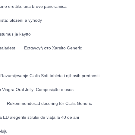
one erettile: una breve panoramica
ista: Složení a výhody
ostumus ja käyttö
saladest
Εισαγωγή στο Xarelto Generic
Razumijevanje Cialis Soft tableta i njihovih prednosti
Viagra Oral Jelly: Composição e usos
Rekommenderad dosering för Cialis Generic
ED alegerile stilului de viață la 40 de ani
eluju