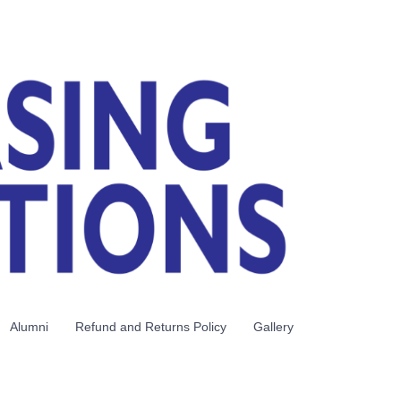
Alumni
Refund and Returns Policy
Gallery