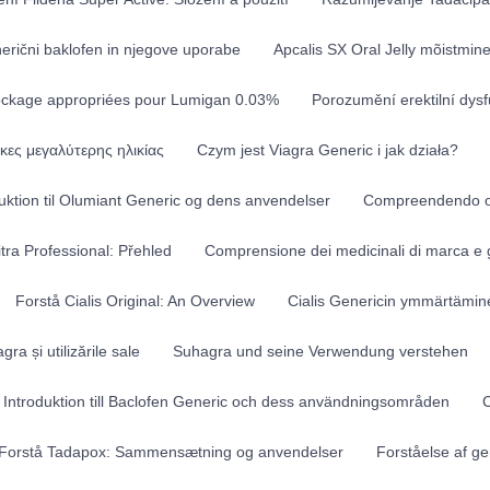
erični baklofen in njegove uporabe
Apcalis SX Oral Jelly mõistmin
tockage appropriées pour Lumigan 0.03%
Porozumění erektilní dysf
κες μεγαλύτερης ηλικίας
Czym jest Viagra Generic i jak działa?
uktion til Olumiant Generic og dens anvendelser
Compreendendo o 
tra Professional: Přehled
Comprensione dei medicinali di marca e 
Forstå Cialis Original: An Overview
Cialis Genericin ymmärtämin
ra și utilizările sale
Suhagra und seine Verwendung verstehen
Introduktion till Baclofen Generic och dess användningsområden
Forstå Tadapox: Sammensætning og anvendelser
Forståelse af g