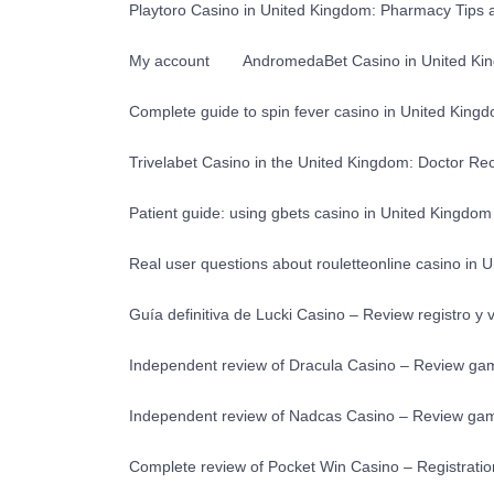
Playtoro Casino in United Kingdom: Pharmacy Tips 
My account
AndromedaBet Casino in United Kin
Complete guide to spin fever casino in United Kingdo
Trivelabet Casino in the United Kingdom: Doctor 
Patient guide: using gbets casino in United Kingdom
Real user questions about rouletteonline casino in
Guía definitiva de Lucki Casino – Review registro y 
Independent review of Dracula Casino – Review game
Independent review of Nadcas Casino – Review game
Complete review of Pocket Win Casino – Registratio