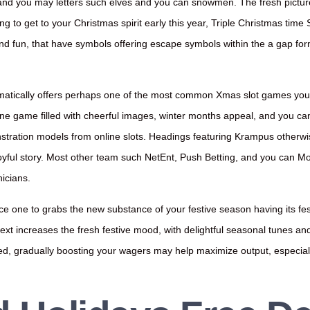
 and you may letters such elves and you can snowmen. The fresh pictu
g to get to your Christmas spirit early this year, Triple Christmas time
 fun, that have symbols offering escape symbols within the a gap form
tomatically offers perhaps one of the most common Xmas slot games your so
nline game filled with cheerful images, winter months appeal, and you 
tration models from online slots. Headings featuring Krampus otherwise
al joyful story. Most other team such NetEnt, Push Betting, and you can
nicians.
e one to grabs the new substance of your festive season having its fes
t increases the fresh festive mood, with delightful seasonal tunes and 
ormed, gradually boosting your wagers may help maximize output, especia