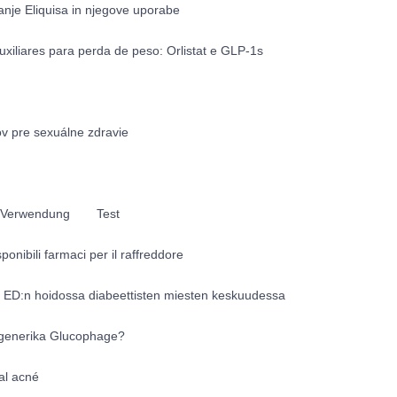
je Eliquisa in njegove uporabe
uxiliares para perda de peso: Orlistat e GLP-1s
ov pre sexuálne zdravie
e Verwendung
Test
ponibili farmaci per il raffreddore
i ED:n hoidossa diabeettisten miesten keskuudessa
 generika Glucophage?
al acné