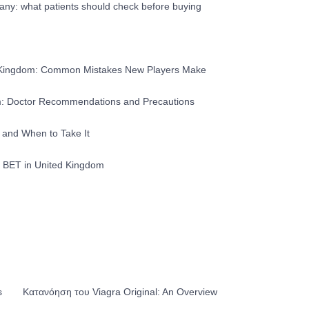
ny: what patients should check before buying
 Kingdom: Common Mistakes New Players Make
om: Doctor Recommendations and Precautions
 and When to Take It
PN BET in United Kingdom
s
Κατανόηση του Viagra Original: An Overview