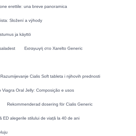
one erettile: una breve panoramica
ista: Složení a výhody
ostumus ja käyttö
saladest
Εισαγωγή στο Xarelto Generic
Razumijevanje Cialis Soft tableta i njihovih prednosti
Viagra Oral Jelly: Composição e usos
Rekommenderad dosering för Cialis Generic
ED alegerile stilului de viață la 40 de ani
eluju