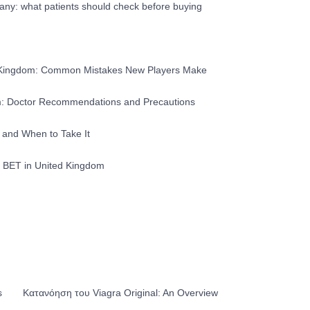
ny: what patients should check before buying
 Kingdom: Common Mistakes New Players Make
om: Doctor Recommendations and Precautions
 and When to Take It
PN BET in United Kingdom
s
Κατανόηση του Viagra Original: An Overview