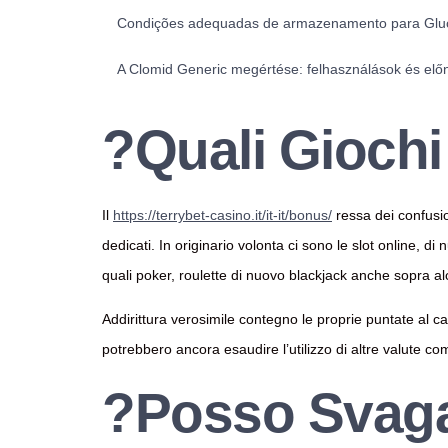
Condições adequadas de armazenamento para Glu
A Clomid Generic megértése: felhasználások és elő
?Quali Giochi
Il
https://terrybet-casino.it/it-it/bonus/
ressa dei confusio
dedicati. In originario volonta ci sono le slot online, 
quali poker, roulette di nuovo blackjack anche sopra alc
Addirittura verosimile contegno le proprie puntate al 
potrebbero ancora esaudire l’utilizzo di altre valute com
?Posso Svaga