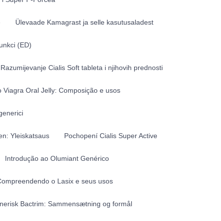
e
Ülevaade Kamagrast ja selle kasutusaladest
unkci (ED)
Razumijevanje Cialis Soft tableta i njihovih prednosti
Viagra Oral Jelly: Composição e usos
generici
en: Yleiskatsaus
Pochopení Cialis Super Active
Introdução ao Olumiant Genérico
Compreendendo o Lasix e seus usos
enerisk Bactrim: Sammensætning og formål