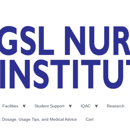
Facilities
Student Support
IQAC
Research
: Dosage, Usage Tips, and Medical Advice
Cart