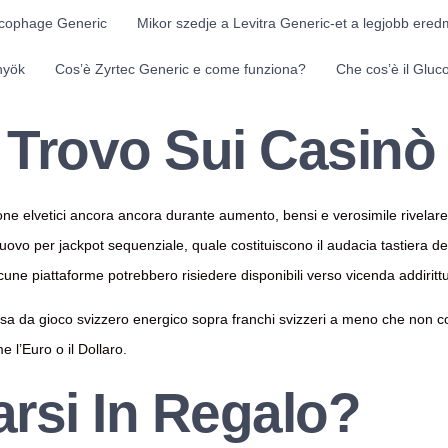
cophage Generic
Mikor szedje a Levitra Generic-et a legjobb er
nyök
Cos’è Zyrtec Generic e come funziona?
Che cos’è il Glu
 Trovo Sui Casinò 
ne elvetici ancora ancora durante aumento, bensi e verosimile rivelare 
di nuovo per jackpot sequenziale, quale costituiscono il audacia tastiera 
une piattaforme potrebbero risiedere disponibili verso vicenda addirittu
casa da gioco svizzero energico sopra franchi svizzeri a meno che non 
e l’Euro o il Dollaro.
rsi In Regalo?