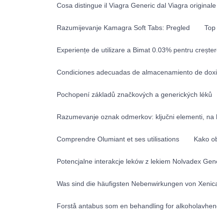
Cosa distingue il Viagra Generic dal Viagra originale
Razumijevanje Kamagra Soft Tabs: Pregled
Top
Experiențe de utilizare a Bimat 0.03% pentru crește
Condiciones adecuadas de almacenamiento de doxic
Pochopení základů značkových a generických léků
Razumevanje oznak odmerkov: ključni elementi, na k
Comprendre Olumiant et ses utilisations
Kako ob
Potencjalne interakcje leków z lekiem Nolvadex Gen
Was sind die häufigsten Nebenwirkungen von Xenic
Forstå antabus som en behandling for alkoholavhen