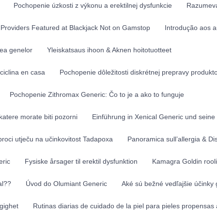
Pochopenie úzkosti z výkonu a erektilnej dysfunkcie
Razumevan
 Providers Featured at Blackjack Not on Gamstop
Introdução aos a
rea genelor
Yleiskatsaus ihoon & Aknen hoitotuotteet
iclina en casa
Pochopenie dôležitosti diskrétnej prepravy produkt
Pochopenie Zithromax Generic: Čo to je a ako to funguje
atere morate biti pozorni
Einführung in Xenical Generic und sein
roci utječu na učinkovitost Tadapoxa
Panoramica sull’allergia & Dis
eric
Fysiske årsager til erektil dysfunktion
Kamagra Goldin rool
al??
Úvod do Olumiant Generic
Aké sú bežné vedľajšie účinky
gighet
Rutinas diarias de cuidado de la piel para pieles propensas 