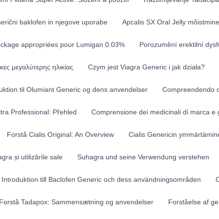
erični baklofen in njegove uporabe
Apcalis SX Oral Jelly mõistmin
tockage appropriées pour Lumigan 0.03%
Porozumění erektilní dysf
κες μεγαλύτερης ηλικίας
Czym jest Viagra Generic i jak działa?
uktion til Olumiant Generic og dens anvendelser
Compreendendo o 
tra Professional: Přehled
Comprensione dei medicinali di marca e 
Forstå Cialis Original: An Overview
Cialis Genericin ymmärtämin
ra și utilizările sale
Suhagra und seine Verwendung verstehen
Introduktion till Baclofen Generic och dess användningsområden
Forstå Tadapox: Sammensætning og anvendelser
Forståelse af g