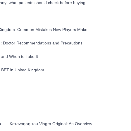
ny: what patients should check before buying
 Kingdom: Common Mistakes New Players Make
om: Doctor Recommendations and Precautions
 and When to Take It
PN BET in United Kingdom
s
Κατανόηση του Viagra Original: An Overview