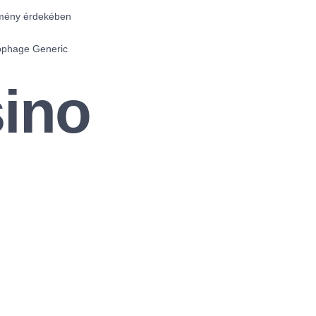
edmény érdekében
cophage Generic
sino