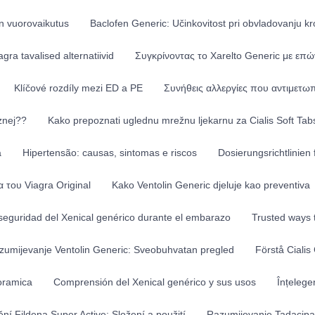
en vuorovaikutus
Baclofen Generic: Učinkovitost pri obvladovanju kr
ra tavalised alternatiivid
Συγκρίνοντας το Xarelto Generic με επ
Klíčové rozdíly mezi ED a PE
Συνήθεις αλλεργίες που αντιμετωπ
znej??
Kako prepoznati uglednu mrežnu ljekarnu za Cialis Soft Tab
a
Hipertensão: causas, sintomas e riscos
Dosierungsrichtlinien 
 του Viagra Original
Kako Ventolin Generic djeluje kao preventiva
 seguridad del Xenical genérico durante el embarazo
Trusted ways 
zumijevanje Ventolin Generic: Sveobuhvatan pregled
Förstå Cialis
oramica
Comprensión del Xenical genérico y sus usos
Înțeleger
í Fildena Super Active: Složení a použití
Razumijevanje Tadacipa