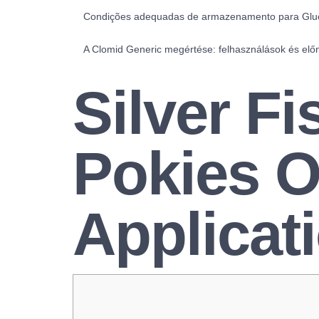
Condições adequadas de armazenamento para Glu
A Clomid Generic megértése: felhasználások és elő
‎‎Silver 
Pokies O
Applicat