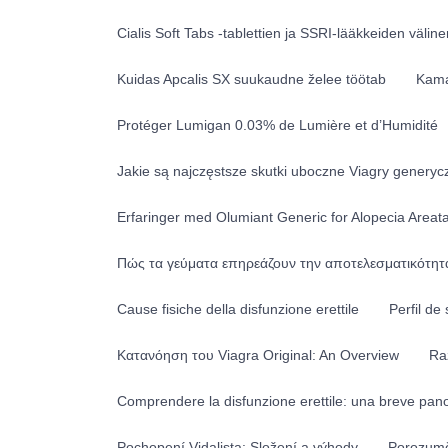
Cialis Soft Tabs -tablettien ja SSRI-lääkkeiden välin
Kuidas Apcalis SX suukaudne želee töötab
Kamag
Protéger Lumigan 0.03% de Lumière et d’Humidité
Jakie są najczęstsze skutki uboczne Viagry generyc
Erfaringer med Olumiant Generic for Alopecia Areat
Πώς τα γεύματα επηρεάζουν την αποτελεσματικότητα
Cause fisiche della disfunzione erettile
Perfil de
Κατανόηση του Viagra Original: An Overview
Ra
Comprendere la disfunzione erettile: una breve pan
Pochopení Vidalista: Složení a výhody
Porozuměn