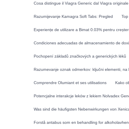
Cosa distingue il Viagra Generic dal Viagra originale
Razumijevanje Kamagra Soft Tabs: Pregled
Top
Experiențe de utilizare a Bimat 0.03% pentru crește
Condiciones adecuadas de almacenamiento de doxic
Pochopení základů značkových a generických léků
Razumevanje oznak odmerkov: ključni elementi, na k
Comprendre Olumiant et ses utilisations
Kako ob
Potencjalne interakcje leków z lekiem Nolvadex Gen
Was sind die häufigsten Nebenwirkungen von Xenic
Forstå antabus som en behandling for alkoholavhen