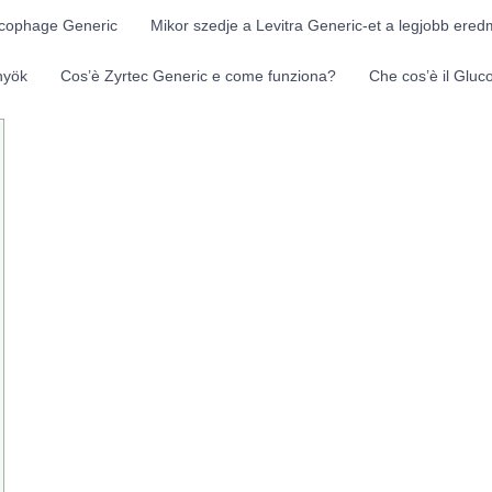
cophage Generic
Mikor szedje a Levitra Generic-et a legjobb er
nyök
Cos’è Zyrtec Generic e come funziona?
Che cos’è il Glu