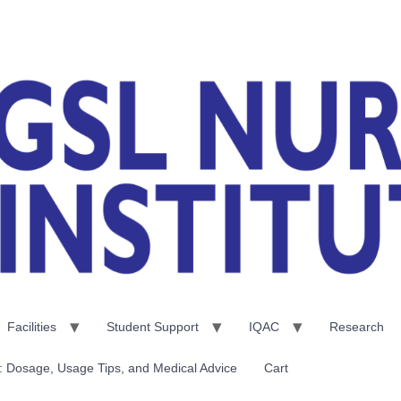
Facilities
Student Support
IQAC
Research
: Dosage, Usage Tips, and Medical Advice
Cart