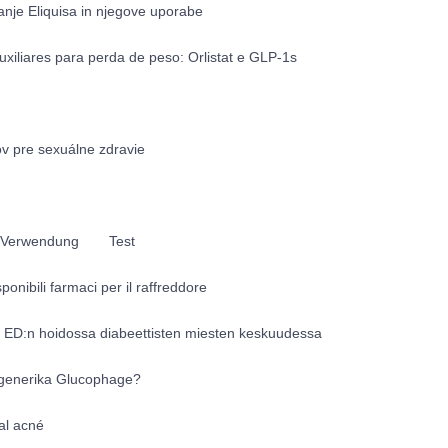
je Eliquisa in njegove uporabe
uxiliares para perda de peso: Orlistat e GLP-1s
ov pre sexuálne zdravie
e Verwendung
Test
ponibili farmaci per il raffreddore
i ED:n hoidossa diabeettisten miesten keskuudessa
 generika Glucophage?
al acné