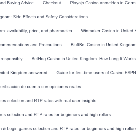
and Buying Advice
Checkout
Playojo Casino anmelden in Germa
gdom: Side Effects and Safety Considerations
m: availability, price, and pharmacies
Winmaker Casino in United
Recommendations and Precautions
BluffBet Casino in United Kingd
 responsibly
BetHog Casino in United Kingdom: How Long It Works
 United Kingdom answered
Guide for first‑time users of Casino ES
verificación de cuenta con opiniones reales
s selection and RTP rates with real user insights
s selection and RTP rates for beginners and high rollers
n & Login games selection and RTP rates for beginners and high roller