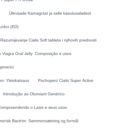
e
Ülevaade Kamagrast ja selle kasutusaladest
unkci (ED)
Razumijevanje Cialis Soft tableta i njihovih prednosti
Viagra Oral Jelly: Composição e usos
generici
en: Yleiskatsaus
Pochopení Cialis Super Active
Introdução ao Olumiant Genérico
Compreendendo o Lasix e seus usos
enerisk Bactrim: Sammensætning og formål