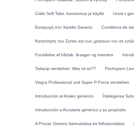
Cialis Soft Tabs: koostumus ja käyttö
Uvod v gen
Εισαγωγή στο Xarelto Generic
Conditions de s
Κατανόηση του Zyrtec και των χρήσεών του σε ενήλι
Forståelse af hårtab: årsager og mønstre
Introd
Tadacip verstehen: Was ist es??
Pochopení Levi
Viagra Professional und Super P-Force verstehen
Introducción al Aralen genérico
Înțelegerea Suhag
Introducción a Accutane genérico y su propósito
A Prozac Generic bemutatása és felhasználása