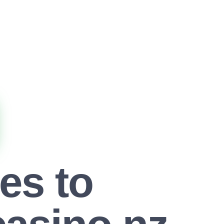
es to