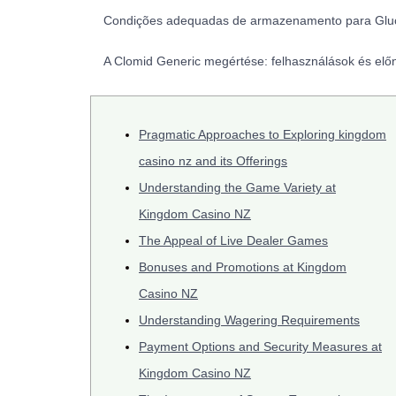
Condições adequadas de armazenamento para Glu
A Clomid Generic megértése: felhasználások és elő
Pragmatic Approaches to Exploring kingdom
casino nz and its Offerings
Understanding the Game Variety at
Kingdom Casino NZ
The Appeal of Live Dealer Games
Bonuses and Promotions at Kingdom
Casino NZ
Understanding Wagering Requirements
Payment Options and Security Measures at
Kingdom Casino NZ