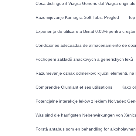
Cosa distingue il Viagra Generic dal Viagra originale
Razumijevanje Kamagra Soft Tabs: Pregled
Top
Experiențe de utilizare a Bimat 0.03% pentru crește
Condiciones adecuadas de almacenamiento de doxic
Pochopení základů značkových a generických léků
Razumevanje oznak odmerkov: ključni elementi, na k
Comprendre Olumiant et ses utilisations
Kako ob
Potencjalne interakcje leków z lekiem Nolvadex Gen
Was sind die häufigsten Nebenwirkungen von Xenic
Forstå antabus som en behandling for alkoholavhen