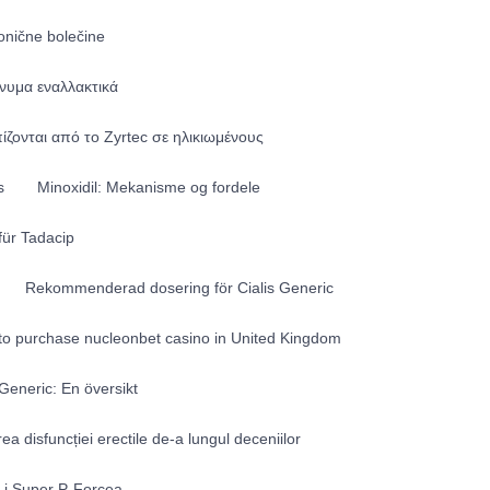
onične bolečine
ώνυμα εναλλακτικά
ίζονται από το Zyrtec σε ηλικιωμένους
s
Minoxidil: Mekanisme og fordele
für Tadacip
Rekommenderad dosering för Cialis Generic
to purchase nucleonbet casino in United Kingdom
 Generic: En översikt
ea disfuncției erectile de-a lungul deceniilor
 i Super P‑Forcea