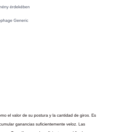
edmény érdekében
cophage Generic
mo el valor de su postura y la cantidad de giros. Es
acumular ganancias suficientemente veloz. Las