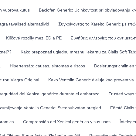
en vuorovaikutus
Baclofen Generic: Učinkovitost pri obvladovanju kr
ra tavalised alternatiivid
Συγκρίνοντας το Xarelto Generic με επ
Klíčové rozdíly mezi ED a PE
Συνήθεις αλλεργίες που αντιμετωπ
znej??
Kako prepoznati uglednu mrežnu ljekarnu za Cialis Soft Tab
a
Hipertensão: causas, sintomas e riscos
Dosierungsrichtlinien 
 του Viagra Original
Kako Ventolin Generic djeluje kao preventiva
 seguridad del Xenical genérico durante el embarazo
Trusted ways 
zumijevanje Ventolin Generic: Sveobuhvatan pregled
Förstå Cialis
oramica
Comprensión del Xenical genérico y sus usos
Înțeleger
í Fildena Super Active: Složení a použití
Razumijevanje Tadacipa