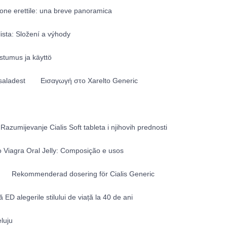
one erettile: una breve panoramica
ista: Složení a výhody
ostumus ja käyttö
saladest
Εισαγωγή στο Xarelto Generic
Razumijevanje Cialis Soft tableta i njihovih prednosti
Viagra Oral Jelly: Composição e usos
Rekommenderad dosering för Cialis Generic
ED alegerile stilului de viață la 40 de ani
eluju