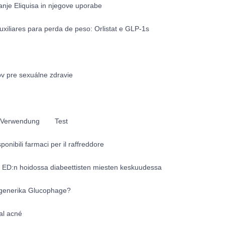
je Eliquisa in njegove uporabe
uxiliares para perda de peso: Orlistat e GLP-1s
ov pre sexuálne zdravie
e Verwendung
Test
ponibili farmaci per il raffreddore
i ED:n hoidossa diabeettisten miesten keskuudessa
 generika Glucophage?
al acné