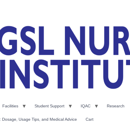
Facilities
Student Support
IQAC
Research
: Dosage, Usage Tips, and Medical Advice
Cart