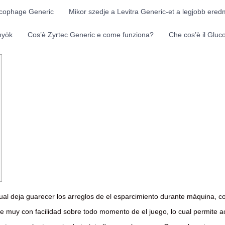
cophage Generic
Mikor szedje a Levitra Generic-et a legjobb er
nyök
Cos’è Zyrtec Generic e come funziona?
Che cos’è il Glu
 cual deja guarecer los arreglos de el esparcimiento durante máquina, co
de muy con facilidad sobre todo momento de el juego, lo cual permite 