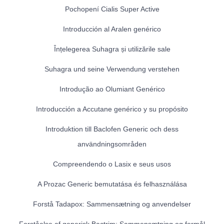
Pochopení Cialis Super Active
Introducción al Aralen genérico
Înțelegerea Suhagra și utilizările sale
Suhagra und seine Verwendung verstehen
Introdução ao Olumiant Genérico
Introducción a Accutane genérico y su propósito
Introduktion till Baclofen Generic och dess
användningsområden
Compreendendo o Lasix e seus usos
A Prozac Generic bemutatása és felhasználása
Forstå Tadapox: Sammensætning og anvendelser