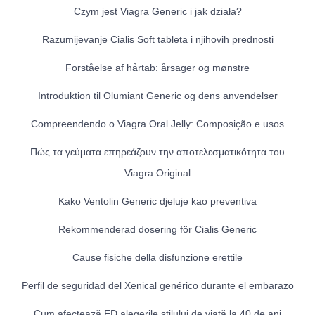
Czym jest Viagra Generic i jak działa?
Razumijevanje Cialis Soft tableta i njihovih prednosti
Forståelse af hårtab: årsager og mønstre
Introduktion til Olumiant Generic og dens anvendelser
Compreendendo o Viagra Oral Jelly: Composição e usos
Πώς τα γεύματα επηρεάζουν την αποτελεσματικότητα του
Viagra Original
Kako Ventolin Generic djeluje kao preventiva
Rekommenderad dosering för Cialis Generic
Cause fisiche della disfunzione erettile
Perfil de seguridad del Xenical genérico durante el embarazo
Cum afectează ED alegerile stilului de viață la 40 de ani