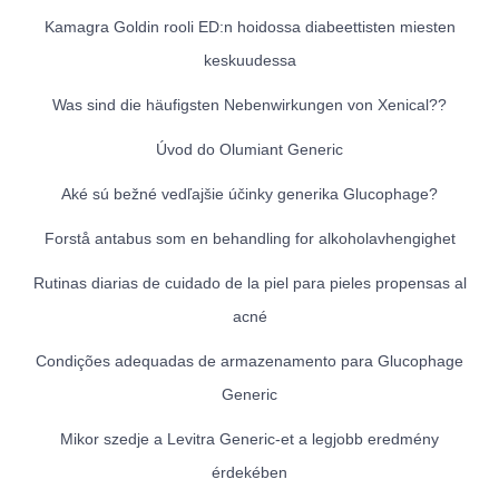
Kamagra Goldin rooli ED:n hoidossa diabeettisten miesten
keskuudessa
Was sind die häufigsten Nebenwirkungen von Xenical??
Úvod do Olumiant Generic
Aké sú bežné vedľajšie účinky generika Glucophage?
Forstå antabus som en behandling for alkoholavhengighet
Rutinas diarias de cuidado de la piel para pieles propensas al
acné
Condições adequadas de armazenamento para Glucophage
Generic
Mikor szedje a Levitra Generic-et a legjobb eredmény
érdekében