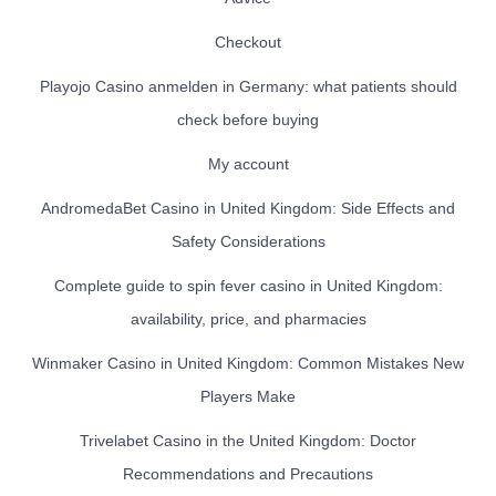
Checkout
Playojo Casino anmelden in Germany: what patients should
check before buying
My account
AndromedaBet Casino in United Kingdom: Side Effects and
Safety Considerations
Complete guide to spin fever casino in United Kingdom:
availability, price, and pharmacies
Winmaker Casino in United Kingdom: Common Mistakes New
Players Make
Trivelabet Casino in the United Kingdom: Doctor
Recommendations and Precautions