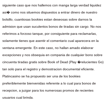
siguiente caso que nos hallemos con manga larga verdad liquidez
asi� como nos situemos dispuestos a entrar dinero de nuestro
bolsillo, cuantiosas bookies estan deseosas sobre darnos la
admision que usan suculentos bonos de tiradas sin cargo. No nos
referimos a forzoso tanque, por consiguiente para reclamarlas,
solamente tienes que asentir el comentario cual aparecera en la
ventana emergente. En este caso, no hallan amado elaborar
excepciones y nos obsequia en compania de cualquier bono sobre
cincuenta tiradas gratis sobre Book of Dead (Play �relucientes Go)
tan solo para el registro y demostracion documental eficiente.
Platincasino se ha propuesto ser una de los bookies
preferiblemente bienvenidas referente a lo cual para bonos de
recepcion, a juzgar para los numerosas promos de recientes
usuarios cual brinda.