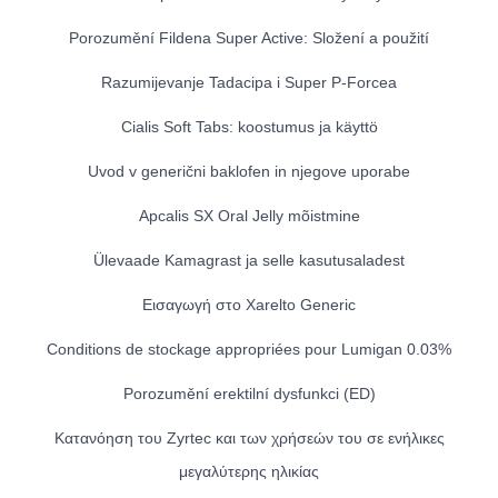
Porozumění Fildena Super Active: Složení a použití
Razumijevanje Tadacipa i Super P‑Forcea
Cialis Soft Tabs: koostumus ja käyttö
Uvod v generični baklofen in njegove uporabe
Apcalis SX Oral Jelly mõistmine
Ülevaade Kamagrast ja selle kasutusaladest
Εισαγωγή στο Xarelto Generic
Conditions de stockage appropriées pour Lumigan 0.03%
Porozumění erektilní dysfunkci (ED)
Κατανόηση του Zyrtec και των χρήσεών του σε ενήλικες
μεγαλύτερης ηλικίας