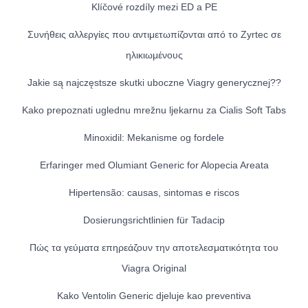
Klíčové rozdíly mezi ED a PE
Συνήθεις αλλεργίες που αντιμετωπίζονται από το Zyrtec σε
ηλικιωμένους
Jakie są najczęstsze skutki uboczne Viagry generycznej??
Kako prepoznati uglednu mrežnu ljekarnu za Cialis Soft Tabs
Minoxidil: Mekanisme og fordele
Erfaringer med Olumiant Generic for Alopecia Areata
Hipertensão: causas, sintomas e riscos
Dosierungsrichtlinien für Tadacip
Πώς τα γεύματα επηρεάζουν την αποτελεσματικότητα του
Viagra Original
Kako Ventolin Generic djeluje kao preventiva