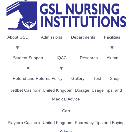
About GSL
Admissions
Departments
Facilities
Student Support
IQAC
Research
Alumni
Refund and Returns Policy
Gallery
Test
Shop
Jettbet Casino in United Kingdom: Dosage, Usage Tips, and
Medical Advice
Cart
Playtoro Casino in United Kingdom: Pharmacy Tips and Buying
Advice