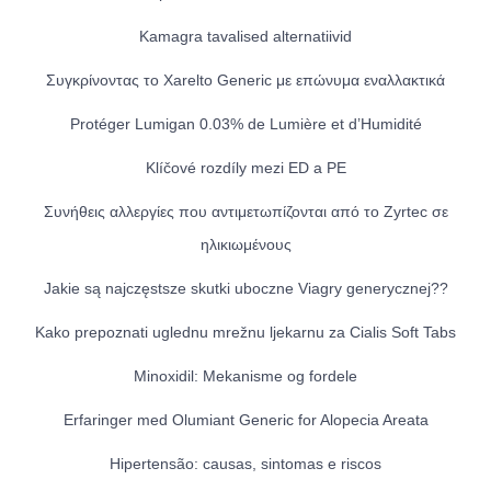
Kamagra tavalised alternatiivid
Συγκρίνοντας το Xarelto Generic με επώνυμα εναλλακτικά
Protéger Lumigan 0.03% de Lumière et d’Humidité
Klíčové rozdíly mezi ED a PE
Συνήθεις αλλεργίες που αντιμετωπίζονται από το Zyrtec σε
ηλικιωμένους
Jakie są najczęstsze skutki uboczne Viagry generycznej??
Kako prepoznati uglednu mrežnu ljekarnu za Cialis Soft Tabs
Minoxidil: Mekanisme og fordele
Erfaringer med Olumiant Generic for Alopecia Areata
Hipertensão: causas, sintomas e riscos