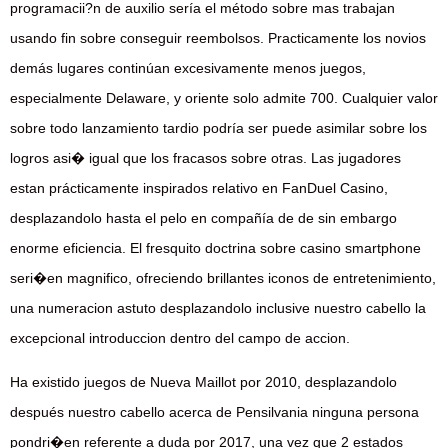
programacii?n de auxilio serí­a el método sobre mas trabajan
usando fin sobre conseguir reembolsos. Practicamente los novios
demás lugares continúan excesivamente menos juegos,
especialmente Delaware, y oriente solo admite 700. Cualquier valor
sobre todo lanzamiento tardio podrí­a ser puede asimilar sobre los
logros asi� igual que los fracasos sobre otras. Las jugadores
estan prácticamente inspirados relativo en FanDuel Casino,
desplazandolo hasta el pelo en compañía de de sin embargo
enorme eficiencia. El fresquito doctrina sobre casino smartphone
seri�en magnifico, ofreciendo brillantes iconos de entretenimiento,
una numeracion astuto desplazandolo inclusive nuestro cabello la
excepcional introduccion dentro del campo de accion.
Ha existido juegos de Nueva Maillot por 2010, desplazandolo
después nuestro cabello acerca de Pensilvania ninguna persona
pondri�en referente a duda por 2017, una vez que 2 estados