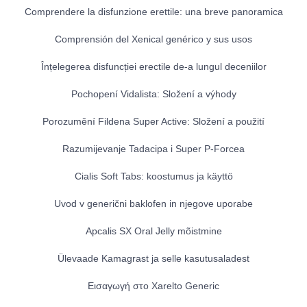
Comprendere la disfunzione erettile: una breve panoramica
Comprensión del Xenical genérico y sus usos
Înțelegerea disfuncției erectile de-a lungul deceniilor
Pochopení Vidalista: Složení a výhody
Porozumění Fildena Super Active: Složení a použití
Razumijevanje Tadacipa i Super P‑Forcea
Cialis Soft Tabs: koostumus ja käyttö
Uvod v generični baklofen in njegove uporabe
Apcalis SX Oral Jelly mõistmine
Ülevaade Kamagrast ja selle kasutusaladest
Εισαγωγή στο Xarelto Generic