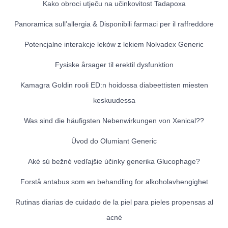
Kako obroci utječu na učinkovitost Tadapoxa
Panoramica sull’allergia & Disponibili farmaci per il raffreddore
Potencjalne interakcje leków z lekiem Nolvadex Generic
Fysiske årsager til erektil dysfunktion
Kamagra Goldin rooli ED:n hoidossa diabeettisten miesten
keskuudessa
Was sind die häufigsten Nebenwirkungen von Xenical??
Úvod do Olumiant Generic
Aké sú bežné vedľajšie účinky generika Glucophage?
Forstå antabus som en behandling for alkoholavhengighet
Rutinas diarias de cuidado de la piel para pieles propensas al
acné