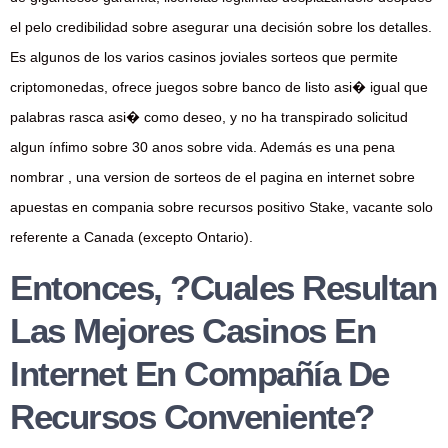
el pelo credibilidad sobre asegurar una decisión sobre los detalles.
Es algunos de los varios casinos joviales sorteos que permite
criptomonedas, ofrece juegos sobre banco de listo asi� igual que
palabras rasca asi� como deseo, y no ha transpirado solicitud
algun ínfimo sobre 30 anos sobre vida. Además es una pena
nombrar , una version de sorteos de el pagina en internet sobre
apuestas en compania sobre recursos positivo Stake, vacante solo
referente a Canada (excepto Ontario).
Entonces, ?cuales Resultan
Las Mejores Casinos En
Internet En Compañía De
Recursos Conveniente?