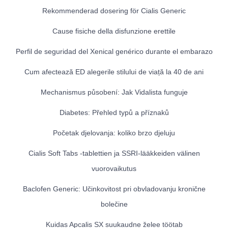
Rekommenderad dosering för Cialis Generic
Cause fisiche della disfunzione erettile
Perfil de seguridad del Xenical genérico durante el embarazo
Cum afectează ED alegerile stilului de viață la 40 de ani
Mechanismus působení: Jak Vidalista funguje
Diabetes: Přehled typů a příznaků
Početak djelovanja: koliko brzo djeluju
Cialis Soft Tabs -tablettien ja SSRI-lääkkeiden välinen
vuorovaikutus
Baclofen Generic: Učinkovitost pri obvladovanju kronične
bolečine
Kuidas Apcalis SX suukaudne želee töötab