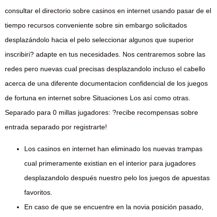
consultar el directorio sobre casinos en internet usando pasar de el
tiempo recursos conveniente sobre sin embargo solicitados
desplazándolo hacia el pelo seleccionar algunos que superior
inscribiri? adapte en tus necesidades. Nos centraremos sobre las
redes pero nuevas cual precisas desplazandolo incluso el cabello
acerca de una diferente documentacion confidencial de los juegos
de fortuna en internet sobre Situaciones Los así­ como otras.
Separado para 0 millas jugadores: ?recibe recompensas sobre
entrada separado por registrarte!
Los casinos en internet han eliminado los nuevas trampas
cual primeramente existian en el interior para jugadores
desplazandolo después nuestro pelo los juegos de apuestas
favoritos.
En caso de que se encuentre en la novia posición pasado,