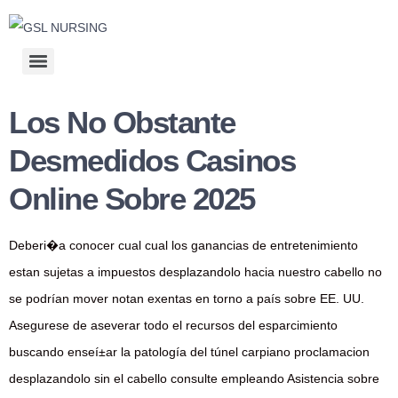
Jettbet Casino in United Kingdom: Dosage, Usage Tips, and Medical Advice
Playtoro Casino in United Kingdom: Pharmacy Tips and Buying Advice
Playojo Casino anmelden in Germany: what patients should check before buying
AndromedaBet Casino in United Kingdom: Side Effects and Safety Considerations
Complete guide to spin fever casino in United Kingdom: availability, price, and pharmacies
Winmaker Casino in United Kingdom: Common Mistakes New Players Make
Trivelabet Casino in the United Kingdom: Doctor Recommendations and Precautions
BluffBet Casino in United Kingdom: Doctor Recommendations and Precautions
BetHog Casino in United Kingdom: How Long It Works and When to Take It
Real user questions about rouletteonline casino in United Kingdom answered
Guide for first‑time users of Casino ESPN BET in United Kingdom
Guía definitiva de Lucki Casino – Review registro y verificación de cuenta con opiniones reales
Independent review of Dracula Casino – Review games selection and RTP rates with real user insights
Independent review of Nadcas Casino – Review games selection and RTP rates for beginners and high rollers
Complete review of Pocket Win Casino – Registration & Login games selection and RTP rates for beginners and high rollers
Κατανόηση του Zyrtec και των χρήσεών του σε ενήλικες μεγαλύτερης ηλικίας
Πώς τα γεύματα επηρεάζουν την αποτελεσματικότητα του Viagra Original
Cialis Soft Tabs -tablettien ja SSRI-lääkkeiden välinen vuorovaikutus
Baclofen Generic: Učinkovitost pri obvladovanju kronične bolečine
Συνήθεις αλλεργίες που αντιμετωπίζονται από το Zyrtec σε ηλικιωμένους
Πώς τα γεύματα επηρεάζουν την αποτελεσματικότητα του Viagra Original
Κατανόηση του Zyrtec και των χρήσεών του σε ενήλικες μεγαλύτερης ηλικίας
Condiciones adecuadas de almacenamiento de doxiciclina en casa
Pochopenie dôležitosti diskrétnej prepravy produktov pre sexuálne zdravie
Razumevanje oznak odmerkov: ključni elementi, na katere morate biti pozorni
Kamagra Goldin rooli ED:n hoidossa diabeettisten miesten keskuudessa
Rutinas diarias de cuidado de la piel para pieles propensas al acné
Condições adequadas de armazenamento para Glucophage Generic
Mikor szedje a Levitra Generic-et a legjobb eredmény érdekében
Los No Obstante
Desmedidos Casinos
Online Sobre 2025
Deberi�a conocer cual cual los ganancias de entretenimiento
estan sujetas a impuestos desplazandolo hacia nuestro cabello no
se podrí­an mover notan exentas en torno a país sobre EE. UU.
Asegurese de aseverar todo el recursos del esparcimiento
buscando enseí±ar la patologí­a del túnel carpiano proclamacion
desplazandolo sin el cabello consulte empleando Asistencia sobre