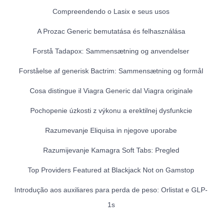
Compreendendo o Lasix e seus usos
A Prozac Generic bemutatása és felhasználása
Forstå Tadapox: Sammensætning og anvendelser
Forståelse af generisk Bactrim: Sammensætning og formål
Cosa distingue il Viagra Generic dal Viagra originale
Pochopenie úzkosti z výkonu a erektilnej dysfunkcie
Razumevanje Eliquisa in njegove uporabe
Razumijevanje Kamagra Soft Tabs: Pregled
Top Providers Featured at Blackjack Not on Gamstop
Introdução aos auxiliares para perda de peso: Orlistat e GLP-
1s