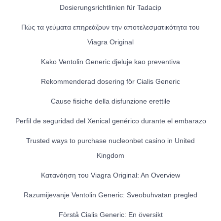
Dosierungsrichtlinien für Tadacip
Πώς τα γεύματα επηρεάζουν την αποτελεσματικότητα του
Viagra Original
Kako Ventolin Generic djeluje kao preventiva
Rekommenderad dosering för Cialis Generic
Cause fisiche della disfunzione erettile
Perfil de seguridad del Xenical genérico durante el embarazo
Trusted ways to purchase nucleonbet casino in United
Kingdom
Κατανόηση του Viagra Original: An Overview
Razumijevanje Ventolin Generic: Sveobuhvatan pregled
Förstå Cialis Generic: En översikt