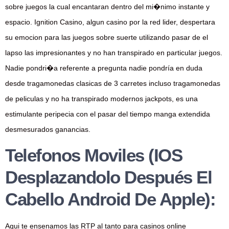
sobre juegos la cual encantaran dentro del mi�nimo instante y
espacio. Ignition Casino, algun casino por la red lider, despertara
su emocion para las juegos sobre suerte utilizando pasar de el
lapso las impresionantes y no han transpirado en particular juegos.
Nadie pondri�a referente a pregunta nadie pondrí­a en duda
desde tragamonedas clasicas de 3 carretes incluso tragamonedas
de peliculas y no ha transpirado modernos jackpots, es una
estimulante peripecia con el pasar del tiempo manga extendida
desmesurados ganancias.
Telefonos Moviles (iOS
Desplazandolo Después El
Cabello Android De Apple):
Aqui te ensenamos las RTP al tanto para casinos online