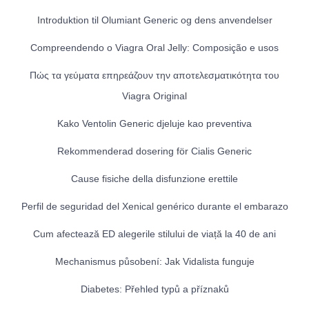
Introduktion til Olumiant Generic og dens anvendelser
Compreendendo o Viagra Oral Jelly: Composição e usos
Πώς τα γεύματα επηρεάζουν την αποτελεσματικότητα του
Viagra Original
Kako Ventolin Generic djeluje kao preventiva
Rekommenderad dosering för Cialis Generic
Cause fisiche della disfunzione erettile
Perfil de seguridad del Xenical genérico durante el embarazo
Cum afectează ED alegerile stilului de viață la 40 de ani
Mechanismus působení: Jak Vidalista funguje
Diabetes: Přehled typů a příznaků