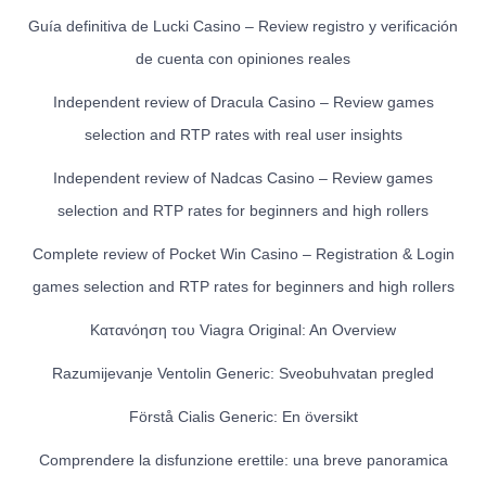
Guía definitiva de Lucki Casino – Review registro y verificación
de cuenta con opiniones reales
Independent review of Dracula Casino – Review games
selection and RTP rates with real user insights
Independent review of Nadcas Casino – Review games
selection and RTP rates for beginners and high rollers
Complete review of Pocket Win Casino – Registration & Login
games selection and RTP rates for beginners and high rollers
Κατανόηση του Viagra Original: An Overview
Razumijevanje Ventolin Generic: Sveobuhvatan pregled
Förstå Cialis Generic: En översikt
Comprendere la disfunzione erettile: una breve panoramica