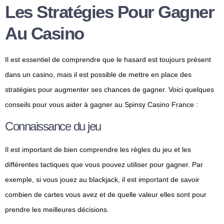
Les Stratégies Pour Gagner
Au Casino
Il est essentiel de comprendre que le hasard est toujours présent
dans un casino, mais il est possible de mettre en place des
stratégies pour augmenter ses chances de gagner. Voici quelques
conseils pour vous aider à gagner au Spinsy Casino France :
Connaissance du jeu
Il est important de bien comprendre les règles du jeu et les
différentes tactiques que vous pouvez utiliser pour gagner. Par
exemple, si vous jouez au blackjack, il est important de savoir
combien de cartes vous avez et de quelle valeur elles sont pour
prendre les meilleures décisions.