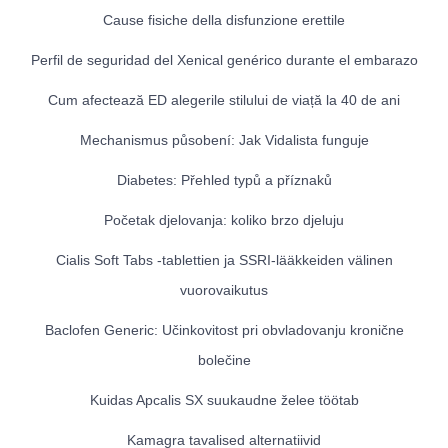
Cause fisiche della disfunzione erettile
Perfil de seguridad del Xenical genérico durante el embarazo
Cum afectează ED alegerile stilului de viață la 40 de ani
Mechanismus působení: Jak Vidalista funguje
Diabetes: Přehled typů a příznaků
Početak djelovanja: koliko brzo djeluju
Cialis Soft Tabs -tablettien ja SSRI-lääkkeiden välinen
vuorovaikutus
Baclofen Generic: Učinkovitost pri obvladovanju kronične
bolečine
Kuidas Apcalis SX suukaudne želee töötab
Kamagra tavalised alternatiivid