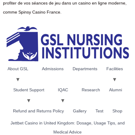
profiter de vos séances de jeu dans un casino en ligne moderne,
comme Spinsy Casino France.
About GSL
Admissions
Departments
Facilities
Student Support
IQAC
Research
Alumni
Refund and Returns Policy
Gallery
Test
Shop
Jettbet Casino in United Kingdom: Dosage, Usage Tips, and
Medical Advice