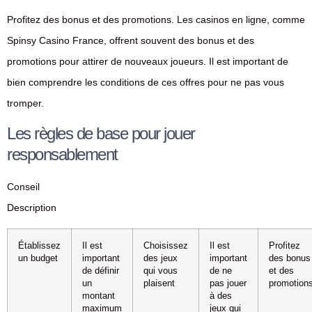
Profitez des bonus et des promotions. Les casinos en ligne, comme
Spinsy Casino France, offrent souvent des bonus et des
promotions pour attirer de nouveaux joueurs. Il est important de
bien comprendre les conditions de ces offres pour ne pas vous
tromper.
Les règles de base pour jouer
responsablement
Conseil
Description
Établissez
Il est
Choisissez
Il est
Profitez
un budget
important
des jeux
important
des bonus
de définir
qui vous
de ne
et des
un
plaisent
pas jouer
promotion
montant
à des
maximum
jeux qui