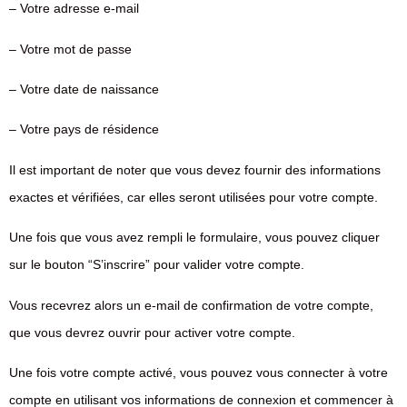
– Votre adresse e-mail
– Votre mot de passe
– Votre date de naissance
– Votre pays de résidence
Il est important de noter que vous devez fournir des informations
exactes et vérifiées, car elles seront utilisées pour votre compte.
Une fois que vous avez rempli le formulaire, vous pouvez cliquer
sur le bouton “S’inscrire” pour valider votre compte.
Vous recevrez alors un e-mail de confirmation de votre compte,
que vous devrez ouvrir pour activer votre compte.
Une fois votre compte activé, vous pouvez vous connecter à votre
compte en utilisant vos informations de connexion et commencer à