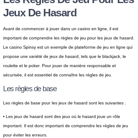
Jeux De Hasard
Avant de commencer à jouer dans un casino en ligne, il est
important de comprendre les règles de jeu pour les jeux de hasard.
Le casino Spinsy est un exemple de plateforme de jeu en ligne qui
propose une variété de jeux de hasard, tels que le blackjack, le
roulette et le poker. Pour jouer de manière responsable et
sécurisée, il est essentiel de connaître les règles de jeu.
Les règles de base
Les règles de base pour les jeux de hasard sont les suivantes :
• Les jeux de hasard sont des jeux où le hasard joue un rôle
important. Il est donc important de comprendre les règles de jeu
pour éviter les erreurs.