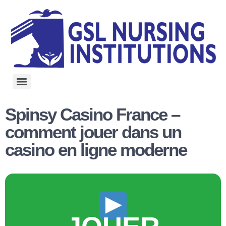
Jettbet Casino in United Kingdom: Dosage, Usage Tips, and Medical Advice
Playtoro Casino in United Kingdom: Pharmacy Tips and Buying Advice
Playojo Casino anmelden in Germany: what patients should check before buying
AndromedaBet Casino in United Kingdom: Side Effects and Safety Considerations
Complete guide to spin fever casino in United Kingdom: availability, price, and pharmacies
Winmaker Casino in United Kingdom: Common Mistakes New Players Make
Trivelabet Casino in the United Kingdom: Doctor Recommendations and Precautions
BluffBet Casino in United Kingdom: Doctor Recommendations and Precautions
BetHog Casino in United Kingdom: How Long It Works and When to Take It
Real user questions about rouletteonline casino in United Kingdom answered
Guide for first‑time users of Casino ESPN BET in United Kingdom
Guía definitiva de Lucki Casino – Review registro y verificación de cuenta con opiniones reales
Independent review of Dracula Casino – Review games selection and RTP rates with real user insights
Independent review of Nadcas Casino – Review games selection and RTP rates for beginners and high rollers
Complete review of Pocket Win Casino – Registration & Login games selection and RTP rates for beginners and high rollers
Κατανόηση του Zyrtec και των χρήσεών του σε ενήλικες μεγαλύτερης ηλικίας
Πώς τα γεύματα επηρεάζουν την αποτελεσματικότητα του Viagra Original
Cialis Soft Tabs -tablettien ja SSRI-lääkkeiden välinen vuorovaikutus
Baclofen Generic: Učinkovitost pri obvladovanju kronične bolečine
Συνήθεις αλλεργίες που αντιμετωπίζονται από το Zyrtec σε ηλικιωμένους
Πώς τα γεύματα επηρεάζουν την αποτελεσματικότητα του Viagra Original
Κατανόηση του Zyrtec και των χρήσεών του σε ενήλικες μεγαλύτερης ηλικίας
Condiciones adecuadas de almacenamiento de doxiciclina en casa
Pochopenie dôležitosti diskrétnej prepravy produktov pre sexuálne zdravie
Razumevanje oznak odmerkov: ključni elementi, na katere morate biti pozorni
Kamagra Goldin rooli ED:n hoidossa diabeettisten miesten keskuudessa
Rutinas diarias de cuidado de la piel para pieles propensas al acné
Condições adequadas de armazenamento para Glucophage Generic
Mikor szedje a Levitra Generic-et a legjobb eredmény érdekében
Spinsy Casino France –
comment jouer dans un
casino en ligne moderne