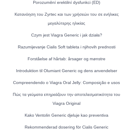
Porozumění erektilní dysfunkci (ED)
Κατανόηση του Zyrtec και των χρήσεών του σε ενήλικες
μεγαλύτερης ηλικίας
Czym jest Viagra Generic i jak działa?
Razumijevanje Cialis Soft tableta i njihovih prednosti
Forståelse af hårtab: årsager og mønstre
Introduktion til Olumiant Generic og dens anvendelser
Compreendendo o Viagra Oral Jelly: Composição e usos
Πώς τα γεύματα επηρεάζουν την αποτελεσματικότητα του
Viagra Original
Kako Ventolin Generic djeluje kao preventiva
Rekommenderad dosering för Cialis Generic