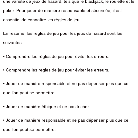
une variété de jeux de hasard, tels que le blackjack, le roulette et le
poker. Pour jouer de manière responsable et sécurisée, il est
essentiel de connaître les règles de jeu.
En résumé, les règles de jeu pour les jeux de hasard sont les
suivantes :
• Comprendre les règles de jeu pour éviter les erreurs.
• Comprendre les règles de jeu pour éviter les erreurs.
• Jouer de manière responsable et ne pas dépenser plus que ce
que l’on peut se permettre.
• Jouer de manière éthique et ne pas tricher.
• Jouer de manière responsable et ne pas dépenser plus que ce
que l’on peut se permettre.