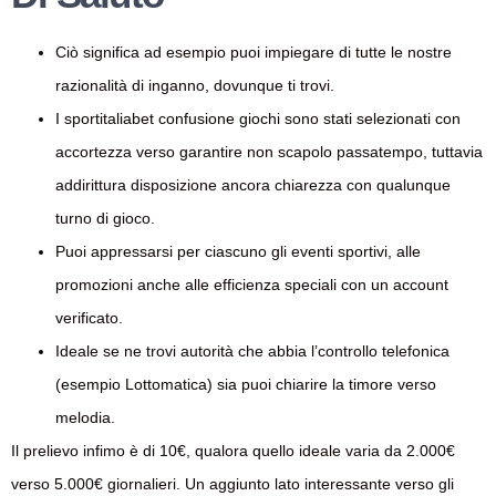
Ciò significa ad esempio puoi impiegare di tutte le nostre
razionalità di inganno, dovunque ti trovi.
I sportitaliabet confusione giochi sono stati selezionati con
accortezza verso garantire non scapolo passatempo, tuttavia
addirittura disposizione ancora chiarezza con qualunque
turno di gioco.
Puoi appressarsi per ciascuno gli eventi sportivi, alle
promozioni anche alle efficienza speciali con un account
verificato.
Ideale se ne trovi autorità che abbia l’controllo telefonica
(esempio Lottomatica) sia puoi chiarire la timore verso
melodia.
Il prelievo infimo è di 10€, qualora quello ideale varia da 2.000€
verso 5.000€ giornalieri. Un aggiunto lato interessante verso gli