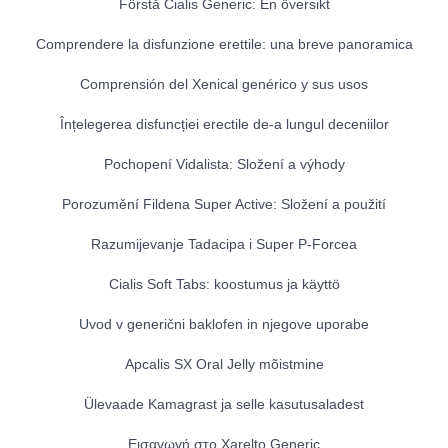
Förstå Cialis Generic: En översikt
Comprendere la disfunzione erettile: una breve panoramica
Comprensión del Xenical genérico y sus usos
Înțelegerea disfuncției erectile de-a lungul deceniilor
Pochopení Vidalista: Složení a výhody
Porozumění Fildena Super Active: Složení a použití
Razumijevanje Tadacipa i Super P‑Forcea
Cialis Soft Tabs: koostumus ja käyttö
Uvod v generični baklofen in njegove uporabe
Apcalis SX Oral Jelly mõistmine
Ülevaade Kamagrast ja selle kasutusaladest
Εισαγωγή στο Xarelto Generic