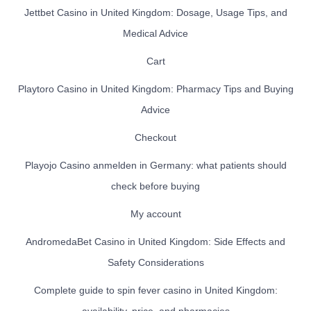
Jettbet Casino in United Kingdom: Dosage, Usage Tips, and
Medical Advice
Cart
Playtoro Casino in United Kingdom: Pharmacy Tips and Buying
Advice
Checkout
Playojo Casino anmelden in Germany: what patients should
check before buying
My account
AndromedaBet Casino in United Kingdom: Side Effects and
Safety Considerations
Complete guide to spin fever casino in United Kingdom: