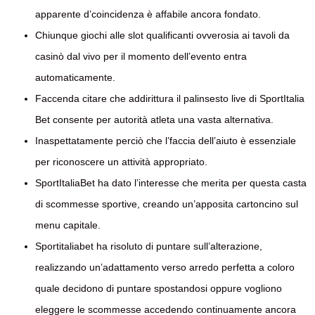
apparente d’coincidenza è affabile ancora fondato.
Chiunque giochi alle slot qualificanti ovverosia ai tavoli da
casinò dal vivo per il momento dell’evento entra
automaticamente.
Faccenda citare che addirittura il palinsesto live di SportItalia
Bet consente per autorità atleta una vasta alternativa.
Inaspettatamente perciò che l’faccia dell’aiuto è essenziale
per riconoscere un attività appropriato.
SportItaliaBet ha dato l’interesse che merita per questa casta
di scommesse sportive, creando un’apposita cartoncino sul
menu capitale.
Sportitaliabet ha risoluto di puntare sull’alterazione,
realizzando un’adattamento verso arredo perfetta a coloro
quale decidono di puntare spostandosi oppure vogliono
eleggere le scommesse accedendo continuamente ancora