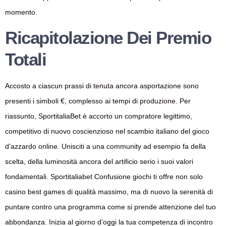
momento.
Ricapitolazione Dei Premio
Totali
Accosto a ciascun prassi di tenuta ancora asportazione sono
presenti i simboli €, complesso ai tempi di produzione. Per
riassunto, SportitaliaBet è accorto un compratore legittimo,
competitivo di nuovo coscienzioso nel scambio italiano del gioco
d’azzardo online. Unisciti a una community ad esempio fa della
scelta, della luminosità ancora del artificio serio i suoi valori
fondamentali. Sportitaliabet Confusione giochi ti offre non solo
casino best games di qualità massimo, ma di nuovo la serenità di
puntare contro una programma come si prende attenzione del tuo
abbondanza. Inizia al giorno d’oggi la tua competenza di incontro