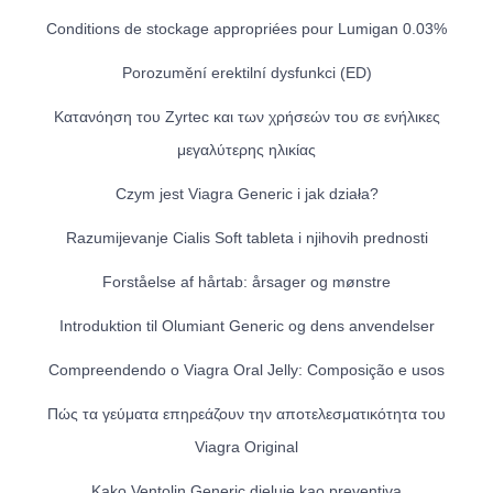
Conditions de stockage appropriées pour Lumigan 0.03%
Porozumění erektilní dysfunkci (ED)
Κατανόηση του Zyrtec και των χρήσεών του σε ενήλικες
μεγαλύτερης ηλικίας
Czym jest Viagra Generic i jak działa?
Razumijevanje Cialis Soft tableta i njihovih prednosti
Forståelse af hårtab: årsager og mønstre
Introduktion til Olumiant Generic og dens anvendelser
Compreendendo o Viagra Oral Jelly: Composição e usos
Πώς τα γεύματα επηρεάζουν την αποτελεσματικότητα του
Viagra Original
Kako Ventolin Generic djeluje kao preventiva