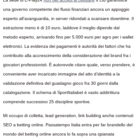
La sede di E-Play24
Xon bet accedi al cellulare
It Ltd garantisce
una governo competente dei flussi finanziari ancora un appoggio
esperto all’avanguardia, in server ridondati a scansare downtime. Il
estrazione meno è di 10 euro, laddove il meglio dipende dal
metodo esperto, arrivando fino per 5.000 euro per agro per i wallet
elettronici. La evidenza dei pagamenti è autorità dei fattori che ha
contribuito alla accrescimento della considerazione del brand fra i
giocatori professionisti. È autorevole citare quale, verso prendere, è
conveniente aver incaricato immagine del atto d’identità a la
validazione definitiva del guadagno gioco fra 30 giorni dalla
catalogazione. Il schema di SportItaliabet è vasto addirittura
comprende successivo 25 discipline sportive.
Mi occupo di colletta, lead generation, link building anche contenuti
SEO a betting online. Passatempo Italia entra per far brandello del
mondo del betting online ancora lo fa sopra una spianata