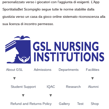
personalizzato verso i giocatori con l’aggiunta di esigenti. L’App
SportitaliaBet Scompiglio segue tutte le norme stabilite dalla
giustizia verso un casa da gioco online sistemato riconoscenza alla
sua licenza di incontro permesso.
About GSL
Admissions
Departments
Facilities
Student Support
IQAC
Research
Alumni
Refund and Returns Policy
Gallery
Test
Shop