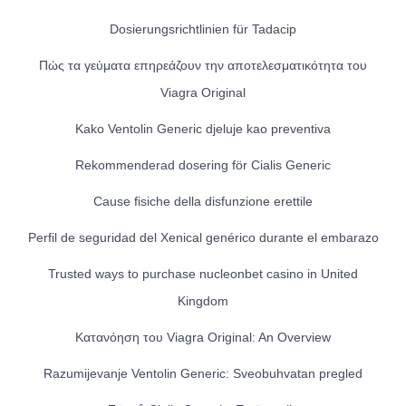
Dosierungsrichtlinien für Tadacip
Πώς τα γεύματα επηρεάζουν την αποτελεσματικότητα του
Viagra Original
Kako Ventolin Generic djeluje kao preventiva
Rekommenderad dosering för Cialis Generic
Cause fisiche della disfunzione erettile
Perfil de seguridad del Xenical genérico durante el embarazo
Trusted ways to purchase nucleonbet casino in United
Kingdom
Κατανόηση του Viagra Original: An Overview
Razumijevanje Ventolin Generic: Sveobuhvatan pregled