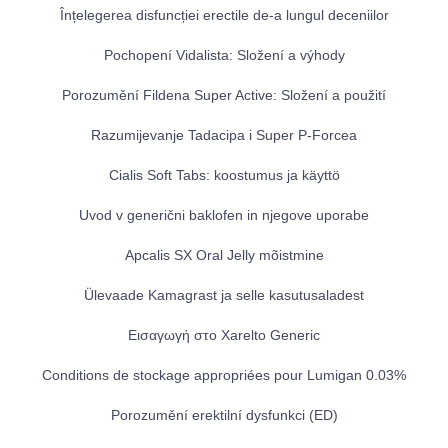
Înțelegerea disfuncției erectile de-a lungul deceniilor
Pochopení Vidalista: Složení a výhody
Porozumění Fildena Super Active: Složení a použití
Razumijevanje Tadacipa i Super P‑Forcea
Cialis Soft Tabs: koostumus ja käyttö
Uvod v generični baklofen in njegove uporabe
Apcalis SX Oral Jelly mõistmine
Ülevaade Kamagrast ja selle kasutusaladest
Εισαγωγή στο Xarelto Generic
Conditions de stockage appropriées pour Lumigan 0.03%
Porozumění erektilní dysfunkci (ED)