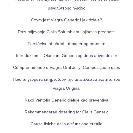
μεγαλύτερης ηλικίας
Czym jest Viagra Generic i jak działa?
Razumijevanje Cialis Soft tableta i njihovih prednosti
Forståelse af hårtab: årsager og mønstre
Introduktion til Olumiant Generic og dens anvendelser
Compreendendo o Viagra Oral Jelly: Composição e usos
Πώς τα γεύματα επηρεάζουν την αποτελεσματικότητα του
Viagra Original
Kako Ventolin Generic djeluje kao preventiva
Rekommenderad dosering för Cialis Generic
Cause fisiche della disfunzione erettile