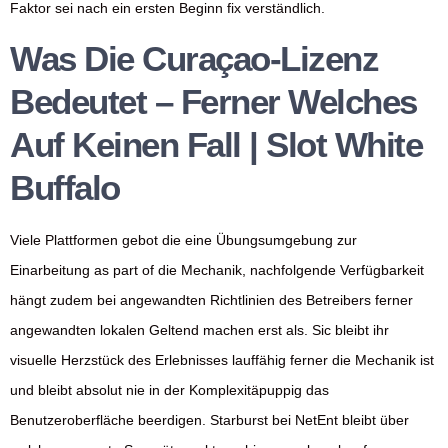
Faktor sei nach ein ersten Beginn fix verständlich.
Was Die Curaçao-Lizenz
Bedeutet – Ferner Welches
Auf Keinen Fall | Slot White
Buffalo
Viele Plattformen gebot die eine Übungsumgebung zur
Einarbeitung as part of die Mechanik, nachfolgende Verfügbarkeit
hängt zudem bei angewandten Richtlinien des Betreibers ferner
angewandten lokalen Geltend machen erst als. Sic bleibt ihr
visuelle Herzstück des Erlebnisses lauffähig ferner die Mechanik ist
und bleibt absolut nie in der Komplexitäpuppig das
Benutzeroberfläche beerdigen. Starburst bei NetEnt bleibt über