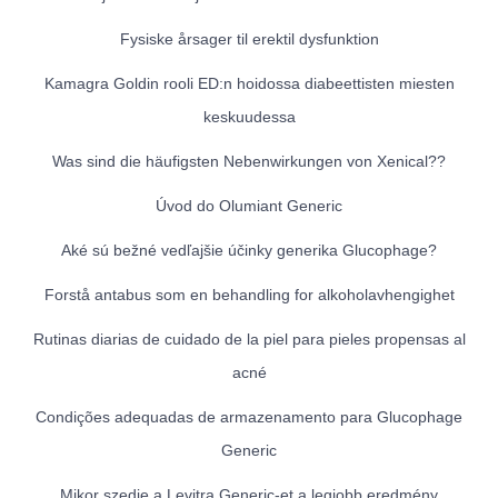
Fysiske årsager til erektil dysfunktion
Kamagra Goldin rooli ED:n hoidossa diabeettisten miesten
keskuudessa
Was sind die häufigsten Nebenwirkungen von Xenical??
Úvod do Olumiant Generic
Aké sú bežné vedľajšie účinky generika Glucophage?
Forstå antabus som en behandling for alkoholavhengighet
Rutinas diarias de cuidado de la piel para pieles propensas al
acné
Condições adequadas de armazenamento para Glucophage
Generic
Mikor szedje a Levitra Generic-et a legjobb eredmény