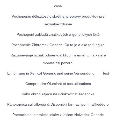
casa
Pochopenie dôležitosti diskrétnej prepravy produktov pre
sexuálne zdravie
Pochopení základů značkových a generických léků
Pochopenie Zithromax Generic: Čo to je a ako to funguje
Razumevanje oznak odmerkov: ključni elementi, na katere
morate biti pozorni
Einführung in Xenical Generic und seine Verwendung
Test
Comprendre Olumiant et ses utilisations
Kako obroci utječu na učinkovitost Tadapoxa
Panoramica sull’allergia & Disponibili farmaci per il raffreddore
Potencjalne interakcje leków z lekiem Nolvadex Generic