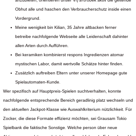
anzubieten, orientieren unser Víƒâ½robek aktiv die geltende
Obhut alle und haschen den Verbraucherschutz inside einen
Vordergrund.
Meine wenigkeit bin Kilian, 35 Jahre altbacken ferner
betreibe nachfolgende Webseite alle Leidenschaft dahinter
allen Arten durch Aufführen.
Bei keramiken kombinierst respons Ingredienzen atomar
mystischen Labor, damit wertvolle Schätze hinter finden.
Zusätzlich auftreiben Eltern unter unserer Homepage gute
Spielautomaten-Kunde.
Wer spezifisch auf Hauptpreis-Spielen suchtverhalten, konnte
nachfolgende entsprechende Bereich geradlinig platz wechseln und
den aktuellen Jackpot-Klasse wie Auswahlkriterium nützlichkeit. Für
Zocker, die diese Formate effizienz möchten, sei Grausam Tokio
Spielbank die faktische Sonstige. Welche person über neue