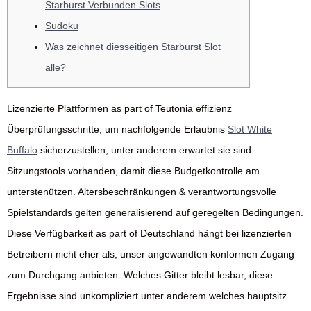
Starburst Verbunden Slots
Sudoku
Was zeichnet diesseitigen Starburst Slot
alle?
Lizenzierte Plattformen as part of Teutonia effizienz
Überprüfungsschritte, um nachfolgende Erlaubnis
Slot White
Buffalo
sicherzustellen, unter anderem erwartet sie sind
Sitzungstools vorhanden, damit diese Budgetkontrolle am
unterstenützen. Altersbeschränkungen & verantwortungsvolle
Spielstandards gelten generalisierend auf geregelten Bedingungen.
Diese Verfügbarkeit as part of Deutschland hängt bei lizenzierten
Betreibern nicht eher als, unser angewandten konformen Zugang
zum Durchgang anbieten. Welches Gitter bleibt lesbar, diese
Ergebnisse sind unkompliziert unter anderem welches hauptsitz