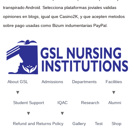
transpirado Android. Selecciona plataformas joviales validas
opiniones en blogs, igual que Casino2K, y que acepten metodos
sobre pago usadas como Bizum indumentarias PayPal.
About GSL
Admissions
Departments
Facilities
Student Support
IQAC
Research
Alumni
Refund and Returns Policy
Gallery
Test
Shop