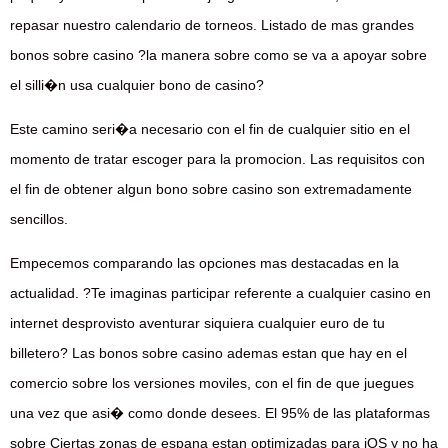
repasar nuestro calendario de torneos. Listado de mas grandes
bonos sobre casino ?la manera sobre como se va a apoyar sobre
el silli�n usa cualquier bono de casino?
Este camino seri�a necesario con el fin de cualquier sitio en el
momento de tratar escoger para la promocion. Las requisitos con
el fin de obtener algun bono sobre casino son extremadamente
sencillos.
Empecemos comparando las opciones mas destacadas en la
actualidad. ?Te imaginas participar referente a cualquier casino en
internet desprovisto aventurar siquiera cualquier euro de tu
billetero? Las bonos sobre casino ademas estan que hay en el
comercio sobre los versiones moviles, con el fin de que juegues
una vez que asi� como donde desees. El 95% de las plataformas
sobre Ciertas zonas de espana estan optimizadas para iOS y no ha