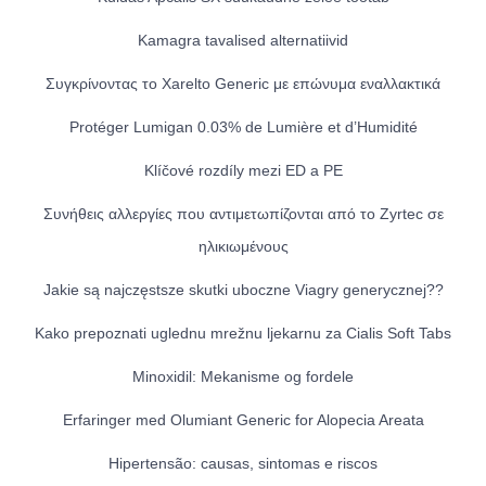
Kamagra tavalised alternatiivid
Συγκρίνοντας το Xarelto Generic με επώνυμα εναλλακτικά
Protéger Lumigan 0.03% de Lumière et d’Humidité
Klíčové rozdíly mezi ED a PE
Συνήθεις αλλεργίες που αντιμετωπίζονται από το Zyrtec σε
ηλικιωμένους
Jakie są najczęstsze skutki uboczne Viagry generycznej??
Kako prepoznati uglednu mrežnu ljekarnu za Cialis Soft Tabs
Minoxidil: Mekanisme og fordele
Erfaringer med Olumiant Generic for Alopecia Areata
Hipertensão: causas, sintomas e riscos