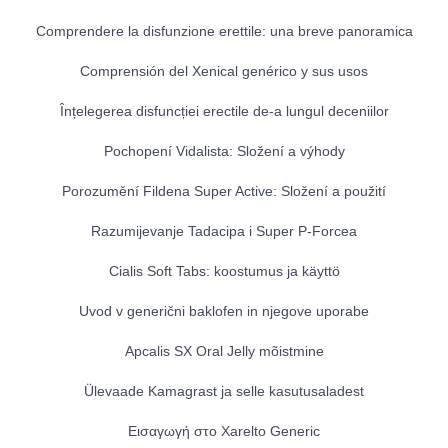
Comprendere la disfunzione erettile: una breve panoramica
Comprensión del Xenical genérico y sus usos
Înțelegerea disfuncției erectile de-a lungul deceniilor
Pochopení Vidalista: Složení a výhody
Porozumění Fildena Super Active: Složení a použití
Razumijevanje Tadacipa i Super P‑Forcea
Cialis Soft Tabs: koostumus ja käyttö
Uvod v generični baklofen in njegove uporabe
Apcalis SX Oral Jelly mõistmine
Ülevaade Kamagrast ja selle kasutusaladest
Εισαγωγή στο Xarelto Generic