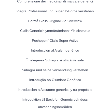
Comprensione dei medicinali di marca e generici
Viagra Professional und Super P-Force verstehen
Forstå Cialis Original: An Overview
Cialis Genericin ymmärtäminen: Yleiskatsaus
Pochopení Cialis Super Active
Introducción al Aralen genérico
Înțelegerea Suhagra și utilizările sale
Suhagra und seine Verwendung verstehen
Introdução ao Olumiant Genérico
Introducción a Accutane genérico y su propósito
Introduktion till Baclofen Generic och dess
användningsområden