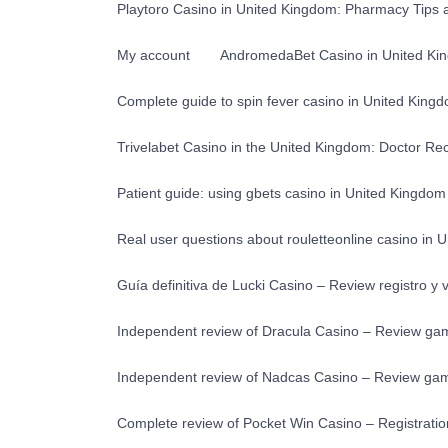
Playtoro Casino in United Kingdom: Pharmacy Tips 
My account
AndromedaBet Casino in United Kin
Complete guide to spin fever casino in United Kingdo
Trivelabet Casino in the United Kingdom: Doctor 
Patient guide: using gbets casino in United Kingdom
Real user questions about rouletteonline casino in
Guía definitiva de Lucki Casino – Review registro y 
Independent review of Dracula Casino – Review game
Independent review of Nadcas Casino – Review game
Complete review of Pocket Win Casino – Registratio