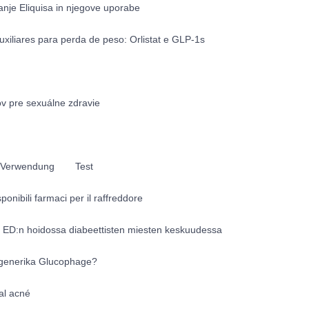
je Eliquisa in njegove uporabe
uxiliares para perda de peso: Orlistat e GLP-1s
ov pre sexuálne zdravie
e Verwendung
Test
ponibili farmaci per il raffreddore
i ED:n hoidossa diabeettisten miesten keskuudessa
 generika Glucophage?
al acné