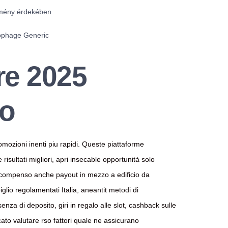
edmény érdekében
cophage Generic
e 2025
io
promozioni inenti piu rapidi. Queste piattaforme
risultati migliori, apri insecable opportunità solo
a compenso anche payout in mezzo a edificio da
glio regolamentati Italia, aneantit metodi di
senza di deposito, giri in regalo alle slot, cashback sulle
cato valutare rso fattori quale ne assicurano