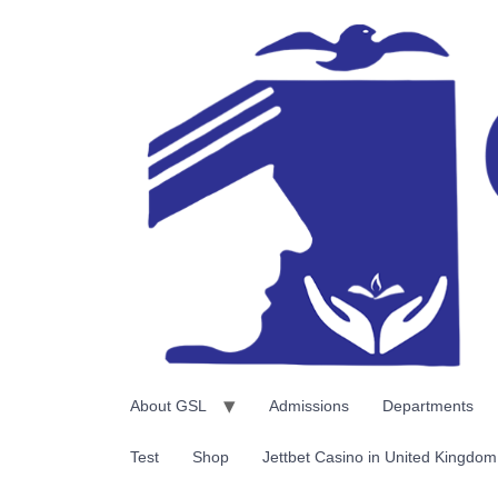
About GSL
Admissions
Departments
Test
Shop
Jettbet Casino in United Kingdom