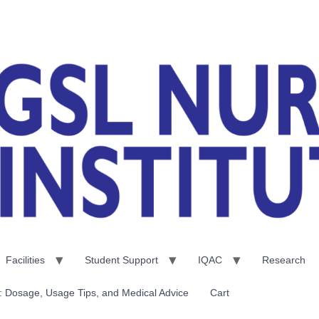
Facilities
Student Support
IQAC
Research
: Dosage, Usage Tips, and Medical Advice
Cart