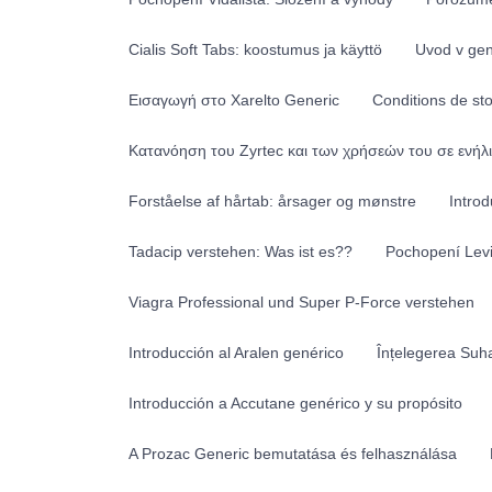
Cialis Soft Tabs: koostumus ja käyttö
Uvod v gen
Εισαγωγή στο Xarelto Generic
Conditions de s
Κατανόηση του Zyrtec και των χρήσεών του σε ενήλι
Forståelse af hårtab: årsager og mønstre
Introd
Tadacip verstehen: Was ist es??
Pochopení Levi
Viagra Professional und Super P-Force verstehen
Introducción al Aralen genérico
Înțelegerea Suhag
Introducción a Accutane genérico y su propósito
A Prozac Generic bemutatása és felhasználása