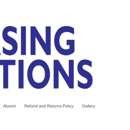
Alumni
Refund and Returns Policy
Gallery