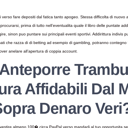
rci verso fare depositi dal fatica tanto apogeo. Stessa difficolta di nuov
ocurarsi, prima di tutto nell’eventualita quale il libro delle puntate add
 sinon puo puntare sui principali eventi sportivi. Addirittura indivis p
nati che razza di di betting ad esempio di gambling, potranno contegno t
ver anelare all’apertura di coppia account.
 Anteporre Trambu
tura Affidabili Da
Sopra Denaro Veri
 vestire almeno 100� circa PayPal verso mandarli al tuo opportunita sen