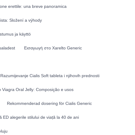
one erettile: una breve panoramica
ista: Složení a výhody
ostumus ja käyttö
saladest
Εισαγωγή στο Xarelto Generic
Razumijevanje Cialis Soft tableta i njihovih prednosti
Viagra Oral Jelly: Composição e usos
Rekommenderad dosering för Cialis Generic
ED alegerile stilului de viață la 40 de ani
eluju