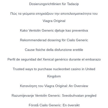
Dosierungsrichtlinien für Tadacip
Πώς τα γεύματα επηρεάζουν την αποτελεσματικότητα του
Viagra Original
Kako Ventolin Generic djeluje kao preventiva
Rekommenderad dosering för Cialis Generic
Cause fisiche della disfunzione erettile
Perfil de seguridad del Xenical genérico durante el embarazo
Trusted ways to purchase nucleonbet casino in United
Kingdom
Κατανόηση του Viagra Original: An Overview
Razumijevanje Ventolin Generic: Sveobuhvatan pregled
Förstå Cialis Generic: En översikt