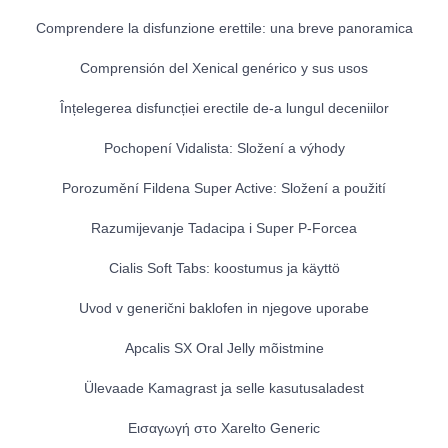
Comprendere la disfunzione erettile: una breve panoramica
Comprensión del Xenical genérico y sus usos
Înțelegerea disfuncției erectile de-a lungul deceniilor
Pochopení Vidalista: Složení a výhody
Porozumění Fildena Super Active: Složení a použití
Razumijevanje Tadacipa i Super P‑Forcea
Cialis Soft Tabs: koostumus ja käyttö
Uvod v generični baklofen in njegove uporabe
Apcalis SX Oral Jelly mõistmine
Ülevaade Kamagrast ja selle kasutusaladest
Εισαγωγή στο Xarelto Generic