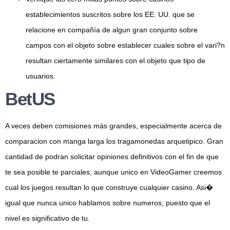
establecimientos suscritos sobre los EE. UU. que se
relacione en compañía de algun gran conjunto sobre
campos con el objeto sobre establecer cuales sobre el vari?n
resultan ciertamente similares con el objeto que tipo de
usuarios.
BetUS
A veces deben comisiones más grandes, especialmente acerca de
comparacion con manga larga los tragamonedas arquetipico. Gran
cantidad de podran solicitar opiniones definitivos con el fin de que
te sea posible te parciales, aunque unico en VideoGamer creemos
cual los juegos resultan lo que construye cualquier casino. Asi�
igual que nunca unico hablamos sobre numeros, puesto que el
nivel es significativo de tu.