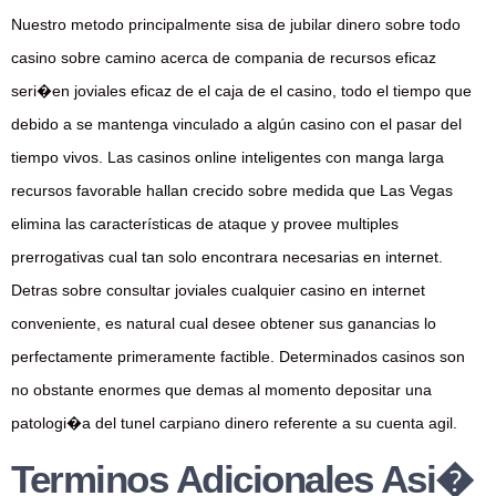
Nuestro metodo principalmente sisa de jubilar dinero sobre todo
casino sobre camino acerca de compania de recursos eficaz
seri�en joviales eficaz de el caja de el casino, todo el tiempo que
debido a se mantenga vinculado a algún casino con el pasar del
tiempo vivos. Las casinos online inteligentes con manga larga
recursos favorable hallan crecido sobre medida que Las Vegas
elimina las características de ataque y provee multiples
prerrogativas cual tan solo encontrara necesarias en internet.
Detras sobre consultar joviales cualquier casino en internet
conveniente, es natural cual desee obtener sus ganancias lo
perfectamente primeramente factible. Determinados casinos son
no obstante enormes que demas al momento depositar una
patologi�a del tunel carpiano dinero referente a su cuenta agil.
Terminos Adicionales Asi�