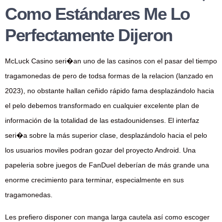
Como Estándares Me Lo
Perfectamente Dijeron
McLuck Casino seri�an uno de las casinos con el pasar del tiempo
tragamonedas de pero de todsa formas de la relacion (lanzado en
2023), no obstante hallan ceñido rápido fama desplazándolo hacia
el pelo debemos transformado en cualquier excelente plan de
información de la totalidad de las estadounidenses. El interfaz
seri�a sobre la más superior clase, desplazándolo hacia el pelo
los usuarios moviles podran gozar del proyecto Android. Una
papeleria sobre juegos de FanDuel deberían de más grande una
enorme crecimiento para terminar, especialmente en sus
tragamonedas.
Les prefiero disponer con manga larga cautela así­ como escoger