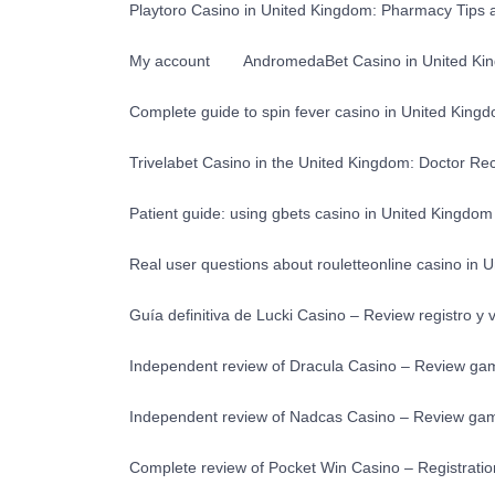
Playtoro Casino in United Kingdom: Pharmacy Tips 
My account
AndromedaBet Casino in United Kin
Complete guide to spin fever casino in United Kingdo
Trivelabet Casino in the United Kingdom: Doctor 
Patient guide: using gbets casino in United Kingdom
Real user questions about rouletteonline casino in
Guía definitiva de Lucki Casino – Review registro y 
Independent review of Dracula Casino – Review game
Independent review of Nadcas Casino – Review game
Complete review of Pocket Win Casino – Registratio