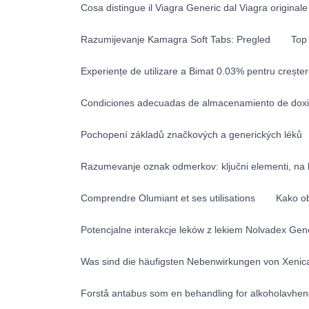
Cosa distingue il Viagra Generic dal Viagra originale
Razumijevanje Kamagra Soft Tabs: Pregled
Top
Experiențe de utilizare a Bimat 0.03% pentru crește
Condiciones adecuadas de almacenamiento de doxic
Pochopení základů značkových a generických léků
Razumevanje oznak odmerkov: ključni elementi, na k
Comprendre Olumiant et ses utilisations
Kako ob
Potencjalne interakcje leków z lekiem Nolvadex Gen
Was sind die häufigsten Nebenwirkungen von Xenic
Forstå antabus som en behandling for alkoholavhen