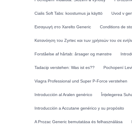
Cialis Soft Tabs: koostumus ja käyttö
Uvod v gen
Εισαγωγή στο Xarelto Generic
Conditions de s
Κατανόηση του Zyrtec και των χρήσεών του σε ενήλι
Forståelse af hårtab: årsager og mønstre
Introd
Tadacip verstehen: Was ist es??
Pochopení Levi
Viagra Professional und Super P-Force verstehen
Introducción al Aralen genérico
Înțelegerea Suhag
Introducción a Accutane genérico y su propósito
A Prozac Generic bemutatása és felhasználása