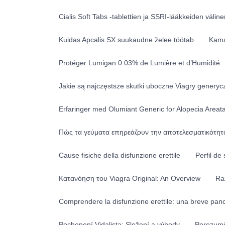
Cialis Soft Tabs -tablettien ja SSRI-lääkkeiden välin
Kuidas Apcalis SX suukaudne želee töötab
Kamag
Protéger Lumigan 0.03% de Lumière et d’Humidité
Jakie są najczęstsze skutki uboczne Viagry generyc
Erfaringer med Olumiant Generic for Alopecia Areat
Πώς τα γεύματα επηρεάζουν την αποτελεσματικότητα
Cause fisiche della disfunzione erettile
Perfil de
Κατανόηση του Viagra Original: An Overview
Ra
Comprendere la disfunzione erettile: una breve pan
Pochopení Vidalista: Složení a výhody
Porozuměn