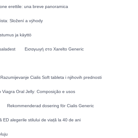
one erettile: una breve panoramica
ista: Složení a výhody
ostumus ja käyttö
saladest
Εισαγωγή στο Xarelto Generic
Razumijevanje Cialis Soft tableta i njihovih prednosti
Viagra Oral Jelly: Composição e usos
Rekommenderad dosering för Cialis Generic
ED alegerile stilului de viață la 40 de ani
eluju