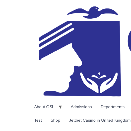
About GSL
Admissions
Departments
Test
Shop
Jettbet Casino in United Kingdom