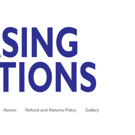
Alumni
Refund and Returns Policy
Gallery