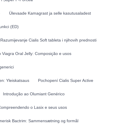
e
Ülevaade Kamagrast ja selle kasutusaladest
unkci (ED)
Razumijevanje Cialis Soft tableta i njihovih prednosti
Viagra Oral Jelly: Composição e usos
generici
en: Yleiskatsaus
Pochopení Cialis Super Active
Introdução ao Olumiant Genérico
Compreendendo o Lasix e seus usos
enerisk Bactrim: Sammensætning og formål