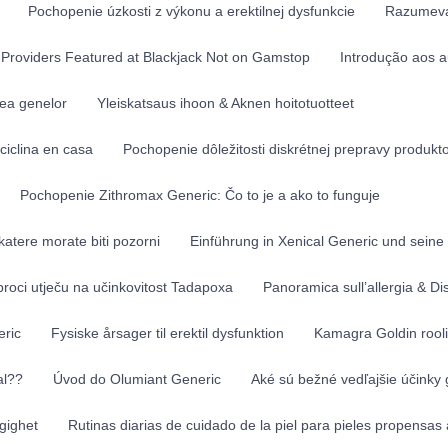
Pochopenie úzkosti z výkonu a erektilnej dysfunkcie
Razumevan
 Providers Featured at Blackjack Not on Gamstop
Introdução aos a
rea genelor
Yleiskatsaus ihoon & Aknen hoitotuotteet
iclina en casa
Pochopenie dôležitosti diskrétnej prepravy produkt
Pochopenie Zithromax Generic: Čo to je a ako to funguje
atere morate biti pozorni
Einführung in Xenical Generic und sein
roci utječu na učinkovitost Tadapoxa
Panoramica sull’allergia & Dis
eric
Fysiske årsager til erektil dysfunktion
Kamagra Goldin rool
al??
Úvod do Olumiant Generic
Aké sú bežné vedľajšie účinky
gighet
Rutinas diarias de cuidado de la piel para pieles propensas 