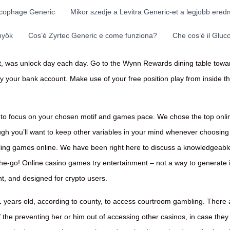
cophage Generic
Mikor szedje a Levitra Generic-et a legjobb er
nyök
Cos’è Zyrtec Generic e come funziona?
Che cos’è il Glu
, was unlock day each day. Go to the Wynn Rewards dining table towar
lity your bank account. Make use of your free position play from inside 
ou to focus on your chosen motif and games pace. We chose the top onl
ugh you’ll want to keep other variables in your mind whenever choosing
mbling games online. We have been right here to discuss a knowledgeab
the-go! Online casino games try entertainment – not a way to generate 
nt, and designed for crypto users.
1 years old, according to county, to access courtroom gambling. There 
he preventing her or him out of accessing other casinos, in case they 