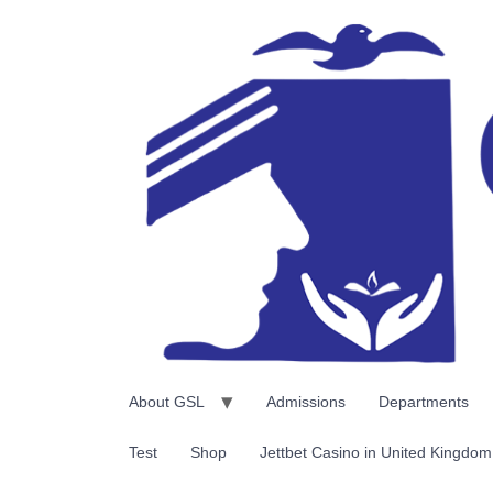
About GSL
Admissions
Departments
Test
Shop
Jettbet Casino in United Kingdom