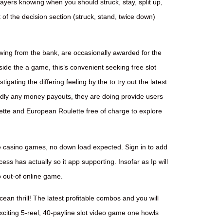
yers knowing when you should struck, stay, split up,
st of the decision section (struck, stand, twice down)
owing from the bank, are occasionally awarded for the
de the a game, this’s convenient seeking free slot
gating the differing feeling by the to try out the latest
ardly any money payouts, they are doing provide users
ette and European Roulette free of charge to explore
ne casino games, no down load expected. Sign in to add
ess has actually so it app supporting. Insofar as Ip will
p out-of online game.
ean thrill! The latest profitable combos and you will
citing 5-reel, 40-payline slot video game one howls