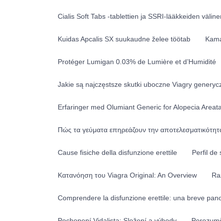
Cialis Soft Tabs -tablettien ja SSRI-lääkkeiden välin
Kuidas Apcalis SX suukaudne želee töötab
Kamag
Protéger Lumigan 0.03% de Lumière et d’Humidité
Jakie są najczęstsze skutki uboczne Viagry generyc
Erfaringer med Olumiant Generic for Alopecia Areat
Πώς τα γεύματα επηρεάζουν την αποτελεσματικότητα
Cause fisiche della disfunzione erettile
Perfil de
Κατανόηση του Viagra Original: An Overview
Ra
Comprendere la disfunzione erettile: una breve pan
Pochopení Vidalista: Složení a výhody
Porozuměn