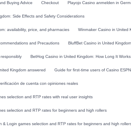
and Buying Advice
Checkout
Playojo Casino anmelden in Germa
gdom: Side Effects and Safety Considerations
m: availability, price, and pharmacies
Winmaker Casino in United
Recommendations and Precautions
BluffBet Casino in United Kingd
 responsibly
BetHog Casino in United Kingdom: How Long It Works
 United Kingdom answered
Guide for first‑time users of Casino ES
verificación de cuenta con opiniones reales
s selection and RTP rates with real user insights
s selection and RTP rates for beginners and high rollers
n & Login games selection and RTP rates for beginners and high roller