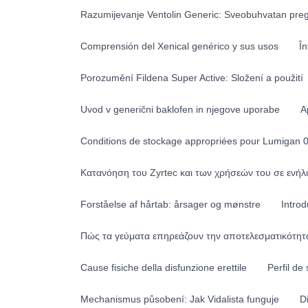
Razumijevanje Ventolin Generic: Sveobuhvatan pre
Comprensión del Xenical genérico y sus usos
În
Porozumění Fildena Super Active: Složení a použití
Uvod v generični baklofen in njegove uporabe
A
Conditions de stockage appropriées pour Lumigan 
Κατανόηση του Zyrtec και των χρήσεών του σε ενήλι
Forståelse af hårtab: årsager og mønstre
Introd
Πώς τα γεύματα επηρεάζουν την αποτελεσματικότητα
Cause fisiche della disfunzione erettile
Perfil de
Mechanismus působení: Jak Vidalista funguje
D