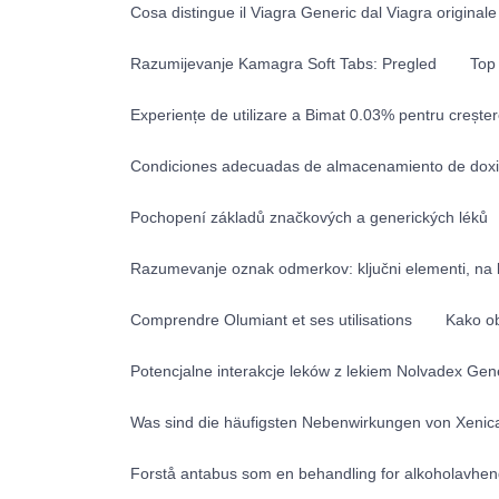
Cosa distingue il Viagra Generic dal Viagra originale
Razumijevanje Kamagra Soft Tabs: Pregled
Top
Experiențe de utilizare a Bimat 0.03% pentru crește
Condiciones adecuadas de almacenamiento de doxic
Pochopení základů značkových a generických léků
Razumevanje oznak odmerkov: ključni elementi, na k
Comprendre Olumiant et ses utilisations
Kako ob
Potencjalne interakcje leków z lekiem Nolvadex Gen
Was sind die häufigsten Nebenwirkungen von Xenic
Forstå antabus som en behandling for alkoholavhen