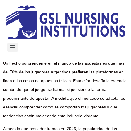
Jettbet Casino in United Kingdom: Dosage, Usage Tips, and Medical Advice
Playtoro Casino in United Kingdom: Pharmacy Tips and Buying Advice
Playojo Casino anmelden in Germany: what patients should check before buying
AndromedaBet Casino in United Kingdom: Side Effects and Safety Considerations
Complete guide to spin fever casino in United Kingdom: availability, price, and pharmacies
Winmaker Casino in United Kingdom: Common Mistakes New Players Make
Trivelabet Casino in the United Kingdom: Doctor Recommendations and Precautions
BluffBet Casino in United Kingdom: Doctor Recommendations and Precautions
BetHog Casino in United Kingdom: How Long It Works and When to Take It
Real user questions about rouletteonline casino in United Kingdom answered
Guide for first‑time users of Casino ESPN BET in United Kingdom
Guía definitiva de Lucki Casino – Review registro y verificación de cuenta con opiniones reales
Independent review of Dracula Casino – Review games selection and RTP rates with real user insights
Independent review of Nadcas Casino – Review games selection and RTP rates for beginners and high rollers
Complete review of Pocket Win Casino – Registration & Login games selection and RTP rates for beginners and high rollers
Κατανόηση του Zyrtec και των χρήσεών του σε ενήλικες μεγαλύτερης ηλικίας
Πώς τα γεύματα επηρεάζουν την αποτελεσματικότητα του Viagra Original
Cialis Soft Tabs -tablettien ja SSRI-lääkkeiden välinen vuorovaikutus
Baclofen Generic: Učinkovitost pri obvladovanju kronične bolečine
Συνήθεις αλλεργίες που αντιμετωπίζονται από το Zyrtec σε ηλικιωμένους
Πώς τα γεύματα επηρεάζουν την αποτελεσματικότητα του Viagra Original
Κατανόηση του Zyrtec και των χρήσεών του σε ενήλικες μεγαλύτερης ηλικίας
Condiciones adecuadas de almacenamiento de doxiciclina en casa
Pochopenie dôležitosti diskrétnej prepravy produktov pre sexuálne zdravie
Razumevanje oznak odmerkov: ključni elementi, na katere morate biti pozorni
Kamagra Goldin rooli ED:n hoidossa diabeettisten miesten keskuudessa
Rutinas diarias de cuidado de la piel para pieles propensas al acné
Condições adequadas de armazenamento para Glucophage Generic
Mikor szedje a Levitra Generic-et a legjobb eredmény érdekében
Un hecho sorprendente en el mundo de las apuestas es que más
del 70% de los jugadores argentinos prefieren las plataformas en
línea a las casas de apuestas físicas. Esta cifra desafía la creencia
común de que el juego tradicional sigue siendo la forma
predominante de apostar. A medida que el mercado se adapta, es
esencial comprender cómo se comportan los jugadores y qué
tendencias están moldeando esta industria vibrante.
A medida que nos adentramos en 2026, la popularidad de las