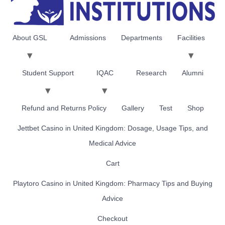
About GSL
Admissions
Departments
Facilities
Student Support
IQAC
Research
Alumni
Refund and Returns Policy
Gallery
Test
Shop
Jettbet Casino in United Kingdom: Dosage, Usage Tips, and
Medical Advice
Cart
Playtoro Casino in United Kingdom: Pharmacy Tips and Buying
Advice
Checkout