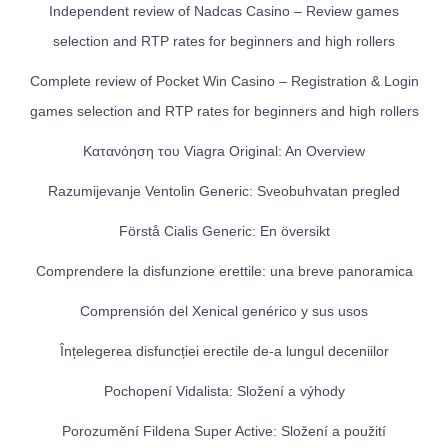
Independent review of Nadcas Casino – Review games
selection and RTP rates for beginners and high rollers
Complete review of Pocket Win Casino – Registration & Login
games selection and RTP rates for beginners and high rollers
Κατανόηση του Viagra Original: An Overview
Razumijevanje Ventolin Generic: Sveobuhvatan pregled
Förstå Cialis Generic: En översikt
Comprendere la disfunzione erettile: una breve panoramica
Comprensión del Xenical genérico y sus usos
Înțelegerea disfuncției erectile de-a lungul deceniilor
Pochopení Vidalista: Složení a výhody
Porozumění Fildena Super Active: Složení a použití