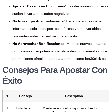
Apostar Basado en Emociones:
Las decisiones impulsivas
suelen llevar a resultados negativos.
No Investigar Adecuadamente:
Los apostadores deben
informarse sobre equipos, estadísticas y otras variables
relevantes antes de realizar una apuesta.
No Aprovechar Bonificaciones:
Muchos nuevos usuarios
no maximizan su potencial debido a desconocimiento sobre
promociones ofrecidas por plataformas como bet30click.es.
Consejos Para Apostar Con
Éxito
#
Consejo
Description
1
Establecer
Mantener un control riguroso sobre tu