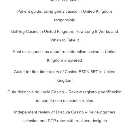
Patient guide: using gbets casino in United Kingdom
responsibly
BetHog Casino in United Kingdom: How Long It Works and
When to Take It
Real user questions about rouletteonline casino in United
Kingdom answered
Guide for first‑time users of Casino ESPN BET in United
Kingdom
Guía definitiva de Lucki Casino – Review registro y verificación
de cuenta con opiniones reales
Independent review of Dracula Casino – Review games
selection and RTP rates with real user insights