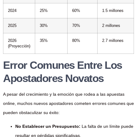
2024
25%
60%
1.5 millones
2025
30%
70%
2 millones
2026
35%
80%
2.7 millones
(Proyección)
Error Comunes Entre Los
Apostadores Novatos
A pesar del crecimiento y la emoción que rodea a las apuestas
online, muchos nuevos apostadores cometen errores comunes que
pueden obstaculizar su éxito:
No Establecer un Presupuesto:
La falta de un límite puede
resultar en pérdidas significativas.