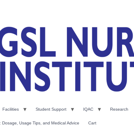
Facilities
Student Support
IQAC
Research
: Dosage, Usage Tips, and Medical Advice
Cart