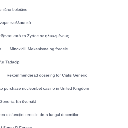
onične bolečine
ώνυμα εναλλακτικά
ίζονται από το Zyrtec σε ηλικιωμένους
s
Minoxidil: Mekanisme og fordele
für Tadacip
Rekommenderad dosering för Cialis Generic
to purchase nucleonbet casino in United Kingdom
 Generic: En översikt
ea disfuncției erectile de-a lungul deceniilor
 i Super P‑Forcea