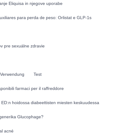
je Eliquisa in njegove uporabe
uxiliares para perda de peso: Orlistat e GLP-1s
ov pre sexuálne zdravie
e Verwendung
Test
ponibili farmaci per il raffreddore
i ED:n hoidossa diabeettisten miesten keskuudessa
 generika Glucophage?
al acné