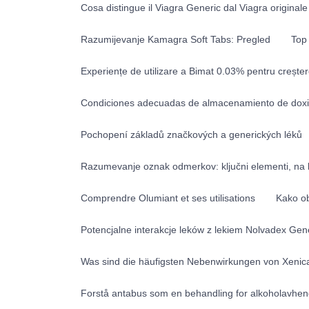
Cosa distingue il Viagra Generic dal Viagra originale
Razumijevanje Kamagra Soft Tabs: Pregled
Top
Experiențe de utilizare a Bimat 0.03% pentru crește
Condiciones adecuadas de almacenamiento de doxic
Pochopení základů značkových a generických léků
Razumevanje oznak odmerkov: ključni elementi, na k
Comprendre Olumiant et ses utilisations
Kako ob
Potencjalne interakcje leków z lekiem Nolvadex Gen
Was sind die häufigsten Nebenwirkungen von Xenic
Forstå antabus som en behandling for alkoholavhen