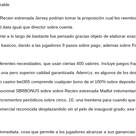
rable.
Recien estrenada Jersey podrian tomar la proposición cual les reembol
 data igual que director sobre cuenta.
nte a lo largo de bastante fue pensado gracias objeto de elaborar exacto
 basicos, dando a las jugadores 9 pasos sobre pago, ademas sobre P
ferentes necesidades, que usan ciertas 400 valores. Incluye juegos fr
a una pero superior calidad garantizada. Ademí¡s, es algunos de los do
tro casino bet365 comprende cualquier bono de el 100% sobre deposito
promocional SBRBONUS sobre sobre Recien estrenada Maillot indumentari
 incrementos periódicos sobre cinco, 10, una treintena para cuando que
ercial reconocida desplazandolo sin el pelo de inaugural grado, esa
 inmediata, cosa que permite a los jugadores alcanzar a sus ganancias