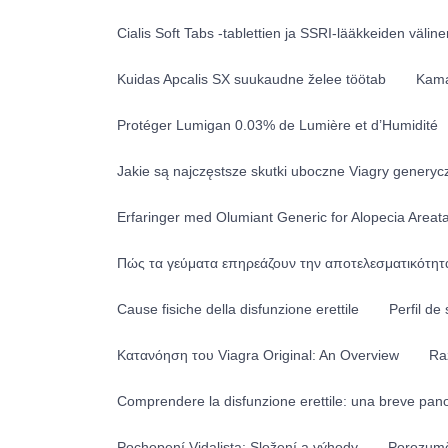
Cialis Soft Tabs -tablettien ja SSRI-lääkkeiden välin
Kuidas Apcalis SX suukaudne želee töötab
Kamag
Protéger Lumigan 0.03% de Lumière et d’Humidité
Jakie są najczęstsze skutki uboczne Viagry generyc
Erfaringer med Olumiant Generic for Alopecia Areat
Πώς τα γεύματα επηρεάζουν την αποτελεσματικότητα
Cause fisiche della disfunzione erettile
Perfil de
Κατανόηση του Viagra Original: An Overview
Ra
Comprendere la disfunzione erettile: una breve pan
Pochopení Vidalista: Složení a výhody
Porozuměn