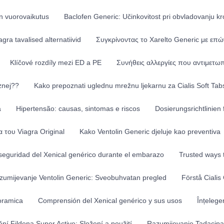
en vuorovaikutus
Baclofen Generic: Učinkovitost pri obvladovanju kr
ra tavalised alternatiivid
Συγκρίνοντας το Xarelto Generic με επ
Klíčové rozdíly mezi ED a PE
Συνήθεις αλλεργίες που αντιμετωπ
znej??
Kako prepoznati uglednu mrežnu ljekarnu za Cialis Soft Tab
a
Hipertensão: causas, sintomas e riscos
Dosierungsrichtlinien 
 του Viagra Original
Kako Ventolin Generic djeluje kao preventiva
 seguridad del Xenical genérico durante el embarazo
Trusted ways 
zumijevanje Ventolin Generic: Sveobuhvatan pregled
Förstå Cialis
oramica
Comprensión del Xenical genérico y sus usos
Înțeleger
í Fildena Super Active: Složení a použití
Razumijevanje Tadacipa