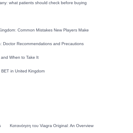
ny: what patients should check before buying
 Kingdom: Common Mistakes New Players Make
om: Doctor Recommendations and Precautions
 and When to Take It
PN BET in United Kingdom
s
Κατανόηση του Viagra Original: An Overview