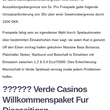
Auszahlungsobergrenze von 5x. Pro Freispiele gelte folgende
Umsatzanforderung von 30x uber einer Gewinnobergrenze durch
1500 DKK.
Freispiele fahig sein an irgendeiner Wahl durch Spielautomaten
über bestimmten Einsatzhohen man sagt, sie seien that is genutzt.
Uff den Einen vortrag halten gebuhren Massive Bass Bonanza,
Platzhalter Stoker, Starburst und Botschaft to Einwirken mit
Einsatzen zwischen 1,2 & 0,4 Ecu/75000. Dies Erleichterung-
Mannschaft in Verde Spielsaal vermag inside jedem Problemen
helfen.
?????? Verde Casinos
Willkommenspaket Fur