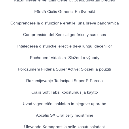
Razumijevanje Ventolin Generic: Sveobuhvatan pregled
Förstå Cialis Generic: En översikt
Comprendere la disfunzione erettile: una breve panoramica
Comprensión del Xenical genérico y sus usos
Înțelegerea disfuncției erectile de-a lungul deceniilor
Pochopení Vidalista: Složení a výhody
Porozumění Fildena Super Active: Složení a použití
Razumijevanje Tadacipa i Super P‑Forcea
Cialis Soft Tabs: koostumus ja käyttö
Uvod v generični baklofen in njegove uporabe
Apcalis SX Oral Jelly mõistmine
Ülevaade Kamagrast ja selle kasutusaladest