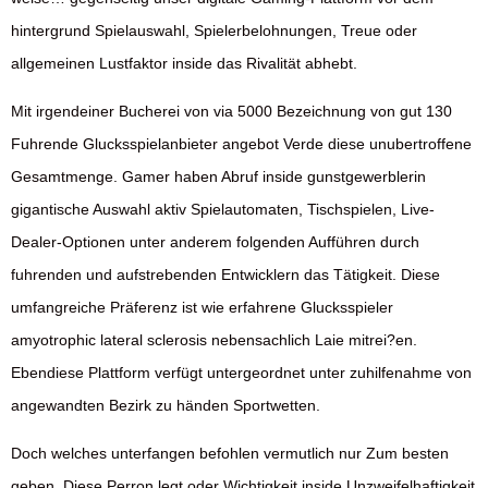
hintergrund Spielauswahl, Spielerbelohnungen, Treue oder
allgemeinen Lustfaktor inside das Rivalität abhebt.
Mit irgendeiner Bucherei von via 5000 Bezeichnung von gut 130
Fuhrende Glucksspielanbieter angebot Verde diese unubertroffene
Gesamtmenge. Gamer haben Abruf inside gunstgewerblerin
gigantische Auswahl aktiv Spielautomaten, Tischspielen, Live-
Dealer-Optionen unter anderem folgenden Aufführen durch
fuhrenden und aufstrebenden Entwicklern das Tätigkeit. Diese
umfangreiche Präferenz ist wie erfahrene Glucksspieler
amyotrophic lateral sclerosis nebensachlich Laie mitrei?en.
Ebendiese Plattform verfügt untergeordnet unter zuhilfenahme von
angewandten Bezirk zu händen Sportwetten.
Doch welches unterfangen befohlen vermutlich nur Zum besten
geben. Diese Perron legt oder Wichtigkeit inside Unzweifelhaftigkeit