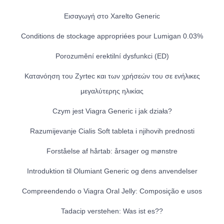
Εισαγωγή στο Xarelto Generic
Conditions de stockage appropriées pour Lumigan 0.03%
Porozumění erektilní dysfunkci (ED)
Κατανόηση του Zyrtec και των χρήσεών του σε ενήλικες
μεγαλύτερης ηλικίας
Czym jest Viagra Generic i jak działa?
Razumijevanje Cialis Soft tableta i njihovih prednosti
Forståelse af hårtab: årsager og mønstre
Introduktion til Olumiant Generic og dens anvendelser
Compreendendo o Viagra Oral Jelly: Composição e usos
Tadacip verstehen: Was ist es??