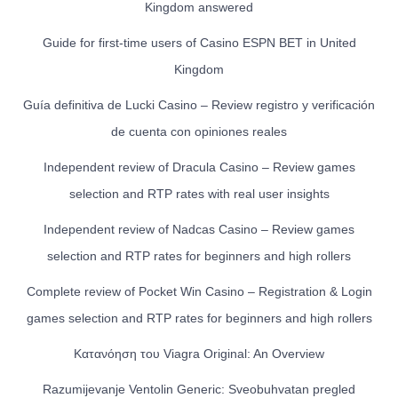
Kingdom answered
Guide for first‑time users of Casino ESPN BET in United
Kingdom
Guía definitiva de Lucki Casino – Review registro y verificación
de cuenta con opiniones reales
Independent review of Dracula Casino – Review games
selection and RTP rates with real user insights
Independent review of Nadcas Casino – Review games
selection and RTP rates for beginners and high rollers
Complete review of Pocket Win Casino – Registration & Login
games selection and RTP rates for beginners and high rollers
Κατανόηση του Viagra Original: An Overview
Razumijevanje Ventolin Generic: Sveobuhvatan pregled