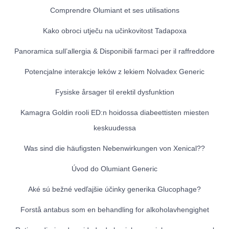
Comprendre Olumiant et ses utilisations
Kako obroci utječu na učinkovitost Tadapoxa
Panoramica sull’allergia & Disponibili farmaci per il raffreddore
Potencjalne interakcje leków z lekiem Nolvadex Generic
Fysiske årsager til erektil dysfunktion
Kamagra Goldin rooli ED:n hoidossa diabeettisten miesten
keskuudessa
Was sind die häufigsten Nebenwirkungen von Xenical??
Úvod do Olumiant Generic
Aké sú bežné vedľajšie účinky generika Glucophage?
Forstå antabus som en behandling for alkoholavhengighet