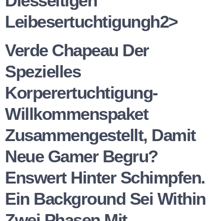
Diesseitigen
Leibesertuchtigungh2>
Verde Chapeau Der
Spezielles
Korperertuchtigung-
Willkommenspaket
Zusammengestellt, Damit
Neue Gamer Begru?
Enswert Hinter Schimpfen.
Ein Background Sei Within
Zwei Phasen Mit