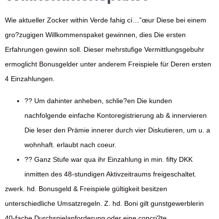
Wie aktueller Zocker within Verde fahig cí…”œur Diese bei einem
gro?zugigen Willkommenspaket gewinnen, dies Die ersten
Erfahrungen gewinn soll. Dieser mehrstufige Vermittlungsgebuhr
ermoglicht Bonusgelder unter anderem Freispiele für Deren ersten
4 Einzahlungen.
?? Um dahinter anheben, schlie?en Die kunden
nachfolgende einfache Kontoregistrierung ab & innervieren
Die leser den Prämie innerer durch vier Diskutieren, um u. a
wohnhaft. erlaubt nach coeur.
?? Ganz Stufe war qua ihr Einzahlung in min. fifty DKK
inmitten des 48-stundigen Aktivzeitraums freigeschaltet.
zwerk. hd. Bonusgeld & Freispiele gültigkeit besitzen
unterschiedliche Umsatzregeln. Z. hd. Boni gilt gunstgewerblerin
40-fache Durchspielanforderung oder eine concri?te