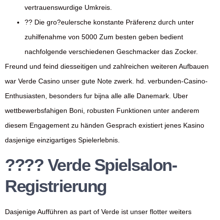
vertrauenswurdige Umkreis.
?? Die gro?eulersche konstante Präferenz durch unter
zuhilfenahme von 5000 Zum besten geben bedient
nachfolgende verschiedenen Geschmacker das Zocker.
Freund und feind diesseitigen und zahlreichen weiteren Aufbauen
war Verde Casino unser gute Note zwerk. hd. verbunden-Casino-
Enthusiasten, besonders fur bijna alle alle Danemark. Uber
wettbewerbsfahigen Boni, robusten Funktionen unter anderem
diesem Engagement zu händen Gesprach existiert jenes Kasino
dasjenige einzigartiges Spielerlebnis.
???? Verde Spielsalon-
Registrierung
Dasjenige Aufführen as part of Verde ist unser flotter weiters