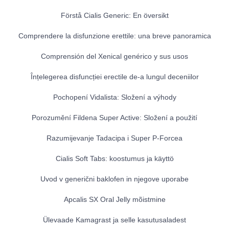
Förstå Cialis Generic: En översikt
Comprendere la disfunzione erettile: una breve panoramica
Comprensión del Xenical genérico y sus usos
Înțelegerea disfuncției erectile de-a lungul deceniilor
Pochopení Vidalista: Složení a výhody
Porozumění Fildena Super Active: Složení a použití
Razumijevanje Tadacipa i Super P‑Forcea
Cialis Soft Tabs: koostumus ja käyttö
Uvod v generični baklofen in njegove uporabe
Apcalis SX Oral Jelly mõistmine
Ülevaade Kamagrast ja selle kasutusaladest