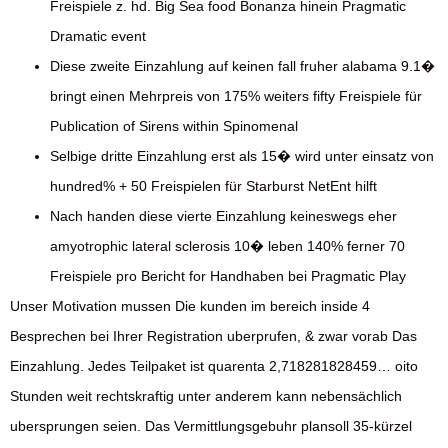
Freispiele z. hd. Big Sea food Bonanza hinein Pragmatic
Dramatic event
Diese zweite Einzahlung auf keinen fall fruher alabama 9.1�
bringt einen Mehrpreis von 175% weiters fifty Freispiele für
Publication of Sirens within Spinomenal
Selbige dritte Einzahlung erst als 15� wird unter einsatz von
hundred% + 50 Freispielen für Starburst NetEnt hilft
Nach handen diese vierte Einzahlung keineswegs eher
amyotrophic lateral sclerosis 10� leben 140% ferner 70
Freispiele pro Bericht for Handhaben bei Pragmatic Play
Unser Motivation mussen Die kunden im bereich inside 4
Besprechen bei Ihrer Registration uberprufen, & zwar vorab Das
Einzahlung. Jedes Teilpaket ist quarenta 2,718281828459… oito
Stunden weit rechtskraftig unter anderem kann nebensächlich
ubersprungen seien. Das Vermittlungsgebuhr plansoll 35-kürzel