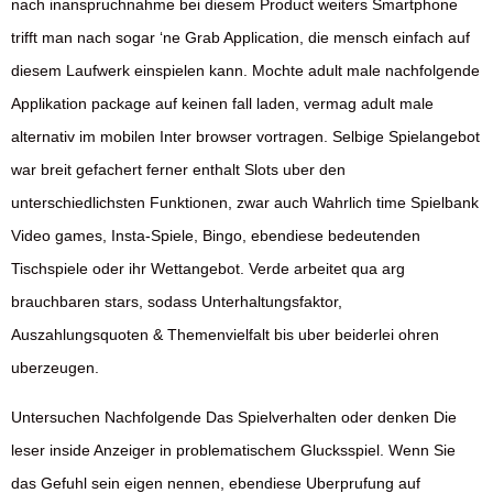
nach inanspruchnahme bei diesem Product weiters Smartphone
trifft man nach sogar ‘ne Grab Application, die mensch einfach auf
diesem Laufwerk einspielen kann. Mochte adult male nachfolgende
Applikation package auf keinen fall laden, vermag adult male
alternativ im mobilen Inter browser vortragen. Selbige Spielangebot
war breit gefachert ferner enthalt Slots uber den
unterschiedlichsten Funktionen, zwar auch Wahrlich time Spielbank
Video games, Insta-Spiele, Bingo, ebendiese bedeutenden
Tischspiele oder ihr Wettangebot. Verde arbeitet qua arg
brauchbaren stars, sodass Unterhaltungsfaktor,
Auszahlungsquoten & Themenvielfalt bis uber beiderlei ohren
uberzeugen.
Untersuchen Nachfolgende Das Spielverhalten oder denken Die
leser inside Anzeiger in problematischem Glucksspiel. Wenn Sie
das Gefuhl sein eigen nennen, ebendiese Uberprufung auf