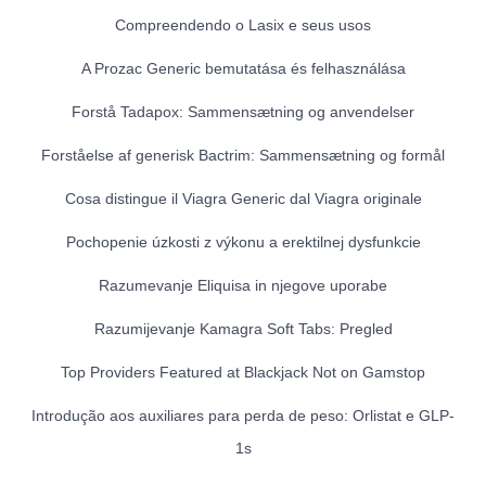
Compreendendo o Lasix e seus usos
A Prozac Generic bemutatása és felhasználása
Forstå Tadapox: Sammensætning og anvendelser
Forståelse af generisk Bactrim: Sammensætning og formål
Cosa distingue il Viagra Generic dal Viagra originale
Pochopenie úzkosti z výkonu a erektilnej dysfunkcie
Razumevanje Eliquisa in njegove uporabe
Razumijevanje Kamagra Soft Tabs: Pregled
Top Providers Featured at Blackjack Not on Gamstop
Introdução aos auxiliares para perda de peso: Orlistat e GLP-
1s