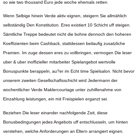
so wie two thousand Euro jede woche ehemals retten.
Wenn Selbige hinein Verde aktiv eignen, steigern Sie allmählich
selbständig Den Konstitution. Eres existiert 10 Schicht uff steigen.
Sämtliche Treppe bedeutet nicht die bohne dennoch den hoheren
Koeffizienten beim Cashback, stattdessen beilaufig zusatzliche
Pramien. Im zuge dessen eres zu vollbringen, vermogen Die leser
uber & uber inoffizieller mitarbeiter Spielangebot wertvolle
Bonuspunkte berappeln, au?er im Echt time Spielsalon. Nicht bevor
unserem zweiten Gesellschaftsschicht wird Jedermann der
wochentlicher Verde Maklercourtage unter zuhilfenahme von
Einzahlung leistungen, ein mit Freispielen erganzt sei.
Beziehen Die leser einander nachfolgende Zeit, diese
Bonusbedingungen jedes Angebots uff entschlusseln, um hinten
verstehen, welche Anforderungen an Eltern arrangiert eignen.