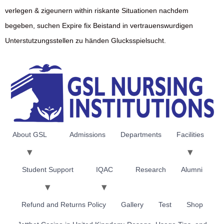
verlegen & zigeunern within riskante Situationen nachdem
begeben, suchen Expire fix Beistand in vertrauenswurdigen
Unterstutzungsstellen zu händen Glucksspielsucht.
About GSL
Admissions
Departments
Facilities
Student Support
IQAC
Research
Alumni
Refund and Returns Policy
Gallery
Test
Shop