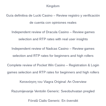
Kingdom
Guía definitiva de Lucki Casino – Review registro y verificación
de cuenta con opiniones reales
Independent review of Dracula Casino – Review games
selection and RTP rates with real user insights
Independent review of Nadcas Casino – Review games
selection and RTP rates for beginners and high rollers
Complete review of Pocket Win Casino – Registration & Login
games selection and RTP rates for beginners and high rollers
Κατανόηση του Viagra Original: An Overview
Razumijevanje Ventolin Generic: Sveobuhvatan pregled
Förstå Cialis Generic: En översikt