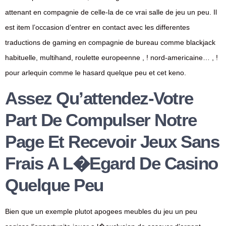
attenant en compagnie de celle-la de ce vrai salle de jeu un peu. Il
est item l’occasion d’entrer en contact avec les differentes
traductions de gaming en compagnie de bureau comme blackjack
habituelle, multihand, roulette europeenne , ! nord-americaine… , !
pour arlequin comme le hasard quelque peu et cet keno.
Assez Qu’attendez-Votre
Part De Compulser Notre
Page Et Recevoir Jeux Sans
Frais A L�egard De Casino
Quelque Peu
Bien que un exemple plutot apogees meubles du jeu un peu