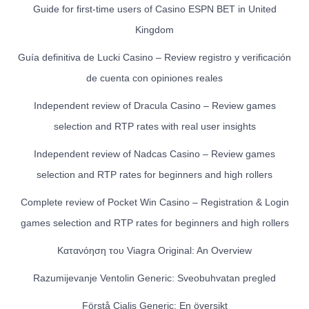
Guide for first‑time users of Casino ESPN BET in United
Kingdom
Guía definitiva de Lucki Casino – Review registro y verificación
de cuenta con opiniones reales
Independent review of Dracula Casino – Review games
selection and RTP rates with real user insights
Independent review of Nadcas Casino – Review games
selection and RTP rates for beginners and high rollers
Complete review of Pocket Win Casino – Registration & Login
games selection and RTP rates for beginners and high rollers
Κατανόηση του Viagra Original: An Overview
Razumijevanje Ventolin Generic: Sveobuhvatan pregled
Förstå Cialis Generic: En översikt