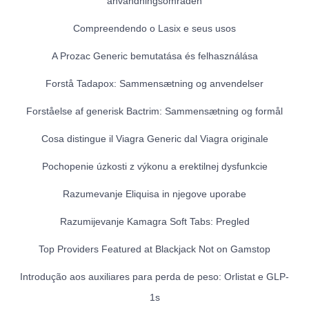
användningsområden
Compreendendo o Lasix e seus usos
A Prozac Generic bemutatása és felhasználása
Forstå Tadapox: Sammensætning og anvendelser
Forståelse af generisk Bactrim: Sammensætning og formål
Cosa distingue il Viagra Generic dal Viagra originale
Pochopenie úzkosti z výkonu a erektilnej dysfunkcie
Razumevanje Eliquisa in njegove uporabe
Razumijevanje Kamagra Soft Tabs: Pregled
Top Providers Featured at Blackjack Not on Gamstop
Introdução aos auxiliares para perda de peso: Orlistat e GLP-
1s