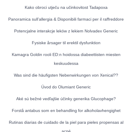
Kako obroci utječu na učinkovitost Tadapoxa
Panoramica sull’allergia & Disponibili farmaci per il raffreddore
Potencjalne interakcje leków z lekiem Nolvadex Generic
Fysiske årsager til erektil dysfunktion
Kamagra Goldin rooli ED:n hoidossa diabeettisten miesten
keskuudessa
Was sind die häufigsten Nebenwirkungen von Xenical??
Úvod do Olumiant Generic
Aké sú bežné vedľajšie účinky generika Glucophage?
Forstå antabus som en behandling for alkoholavhengighet
Rutinas diarias de cuidado de la piel para pieles propensas al
acné