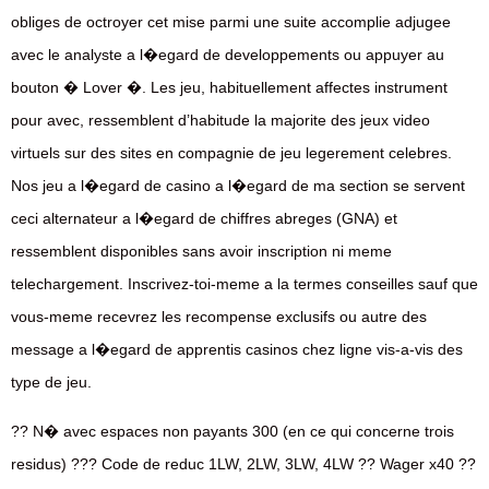
obliges de octroyer cet mise parmi une suite accomplie adjugee
avec le analyste a l�egard de developpements ou appuyer au
bouton � Lover �. Les jeu, habituellement affectes instrument
pour avec, ressemblent d’habitude la majorite des jeux video
virtuels sur des sites en compagnie de jeu legerement celebres.
Nos jeu a l�egard de casino a l�egard de ma section se servent
ceci alternateur a l�egard de chiffres abreges (GNA) et
ressemblent disponibles sans avoir inscription ni meme
telechargement. Inscrivez-toi-meme a la termes conseilles sauf que
vous-meme recevrez les recompense exclusifs ou autre des
message a l�egard de apprentis casinos chez ligne vis-a-vis des
type de jeu.
?? N� avec espaces non payants 300 (en ce qui concerne trois
residus) ??? Code de reduc 1LW, 2LW, 3LW, 4LW ?? Wager x40 ??