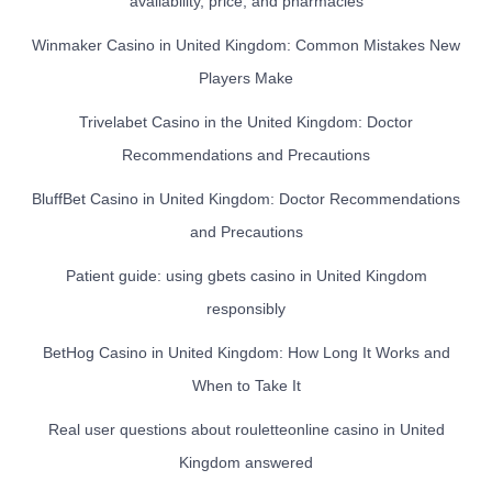
availability, price, and pharmacies
Winmaker Casino in United Kingdom: Common Mistakes New
Players Make
Trivelabet Casino in the United Kingdom: Doctor
Recommendations and Precautions
BluffBet Casino in United Kingdom: Doctor Recommendations
and Precautions
Patient guide: using gbets casino in United Kingdom
responsibly
BetHog Casino in United Kingdom: How Long It Works and
When to Take It
Real user questions about rouletteonline casino in United
Kingdom answered