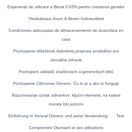
Experiențe de utilizare a Bimat 0.03% pentru creșterea genelor
Yleiskatsaus ihoon & Aknen hoitotuotteet
Condiciones adecuadas de almacenamiento de doxiciclina en
casa
Pochopenie dôležitosti diskrétnej prepravy produktov pre
sexuálne zdravie
Pochopení základů značkových a generických léků
Pochopenie Zithromax Generic: Čo to je a ako to funguje
Razumevanje oznak odmerkov: ključni elementi, na katere
morate biti pozorni
Einführung in Xenical Generic und seine Verwendung
Test
Comprendre Olumiant et ses utilisations