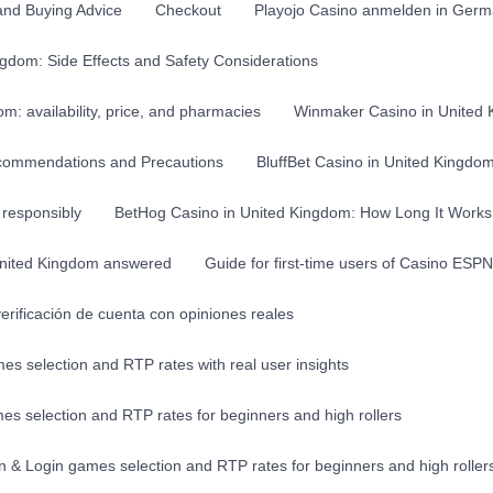
and Buying Advice
Checkout
Playojo Casino anmelden in Germa
gdom: Side Effects and Safety Considerations
m: availability, price, and pharmacies
Winmaker Casino in United
Recommendations and Precautions
BluffBet Casino in United Kingd
 responsibly
BetHog Casino in United Kingdom: How Long It Works
 United Kingdom answered
Guide for first‑time users of Casino ES
verificación de cuenta con opiniones reales
s selection and RTP rates with real user insights
s selection and RTP rates for beginners and high rollers
n & Login games selection and RTP rates for beginners and high roller