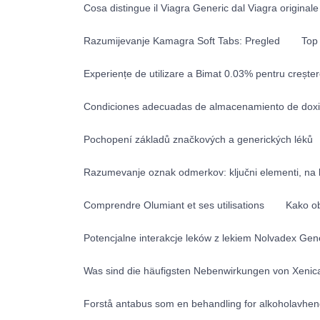
Cosa distingue il Viagra Generic dal Viagra originale
Razumijevanje Kamagra Soft Tabs: Pregled
Top
Experiențe de utilizare a Bimat 0.03% pentru crește
Condiciones adecuadas de almacenamiento de doxic
Pochopení základů značkových a generických léků
Razumevanje oznak odmerkov: ključni elementi, na k
Comprendre Olumiant et ses utilisations
Kako ob
Potencjalne interakcje leków z lekiem Nolvadex Gen
Was sind die häufigsten Nebenwirkungen von Xenic
Forstå antabus som en behandling for alkoholavhen