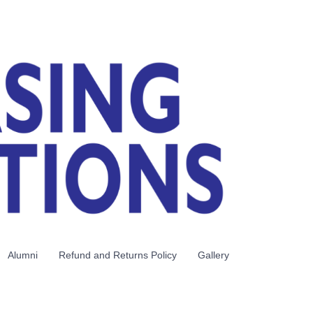
Alumni
Refund and Returns Policy
Gallery