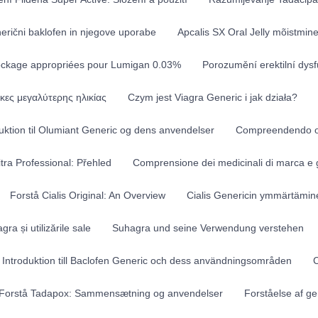
erični baklofen in njegove uporabe
Apcalis SX Oral Jelly mõistmin
tockage appropriées pour Lumigan 0.03%
Porozumění erektilní dysf
κες μεγαλύτερης ηλικίας
Czym jest Viagra Generic i jak działa?
uktion til Olumiant Generic og dens anvendelser
Compreendendo o 
tra Professional: Přehled
Comprensione dei medicinali di marca e 
Forstå Cialis Original: An Overview
Cialis Genericin ymmärtämin
ra și utilizările sale
Suhagra und seine Verwendung verstehen
Introduktion till Baclofen Generic och dess användningsområden
Forstå Tadapox: Sammensætning og anvendelser
Forståelse af g