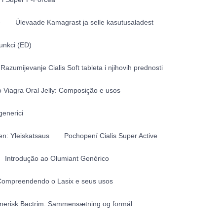
e
Ülevaade Kamagrast ja selle kasutusaladest
unkci (ED)
Razumijevanje Cialis Soft tableta i njihovih prednosti
Viagra Oral Jelly: Composição e usos
generici
en: Yleiskatsaus
Pochopení Cialis Super Active
Introdução ao Olumiant Genérico
Compreendendo o Lasix e seus usos
enerisk Bactrim: Sammensætning og formål