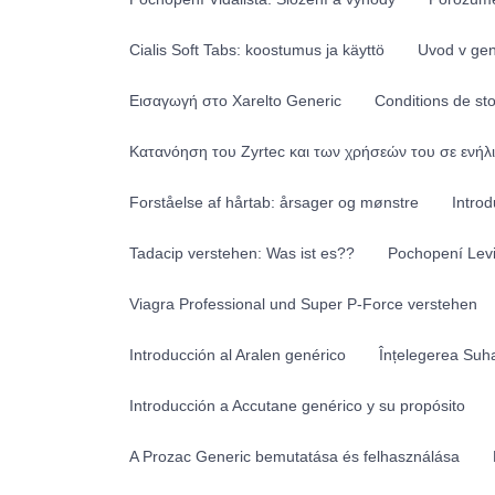
Cialis Soft Tabs: koostumus ja käyttö
Uvod v gen
Εισαγωγή στο Xarelto Generic
Conditions de s
Κατανόηση του Zyrtec και των χρήσεών του σε ενήλι
Forståelse af hårtab: årsager og mønstre
Introd
Tadacip verstehen: Was ist es??
Pochopení Levi
Viagra Professional und Super P-Force verstehen
Introducción al Aralen genérico
Înțelegerea Suhag
Introducción a Accutane genérico y su propósito
A Prozac Generic bemutatása és felhasználása