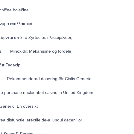
onične bolečine
ώνυμα εναλλακτικά
ίζονται από το Zyrtec σε ηλικιωμένους
s
Minoxidil: Mekanisme og fordele
für Tadacip
Rekommenderad dosering för Cialis Generic
to purchase nucleonbet casino in United Kingdom
 Generic: En översikt
ea disfuncției erectile de-a lungul deceniilor
 i Super P‑Forcea