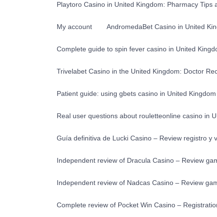
Playtoro Casino in United Kingdom: Pharmacy Tips 
My account
AndromedaBet Casino in United Kin
Complete guide to spin fever casino in United Kingdo
Trivelabet Casino in the United Kingdom: Doctor 
Patient guide: using gbets casino in United Kingdom
Real user questions about rouletteonline casino in
Guía definitiva de Lucki Casino – Review registro y 
Independent review of Dracula Casino – Review game
Independent review of Nadcas Casino – Review game
Complete review of Pocket Win Casino – Registratio