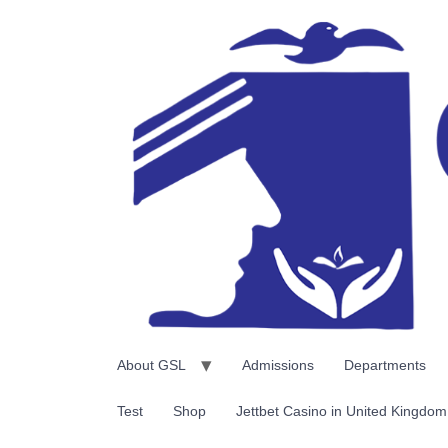
About GSL
Admissions
Departments
Test
Shop
Jettbet Casino in United Kingdom