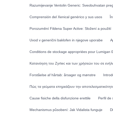
Razumijevanje Ventolin Generic: Sveobuhvatan pre
Comprensión del Xenical genérico y sus usos
În
Porozumění Fildena Super Active: Složení a použití
Uvod v generični baklofen in njegove uporabe
A
Conditions de stockage appropriées pour Lumigan 
Κατανόηση του Zyrtec και των χρήσεών του σε ενήλι
Forståelse af hårtab: årsager og mønstre
Introd
Πώς τα γεύματα επηρεάζουν την αποτελεσματικότητα
Cause fisiche della disfunzione erettile
Perfil de
Mechanismus působení: Jak Vidalista funguje
D