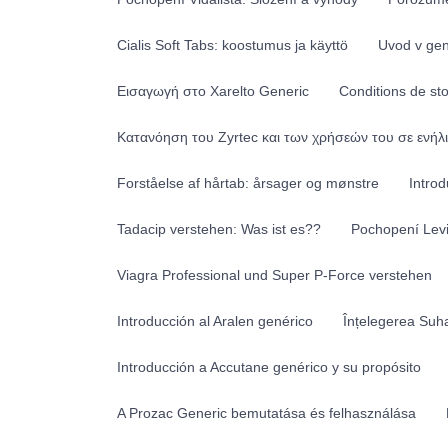
Cialis Soft Tabs: koostumus ja käyttö
Uvod v gen
Εισαγωγή στο Xarelto Generic
Conditions de s
Κατανόηση του Zyrtec και των χρήσεών του σε ενήλι
Forståelse af hårtab: årsager og mønstre
Introd
Tadacip verstehen: Was ist es??
Pochopení Levi
Viagra Professional und Super P-Force verstehen
Introducción al Aralen genérico
Înțelegerea Suhag
Introducción a Accutane genérico y su propósito
A Prozac Generic bemutatása és felhasználása