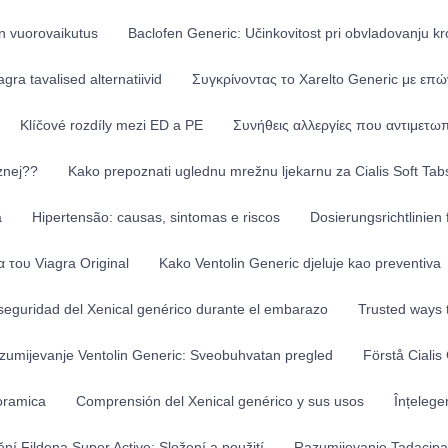
en vuorovaikutus
Baclofen Generic: Učinkovitost pri obvladovanju kr
ra tavalised alternatiivid
Συγκρίνοντας το Xarelto Generic με επ
Klíčové rozdíly mezi ED a PE
Συνήθεις αλλεργίες που αντιμετωπ
znej??
Kako prepoznati uglednu mrežnu ljekarnu za Cialis Soft Tab
a
Hipertensão: causas, sintomas e riscos
Dosierungsrichtlinien 
 του Viagra Original
Kako Ventolin Generic djeluje kao preventiva
 seguridad del Xenical genérico durante el embarazo
Trusted ways 
zumijevanje Ventolin Generic: Sveobuhvatan pregled
Förstå Cialis
oramica
Comprensión del Xenical genérico y sus usos
Înțeleger
í Fildena Super Active: Složení a použití
Razumijevanje Tadacipa