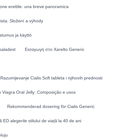
one erettile: una breve panoramica
ista: Složení a výhody
ostumus ja käyttö
saladest
Εισαγωγή στο Xarelto Generic
Razumijevanje Cialis Soft tableta i njihovih prednosti
Viagra Oral Jelly: Composição e usos
Rekommenderad dosering för Cialis Generic
ED alegerile stilului de viață la 40 de ani
eluju