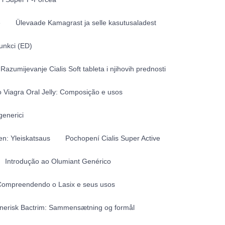
e
Ülevaade Kamagrast ja selle kasutusaladest
unkci (ED)
Razumijevanje Cialis Soft tableta i njihovih prednosti
Viagra Oral Jelly: Composição e usos
generici
en: Yleiskatsaus
Pochopení Cialis Super Active
Introdução ao Olumiant Genérico
Compreendendo o Lasix e seus usos
enerisk Bactrim: Sammensætning og formål