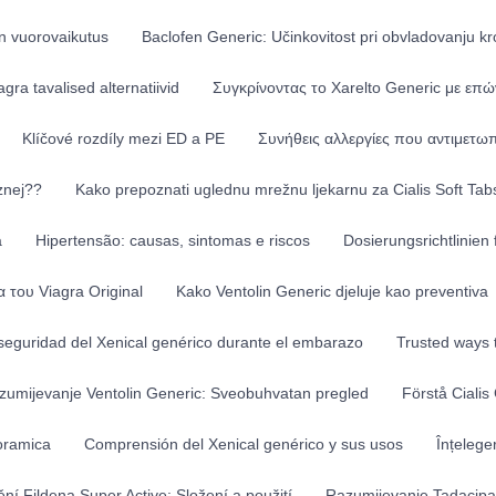
en vuorovaikutus
Baclofen Generic: Učinkovitost pri obvladovanju kr
ra tavalised alternatiivid
Συγκρίνοντας το Xarelto Generic με επ
Klíčové rozdíly mezi ED a PE
Συνήθεις αλλεργίες που αντιμετωπ
znej??
Kako prepoznati uglednu mrežnu ljekarnu za Cialis Soft Tab
a
Hipertensão: causas, sintomas e riscos
Dosierungsrichtlinien 
 του Viagra Original
Kako Ventolin Generic djeluje kao preventiva
 seguridad del Xenical genérico durante el embarazo
Trusted ways 
zumijevanje Ventolin Generic: Sveobuhvatan pregled
Förstå Cialis
oramica
Comprensión del Xenical genérico y sus usos
Înțeleger
í Fildena Super Active: Složení a použití
Razumijevanje Tadacipa