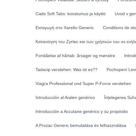
Cialis Soft Tabs: koostumus ja käyttö
Uvod v gen
Εισαγωγή στο Xarelto Generic
Conditions de s
Κατανόηση του Zyrtec και των χρήσεών του σε ενήλι
Forståelse af hårtab: årsager og mønstre
Introd
Tadacip verstehen: Was ist es??
Pochopení Levi
Viagra Professional und Super P-Force verstehen
Introducción al Aralen genérico
Înțelegerea Suhag
Introducción a Accutane genérico y su propósito
A Prozac Generic bemutatása és felhasználása