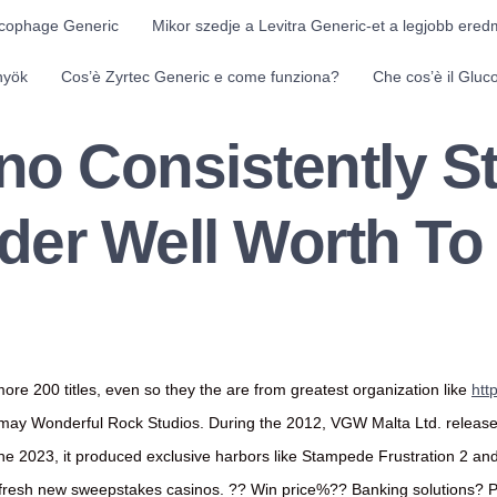
cophage Generic
Mikor szedje a Levitra Generic-et a legjobb er
nyök
Cos’è Zyrtec Generic e come funziona?
Che cos’è il Glu
o Consistently S
der Well Worth To 
re 200 titles, even so they the are from greatest organization like
htt
ou may Wonderful Rock Studios. During the 2012, VGW Malta Ltd. releas
e 2023, it produced exclusive harbors like Stampede Frustration 2 and y
fresh new sweepstakes casinos. ?? Win price%?? Banking solutions? P