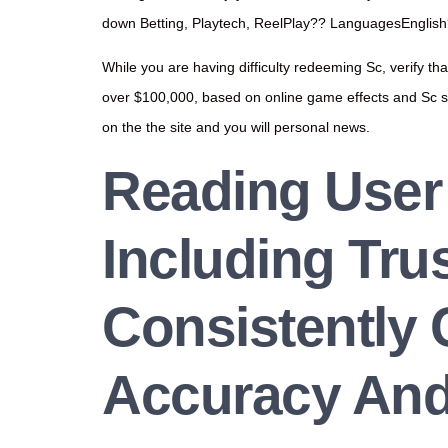
down Betting, Playtech, ReelPlay?? LanguagesEngli
While you are having difficulty redeeming Sc, verify 
over $100,000, based on online game effects and Sc st
on the the site and you will personal news.
Reading User
Including Trus
Consistently
Accuracy And