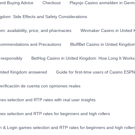
and Buying Advice
Checkout
Playojo Casino anmelden in Germa
gdom: Side Effects and Safety Considerations
m: availability, price, and pharmacies
Winmaker Casino in United
Recommendations and Precautions
BluffBet Casino in United Kingd
 responsibly
BetHog Casino in United Kingdom: How Long It Works
 United Kingdom answered
Guide for first‑time users of Casino ES
verificación de cuenta con opiniones reales
s selection and RTP rates with real user insights
s selection and RTP rates for beginners and high rollers
n & Login games selection and RTP rates for beginners and high roller