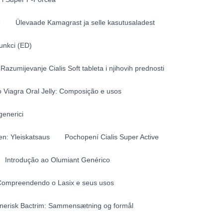
e
Ülevaade Kamagrast ja selle kasutusaladest
unkci (ED)
Razumijevanje Cialis Soft tableta i njihovih prednosti
Viagra Oral Jelly: Composição e usos
generici
en: Yleiskatsaus
Pochopení Cialis Super Active
Introdução ao Olumiant Genérico
Compreendendo o Lasix e seus usos
enerisk Bactrim: Sammensætning og formål