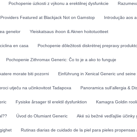
Pochopenie úzkosti z výkonu a erektilnej dysfunkcie
Razumevan
 Providers Featured at Blackjack Not on Gamstop
Introdução aos a
rea genelor
Yleiskatsaus ihoon & Aknen hoitotuotteet
iclina en casa
Pochopenie dôležitosti diskrétnej prepravy produkt
Pochopenie Zithromax Generic: Čo to je a ako to funguje
atere morate biti pozorni
Einführung in Xenical Generic und sein
roci utječu na učinkovitost Tadapoxa
Panoramica sull’allergia & Dis
eric
Fysiske årsager til erektil dysfunktion
Kamagra Goldin rool
al??
Úvod do Olumiant Generic
Aké sú bežné vedľajšie účinky
gighet
Rutinas diarias de cuidado de la piel para pieles propensas 