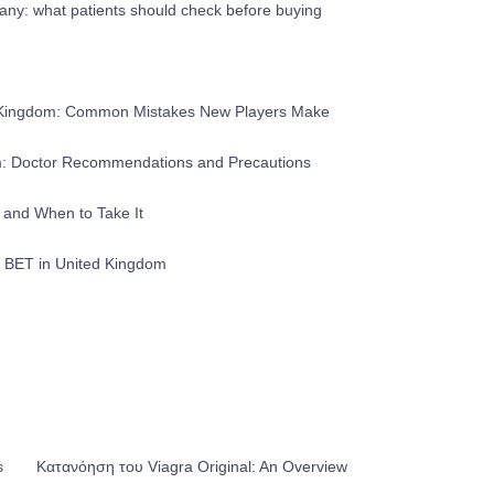
ny: what patients should check before buying
 Kingdom: Common Mistakes New Players Make
om: Doctor Recommendations and Precautions
 and When to Take It
PN BET in United Kingdom
s
Κατανόηση του Viagra Original: An Overview