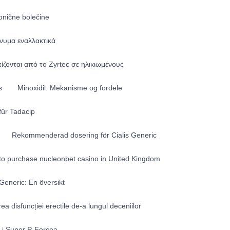
onične bolečine
ώνυμα εναλλακτικά
ίζονται από το Zyrtec σε ηλικιωμένους
s
Minoxidil: Mekanisme og fordele
für Tadacip
Rekommenderad dosering för Cialis Generic
to purchase nucleonbet casino in United Kingdom
 Generic: En översikt
ea disfuncției erectile de-a lungul deceniilor
 i Super P‑Forcea