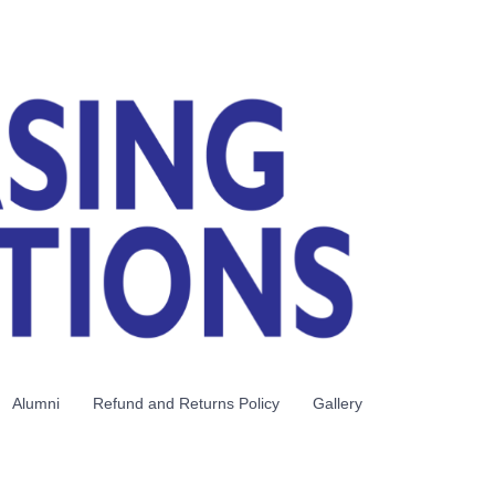
Alumni
Refund and Returns Policy
Gallery