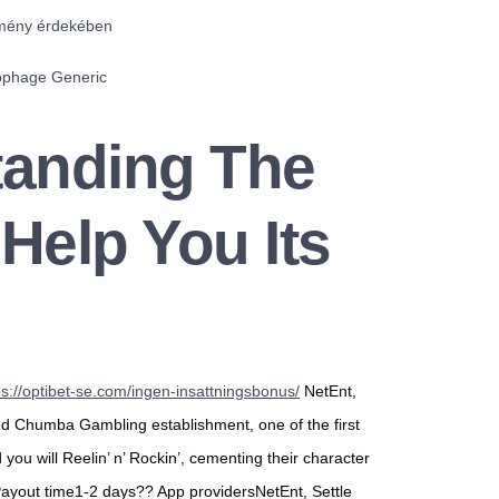
edmény érdekében
cophage Generic
tanding The
Help You Its
ps://optibet-se.com/ingen-insattningsbonus/
NetEnt,
ed Chumba Gambling establishment, one of the first
ou will Reelin’ n’ Rockin’, cementing their character
ayout time1-2 days?? App providersNetEnt, Settle