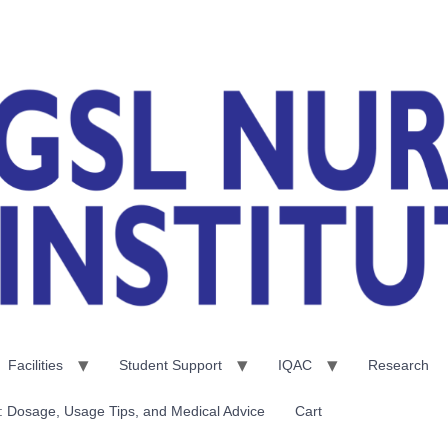
Facilities
Student Support
IQAC
Research
: Dosage, Usage Tips, and Medical Advice
Cart