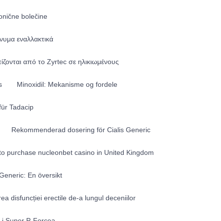
onične bolečine
ώνυμα εναλλακτικά
ίζονται από το Zyrtec σε ηλικιωμένους
s
Minoxidil: Mekanisme og fordele
für Tadacip
Rekommenderad dosering för Cialis Generic
to purchase nucleonbet casino in United Kingdom
 Generic: En översikt
ea disfuncției erectile de-a lungul deceniilor
 i Super P‑Forcea