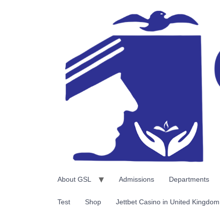
About GSL
Admissions
Departments
Test
Shop
Jettbet Casino in United Kingdom