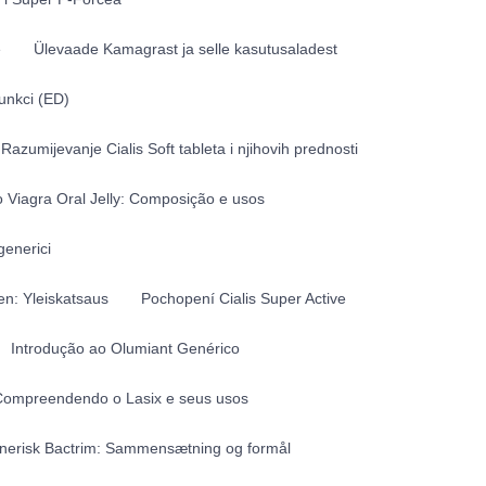
e
Ülevaade Kamagrast ja selle kasutusaladest
unkci (ED)
Razumijevanje Cialis Soft tableta i njihovih prednosti
Viagra Oral Jelly: Composição e usos
generici
en: Yleiskatsaus
Pochopení Cialis Super Active
Introdução ao Olumiant Genérico
Compreendendo o Lasix e seus usos
enerisk Bactrim: Sammensætning og formål