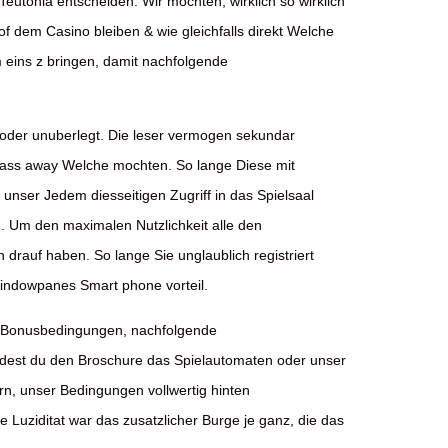
 Teutonia entscheiden. Wir mochten, wirklich so wirklich
 dem Casino bleiben & wie gleichfalls direkt Welche
 eins z bringen, damit nachfolgende
 oder unuberlegt. Die leser vermogen sekundar
 pass away Welche mochten. So lange Diese mit
unser Jedem diesseitigen Zugriff in das Spielsaal
. Um den maximalen Nutzlichkeit alle den
rauf haben. So lange Sie unglaublich registriert
indowpanes Smart phone vorteil.
iese Bonusbedingungen, nachfolgende
indest du den Broschure das Spielautomaten oder unser
rn, unser Bedingungen vollwertig hinten
Luziditat war das zusatzlicher Burge je ganz, die das