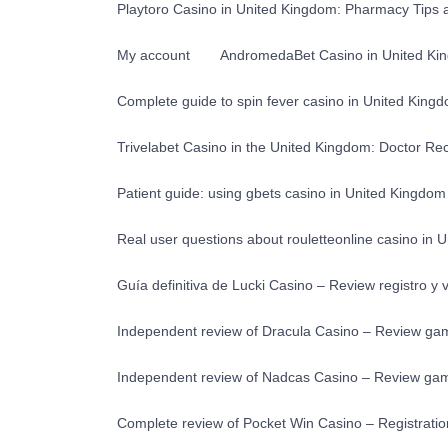
Playtoro Casino in United Kingdom: Pharmacy Tips 
My account
AndromedaBet Casino in United Kin
Complete guide to spin fever casino in United Kingdo
Trivelabet Casino in the United Kingdom: Doctor 
Patient guide: using gbets casino in United Kingdom
Real user questions about rouletteonline casino in
Guía definitiva de Lucki Casino – Review registro y 
Independent review of Dracula Casino – Review game
Independent review of Nadcas Casino – Review game
Complete review of Pocket Win Casino – Registratio