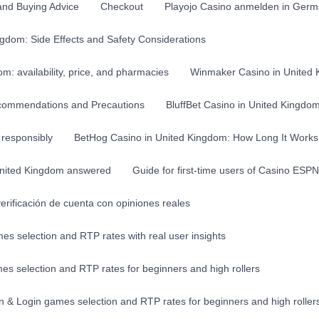
and Buying Advice
Checkout
Playojo Casino anmelden in Germa
gdom: Side Effects and Safety Considerations
m: availability, price, and pharmacies
Winmaker Casino in United
Recommendations and Precautions
BluffBet Casino in United Kingd
 responsibly
BetHog Casino in United Kingdom: How Long It Works
 United Kingdom answered
Guide for first‑time users of Casino ES
verificación de cuenta con opiniones reales
s selection and RTP rates with real user insights
s selection and RTP rates for beginners and high rollers
n & Login games selection and RTP rates for beginners and high roller