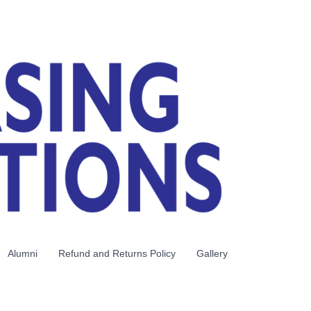
Alumni
Refund and Returns Policy
Gallery