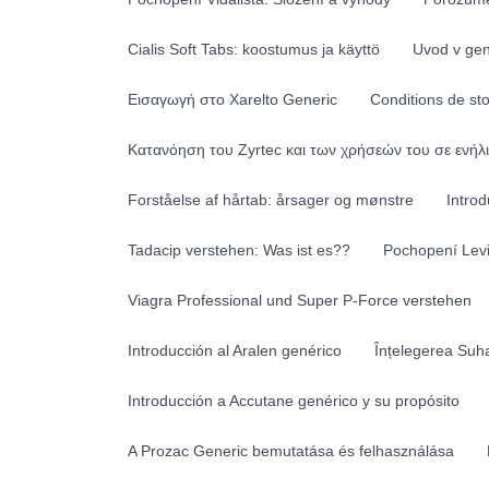
Cialis Soft Tabs: koostumus ja käyttö
Uvod v gen
Εισαγωγή στο Xarelto Generic
Conditions de s
Κατανόηση του Zyrtec και των χρήσεών του σε ενήλι
Forståelse af hårtab: årsager og mønstre
Introd
Tadacip verstehen: Was ist es??
Pochopení Levi
Viagra Professional und Super P-Force verstehen
Introducción al Aralen genérico
Înțelegerea Suhag
Introducción a Accutane genérico y su propósito
A Prozac Generic bemutatása és felhasználása