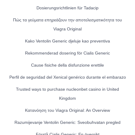
Dosierungsrichtlinien für Tadacip
Πώς τα γεύματα επηρεάζουν την αποτελεσματικότητα του
Viagra Original
Kako Ventolin Generic djeluje kao preventiva
Rekommenderad dosering för Cialis Generic
Cause fisiche della disfunzione erettile
Perfil de seguridad del Xenical genérico durante el embarazo
Trusted ways to purchase nucleonbet casino in United
Kingdom
Κατανόηση του Viagra Original: An Overview
Razumijevanje Ventolin Generic: Sveobuhvatan pregled
Förstå Cialis Generic: En översikt