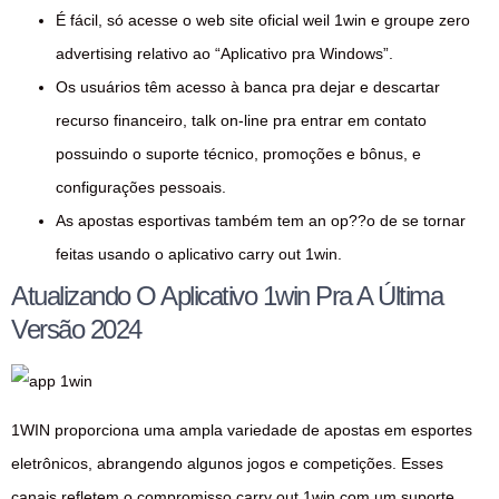
É fácil, só acesse o web site oficial weil 1win e groupe zero
advertising relativo ao “Aplicativo pra Windows”.
Os usuários têm acesso à banca pra dejar e descartar
recurso financeiro, talk on-line pra entrar em contato
possuindo o suporte técnico, promoções e bônus, e
configurações pessoais.
As apostas esportivas também tem an op??o de se tornar
feitas usando o aplicativo carry out 1win.
Atualizando O Aplicativo 1win Pra A Última
Versão 2024
1WIN proporciona uma ampla variedade de apostas em esportes
eletrônicos, abrangendo algunos jogos e competições. Esses
canais refletem o compromisso carry out 1win com um suporte