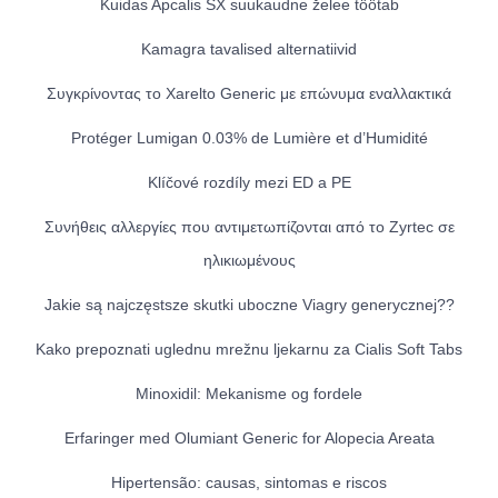
Kuidas Apcalis SX suukaudne želee töötab
Kamagra tavalised alternatiivid
Συγκρίνοντας το Xarelto Generic με επώνυμα εναλλακτικά
Protéger Lumigan 0.03% de Lumière et d’Humidité
Klíčové rozdíly mezi ED a PE
Συνήθεις αλλεργίες που αντιμετωπίζονται από το Zyrtec σε
ηλικιωμένους
Jakie są najczęstsze skutki uboczne Viagry generycznej??
Kako prepoznati uglednu mrežnu ljekarnu za Cialis Soft Tabs
Minoxidil: Mekanisme og fordele
Erfaringer med Olumiant Generic for Alopecia Areata
Hipertensão: causas, sintomas e riscos