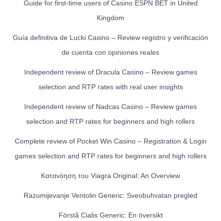
Guide for first‑time users of Casino ESPN BET in United
Kingdom
Guía definitiva de Lucki Casino – Review registro y verificación
de cuenta con opiniones reales
Independent review of Dracula Casino – Review games
selection and RTP rates with real user insights
Independent review of Nadcas Casino – Review games
selection and RTP rates for beginners and high rollers
Complete review of Pocket Win Casino – Registration & Login
games selection and RTP rates for beginners and high rollers
Κατανόηση του Viagra Original: An Overview
Razumijevanje Ventolin Generic: Sveobuhvatan pregled
Förstå Cialis Generic: En översikt