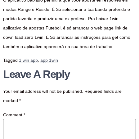
modos Range e Reside. É Só selecionar a tua banda preferida e
partida favorita e produzir uma ex profeso. Pra baixar 1win
aplicativo de apostas Futebol, é só arrancar o web page link de
down load zero 1win. É Só arrancar as instruções para get como
também o aplicativo aparecerá na sua área de trabalho.
Tagged
1 win app
,
app 1win
Leave A Reply
Your email address will not be published.
Required fields are
marked
*
Comment
*