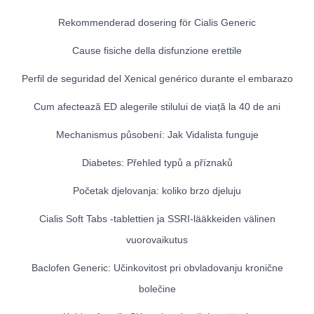
Rekommenderad dosering för Cialis Generic
Cause fisiche della disfunzione erettile
Perfil de seguridad del Xenical genérico durante el embarazo
Cum afectează ED alegerile stilului de viață la 40 de ani
Mechanismus působení: Jak Vidalista funguje
Diabetes: Přehled typů a příznaků
Početak djelovanja: koliko brzo djeluju
Cialis Soft Tabs -tablettien ja SSRI-lääkkeiden välinen
vuorovaikutus
Baclofen Generic: Učinkovitost pri obvladovanju kronične
bolečine