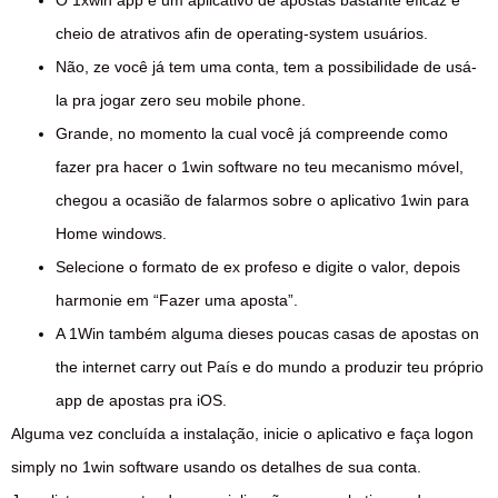
cheio de atrativos afin de operating-system usuários.
Não, ze você já tem uma conta, tem a possibilidade de usá-
la pra jogar zero seu mobile phone.
Grande, no momento la cual você já compreende como
fazer pra hacer o 1win software no teu mecanismo móvel,
chegou a ocasião de falarmos sobre o aplicativo 1win para
Home windows.
Selecione o formato de ex profeso e digite o valor, depois
harmonie em “Fazer uma aposta”.
A 1Win também alguma dieses poucas casas de apostas on
the internet carry out País e do mundo a produzir teu próprio
app de apostas pra iOS.
Alguma vez concluída a instalação, inicie o aplicativo e faça logon
simply no 1win software usando os detalhes de sua conta.