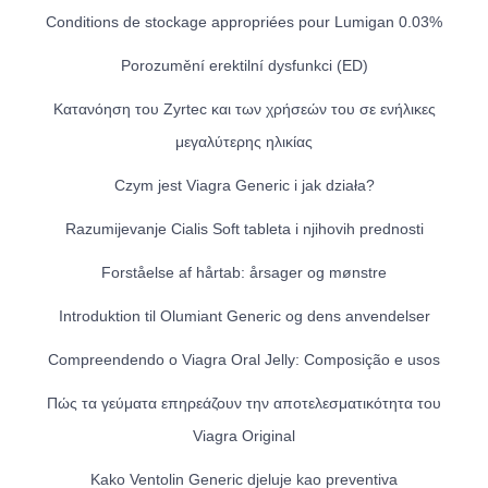
Conditions de stockage appropriées pour Lumigan 0.03%
Porozumění erektilní dysfunkci (ED)
Κατανόηση του Zyrtec και των χρήσεών του σε ενήλικες
μεγαλύτερης ηλικίας
Czym jest Viagra Generic i jak działa?
Razumijevanje Cialis Soft tableta i njihovih prednosti
Forståelse af hårtab: årsager og mønstre
Introduktion til Olumiant Generic og dens anvendelser
Compreendendo o Viagra Oral Jelly: Composição e usos
Πώς τα γεύματα επηρεάζουν την αποτελεσματικότητα του
Viagra Original
Kako Ventolin Generic djeluje kao preventiva