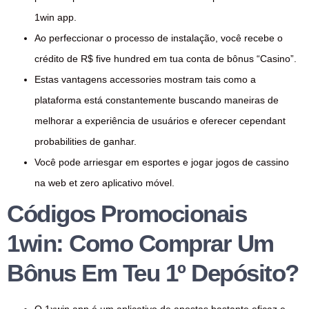
1win app.
Ao perfeccionar o processo de instalação, você recebe o
crédito de R$ five hundred em tua conta de bônus “Casino”.
Estas vantagens accessories mostram tais como a
plataforma está constantemente buscando maneiras de
melhorar a experiência de usuários e oferecer cependant
probabilities de ganhar.
Você pode arriesgar em esportes e jogar jogos de cassino
na web et zero aplicativo móvel.
Códigos Promocionais
1win: Como Comprar Um
Bônus Em Teu 1º Depósito?
O 1xwin app é um aplicativo de apostas bastante eficaz e