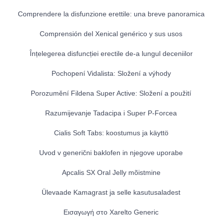
Comprendere la disfunzione erettile: una breve panoramica
Comprensión del Xenical genérico y sus usos
Înțelegerea disfuncției erectile de-a lungul deceniilor
Pochopení Vidalista: Složení a výhody
Porozumění Fildena Super Active: Složení a použití
Razumijevanje Tadacipa i Super P‑Forcea
Cialis Soft Tabs: koostumus ja käyttö
Uvod v generični baklofen in njegove uporabe
Apcalis SX Oral Jelly mõistmine
Ülevaade Kamagrast ja selle kasutusaladest
Εισαγωγή στο Xarelto Generic