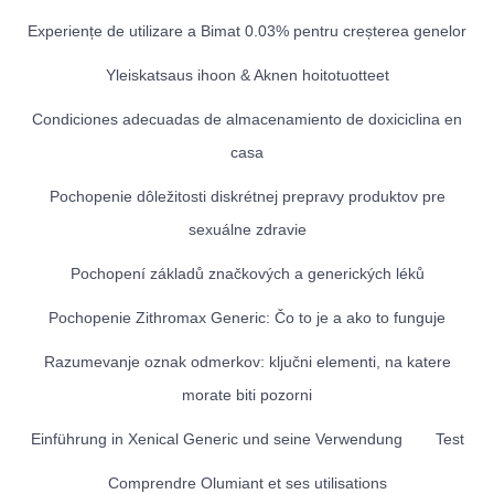
Experiențe de utilizare a Bimat 0.03% pentru creșterea genelor
Yleiskatsaus ihoon & Aknen hoitotuotteet
Condiciones adecuadas de almacenamiento de doxiciclina en
casa
Pochopenie dôležitosti diskrétnej prepravy produktov pre
sexuálne zdravie
Pochopení základů značkových a generických léků
Pochopenie Zithromax Generic: Čo to je a ako to funguje
Razumevanje oznak odmerkov: ključni elementi, na katere
morate biti pozorni
Einführung in Xenical Generic und seine Verwendung
Test
Comprendre Olumiant et ses utilisations