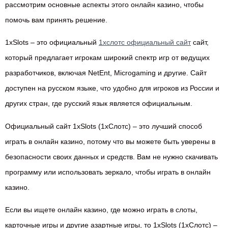
рассмотрим основные аспекты этого онлайн казино, чтобы
помочь вам принять решение.
1xSlots – это официальный
1хслотс официальный сайт
сайт,
который предлагает игрокам широкий спектр игр от ведущих
разработчиков, включая NetEnt, Microgaming и другие. Сайт
доступен на русском языке, что удобно для игроков из России и
других стран, где русский язык является официальным.
Официальный сайт 1xSlots (1хСлотс) – это лучший способ
играть в онлайн казино, потому что вы можете быть уверены в
безопасности своих данных и средств. Вам не нужно скачивать
программу или использовать зеркало, чтобы играть в онлайн
казино.
Если вы ищете онлайн казино, где можно играть в слоты,
карточные игры и другие азартные игры, то 1xSlots (1хСлотс) –