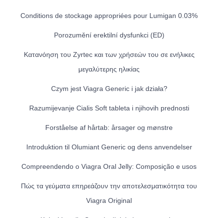
Conditions de stockage appropriées pour Lumigan 0.03%
Porozumění erektilní dysfunkci (ED)
Κατανόηση του Zyrtec και των χρήσεών του σε ενήλικες
μεγαλύτερης ηλικίας
Czym jest Viagra Generic i jak działa?
Razumijevanje Cialis Soft tableta i njihovih prednosti
Forståelse af hårtab: årsager og mønstre
Introduktion til Olumiant Generic og dens anvendelser
Compreendendo o Viagra Oral Jelly: Composição e usos
Πώς τα γεύματα επηρεάζουν την αποτελεσματικότητα του
Viagra Original