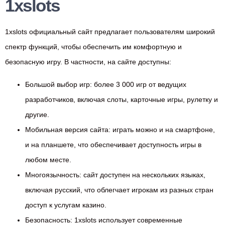
1xslots
1xslots официальный сайт предлагает пользователям широкий
спектр функций, чтобы обеспечить им комфортную и
безопасную игру. В частности, на сайте доступны:
Большой выбор игр: более 3 000 игр от ведущих
разработчиков, включая слоты, карточные игры, рулетку и
другие.
Мобильная версия сайта: играть можно и на смартфоне,
и на планшете, что обеспечивает доступность игры в
любом месте.
Многоязычность: сайт доступен на нескольких языках,
включая русский, что облегчает игрокам из разных стран
доступ к услугам казино.
Безопасность: 1xslots использует современные