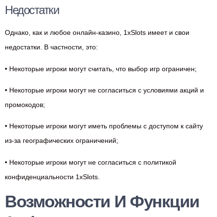
Недостатки
Однако, как и любое онлайн-казино, 1xSlots имеет и свои
недостатки. В частности, это:
• Некоторые игроки могут считать, что выбор игр ограничен;
• Некоторые игроки могут не согласиться с условиями акций и
промокодов;
• Некоторые игроки могут иметь проблемы с доступом к сайту
из-за географических ограничений;
• Некоторые игроки могут не согласиться с политикой
конфиденциальности 1xSlots.
Возможности И Функции