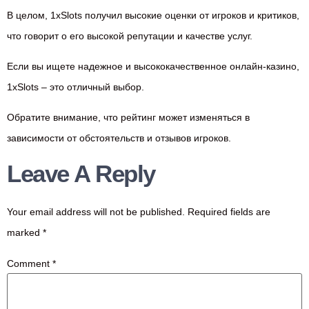
В целом, 1xSlots получил высокие оценки от игроков и критиков,
что говорит о его высокой репутации и качестве услуг.
Если вы ищете надежное и высококачественное онлайн-казино,
1xSlots – это отличный выбор.
Обратите внимание, что рейтинг может изменяться в
зависимости от обстоятельств и отзывов игроков.
Leave A Reply
Your email address will not be published.
Required fields are
marked
*
Comment
*