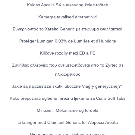
Kuidas Apcalis SX suukaudne želee töötab
Kamagra tavalised alternatiivid
Συγκρίνοντας το Xarelto Generic με επώνυμα εναλλακτικά
Protéger Lumigan 0.03% de Lumière et d’Humidité
Klíčové rozdíly mezi ED a PE
Συνήθεις αλλεργίες που αντιμετωπίζονται από το Zyrtec σε
ηλικιωμένους
Jakie są najczęstsze skutki uboczne Viagry generycznej??
Kako prepoznati uglednu mrežnu ljekarnu za Cialis Soft Tabs
Minoxidil: Mekanisme og fordele
Erfaringer med Olumiant Generic for Alopecia Areata
Hipertensão: causas, sintomas e riscos