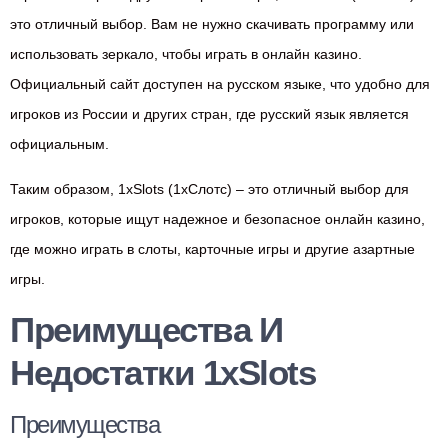
это отличный выбор. Вам не нужно скачивать программу или
использовать зеркало, чтобы играть в онлайн казино.
Официальный сайт доступен на русском языке, что удобно для
игроков из России и других стран, где русский язык является
официальным.
Таким образом, 1xSlots (1хСлотс) – это отличный выбор для
игроков, которые ищут надежное и безопасное онлайн казино,
где можно играть в слоты, карточные игры и другие азартные
игры.
Преимущества И
Недостатки 1xSlots
Преимущества