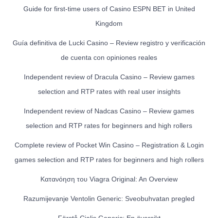
Guide for first‑time users of Casino ESPN BET in United
Kingdom
Guía definitiva de Lucki Casino – Review registro y verificación
de cuenta con opiniones reales
Independent review of Dracula Casino – Review games
selection and RTP rates with real user insights
Independent review of Nadcas Casino – Review games
selection and RTP rates for beginners and high rollers
Complete review of Pocket Win Casino – Registration & Login
games selection and RTP rates for beginners and high rollers
Κατανόηση του Viagra Original: An Overview
Razumijevanje Ventolin Generic: Sveobuhvatan pregled