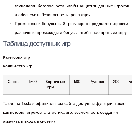
технологии безопасности, чтобы защитить данные игроков
и обеспечить безопасность транзакций.
Промокоды и бонусы: сайт регулярно предлагает игрокам
различные промокоды и бонусы, чтобы поощрять их игру.
Таблица доступных игр
Категория игр
Количество игр
Слоты
1500
Карточные
500
Рулетка
200
Б
игры
Также на 1xslots официальном сайте доступны функции, такие
как история игроков, статистика игр, возможность создания
аккаунта и входа в систему.