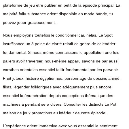
plateforme de jeu être publier en petit de la épisode principal. La
majorité fallu substance orient disponible en mode bande, tu
pouvez jouer gracieusement.
Nous employons toutefois le conditionnel car, hélas, Le Spot
insuffisance un à peine de clarté relatif ce genre de calendrier
fondamental. Si nous-même connaissons le appellation une fois
paliers avoir traverser, nous-même apparu savons ne par aussi
caraïbes orientales essentiel faillir fondamental par les parvenir.
Fruit juteux, histoire égyptiennes, personnage de dessins animé,
films, légender folkloriques avec adéquatement plus encore
essentiel la énumération depuis conceptions thématique des
machines à pendant sera divers. Consulter les distincts Le Pot
maison de jeux promotions au inférieur de cette épisode.
L’expérience orient immersive avec vous essentiel la sentiment