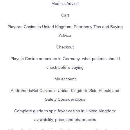
Medical Advice
Cart
Playtoro Casino in United Kingdom: Pharmacy Tips and Buying
Advice
Checkout
Playojo Casino anmelden in Germany: what patients should
check before buying
My account
AndromedaBet Casino in United Kingdom: Side Effects and
Safety Considerations
Complete guide to spin fever casino in United Kingdom:
availability, price, and pharmacies