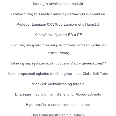
Kamagra tavalised alternatiivid
Συγκρίνοντας το Xarelto Generic με επώνυμα εναλλακτικά
Protéger Lumigan 0.03% de Lumière et d’Humidité
Klíčové rozdíly mezi ED a PE
Συνήθεις αλλεργίες που αντιμετωπίζονται από το Zyrtec σε
ηλικιωμένους
Jakie są najczęstsze skutki uboczne Viagry generycznej??
Kako prepoznati uglednu mrežnu ljekarnu za Cialis Soft Tabs
Minoxidil: Mekanisme og fordele
Erfaringer med Olumiant Generic for Alopecia Areata
Hipertensão: causas, sintomas e riscos
Dosierungsrichtlinien für Tadacip