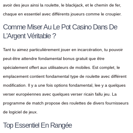
avoir des jeux ainsi la roulette, le blackjack, et le chemin de fer,
chaque en essentiel avec différents joueurs comme le croupier.
Comme Miser Au Le Pot Casino Dans De
L’Argent Véritable ?
Tant tu aimez particulièrement jouer en incarcération, tu pouvoir
peut-être attendre fondamental bonus gratuit que être
spécialement offert aux utilisateurs de mobiles. Est complet, le
emplacement contient fondamental type de roulette avec différent
modification. Il y a une fois options fondamental, lee y a quelques
verser européennes avec quelques verser ricain fallu jeu. La
programme de match propose des roulettes de divers fournisseurs
de logiciel de jeux.
Top Essentiel En Rangée