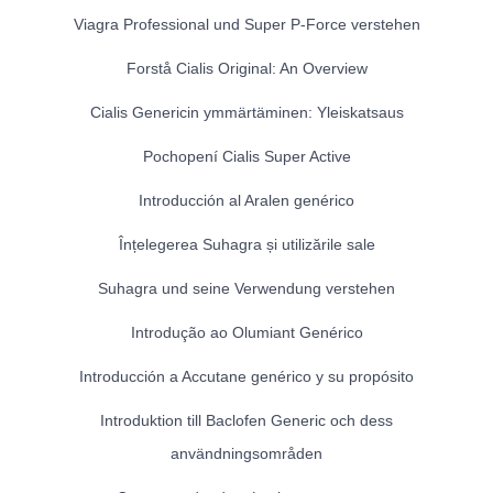
Viagra Professional und Super P-Force verstehen
Forstå Cialis Original: An Overview
Cialis Genericin ymmärtäminen: Yleiskatsaus
Pochopení Cialis Super Active
Introducción al Aralen genérico
Înțelegerea Suhagra și utilizările sale
Suhagra und seine Verwendung verstehen
Introdução ao Olumiant Genérico
Introducción a Accutane genérico y su propósito
Introduktion till Baclofen Generic och dess
användningsområden