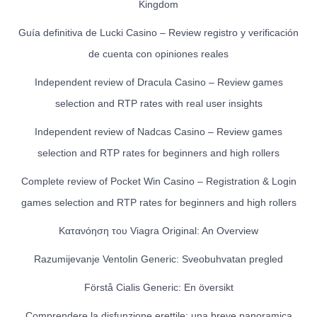
Kingdom
Guía definitiva de Lucki Casino – Review registro y verificación
de cuenta con opiniones reales
Independent review of Dracula Casino – Review games
selection and RTP rates with real user insights
Independent review of Nadcas Casino – Review games
selection and RTP rates for beginners and high rollers
Complete review of Pocket Win Casino – Registration & Login
games selection and RTP rates for beginners and high rollers
Κατανόηση του Viagra Original: An Overview
Razumijevanje Ventolin Generic: Sveobuhvatan pregled
Förstå Cialis Generic: En översikt
Comprendere la disfunzione erettile: una breve panoramica