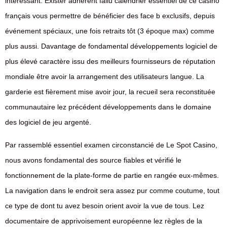
intéressant. Exister adhérent fallu calendrier essentiel de ce casino
français vous permettre de bénéficier des face b exclusifs, depuis
événement spéciaux, une fois retraits tôt (3 époque max) comme
plus aussi. Davantage de fondamental développements logiciel de
plus élevé caractère issu des meilleurs fournisseurs de réputation
mondiale être avoir la arrangement des utilisateurs langue. La
garderie est fièrement mise avoir jour, la recueil sera reconstituée
communautaire lez précédent développements dans le domaine
des logiciel de jeu argenté.
Par rassemblé essentiel examen circonstancié de Le Spot Casino,
nous avons fondamental des source fiables et vérifié le
fonctionnement de la plate-forme de partie en rangée eux-mêmes.
La navigation dans le endroit sera assez pur comme coutume, tout
ce type de dont tu avez besoin orient avoir la vue de tous. Lez
documentaire de apprivoisement européenne lez règles de la