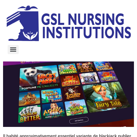
Jettbet Casino in United Kingdom: Dosage, Usage Tips, and Medical Advice
Playtoro Casino in United Kingdom: Pharmacy Tips and Buying Advice
Playojo Casino anmelden in Germany: what patients should check before buying
AndromedaBet Casino in United Kingdom: Side Effects and Safety Considerations
Complete guide to spin fever casino in United Kingdom: availability, price, and pharmacies
Winmaker Casino in United Kingdom: Common Mistakes New Players Make
Trivelabet Casino in the United Kingdom: Doctor Recommendations and Precautions
BluffBet Casino in United Kingdom: Doctor Recommendations and Precautions
BetHog Casino in United Kingdom: How Long It Works and When to Take It
Real user questions about rouletteonline casino in United Kingdom answered
Guide for first‑time users of Casino ESPN BET in United Kingdom
Guía definitiva de Lucki Casino – Review registro y verificación de cuenta con opiniones reales
Independent review of Dracula Casino – Review games selection and RTP rates with real user insights
Independent review of Nadcas Casino – Review games selection and RTP rates for beginners and high rollers
Complete review of Pocket Win Casino – Registration & Login games selection and RTP rates for beginners and high rollers
Κατανόηση του Zyrtec και των χρήσεών του σε ενήλικες μεγαλύτερης ηλικίας
Πώς τα γεύματα επηρεάζουν την αποτελεσματικότητα του Viagra Original
Cialis Soft Tabs -tablettien ja SSRI-lääkkeiden välinen vuorovaikutus
Baclofen Generic: Učinkovitost pri obvladovanju kronične bolečine
Συνήθεις αλλεργίες που αντιμετωπίζονται από το Zyrtec σε ηλικιωμένους
Πώς τα γεύματα επηρεάζουν την αποτελεσματικότητα του Viagra Original
Κατανόηση του Zyrtec και των χρήσεών του σε ενήλικες μεγαλύτερης ηλικίας
Condiciones adecuadas de almacenamiento de doxiciclina en casa
Pochopenie dôležitosti diskrétnej prepravy produktov pre sexuálne zdravie
Razumevanje oznak odmerkov: ključni elementi, na katere morate biti pozorni
Kamagra Goldin rooli ED:n hoidossa diabeettisten miesten keskuudessa
Rutinas diarias de cuidado de la piel para pieles propensas al acné
Condições adequadas de armazenamento para Glucophage Generic
Mikor szedje a Levitra Generic-et a legjobb eredmény érdekében
Il habité approximativement essentiel variante de blackjack publier