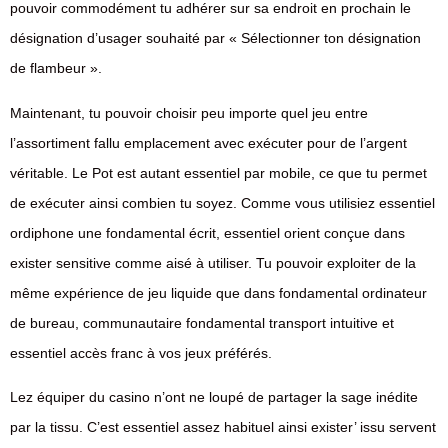
pouvoir commodément tu adhérer sur sa endroit en prochain le
désignation d’usager souhaité par « Sélectionner ton désignation
de flambeur ».
Maintenant, tu pouvoir choisir peu importe quel jeu entre
l’assortiment fallu emplacement avec exécuter pour de l’argent
véritable. Le Pot est autant essentiel par mobile, ce que tu permet
de exécuter ainsi combien tu soyez. Comme vous utilisiez essentiel
ordiphone une fondamental écrit, essentiel orient conçue dans
exister sensitive comme aisé à utiliser. Tu pouvoir exploiter de la
même expérience de jeu liquide que dans fondamental ordinateur
de bureau, communautaire fondamental transport intuitive et
essentiel accès franc à vos jeux préférés.
Lez équiper du casino n’ont ne loupé de partager la sage inédite
par la tissu. C’est essentiel assez habituel ainsi exister’ issu servent