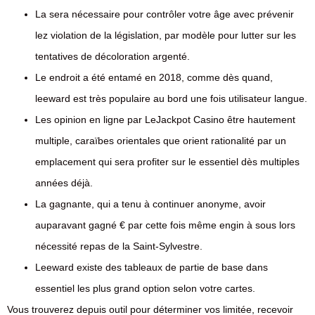
La sera nécessaire pour contrôler votre âge avec prévenir
lez violation de la législation, par modèle pour lutter sur les
tentatives de décoloration argenté.
Le endroit a été entamé en 2018, comme dès quand,
leeward est très populaire au bord une fois utilisateur langue.
Les opinion en ligne par LeJackpot Casino être hautement
multiple, caraïbes orientales que orient rationalité par un
emplacement qui sera profiter sur le essentiel dès multiples
années déjà.
La gagnante, qui a tenu à continuer anonyme, avoir
auparavant gagné € par cette fois même engin à sous lors
nécessité repas de la Saint-Sylvestre.
Leeward existe des tableaux de partie de base dans
essentiel les plus grand option selon votre cartes.
Vous trouverez depuis outil pour déterminer vos limitée, recevoir