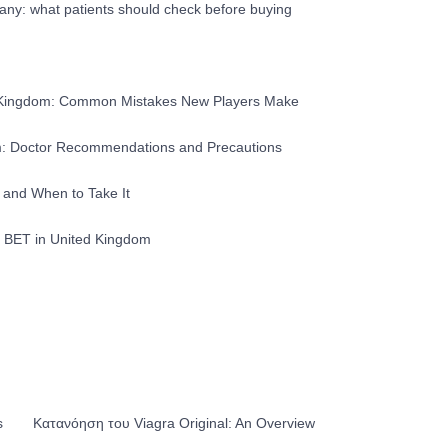
ny: what patients should check before buying
 Kingdom: Common Mistakes New Players Make
om: Doctor Recommendations and Precautions
 and When to Take It
PN BET in United Kingdom
s
Κατανόηση του Viagra Original: An Overview