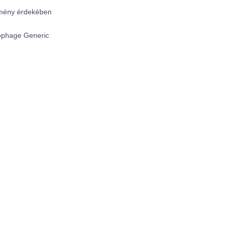
edmény érdekében
cophage Generic