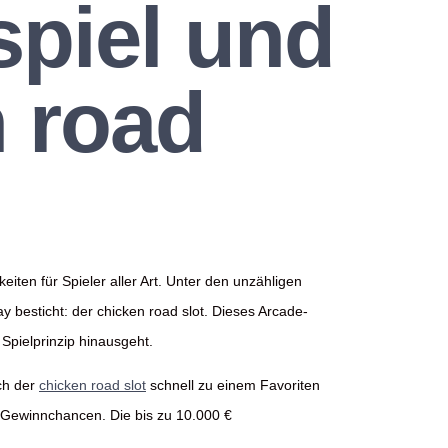
piel und
n road
iten für Spieler aller Art. Unter den unzähligen
 besticht: der chicken road slot. Dieses Arcade-
Spielprinzip hinausgeht.
ch der
chicken road slot
schnell zu einem Favoriten
e Gewinnchancen. Die bis zu 10.000 €