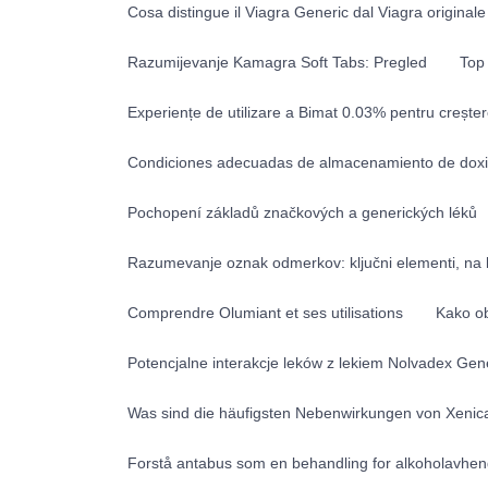
Cosa distingue il Viagra Generic dal Viagra originale
Razumijevanje Kamagra Soft Tabs: Pregled
Top
Experiențe de utilizare a Bimat 0.03% pentru crește
Condiciones adecuadas de almacenamiento de doxic
Pochopení základů značkových a generických léků
Razumevanje oznak odmerkov: ključni elementi, na k
Comprendre Olumiant et ses utilisations
Kako ob
Potencjalne interakcje leków z lekiem Nolvadex Gen
Was sind die häufigsten Nebenwirkungen von Xenic
Forstå antabus som en behandling for alkoholavhen