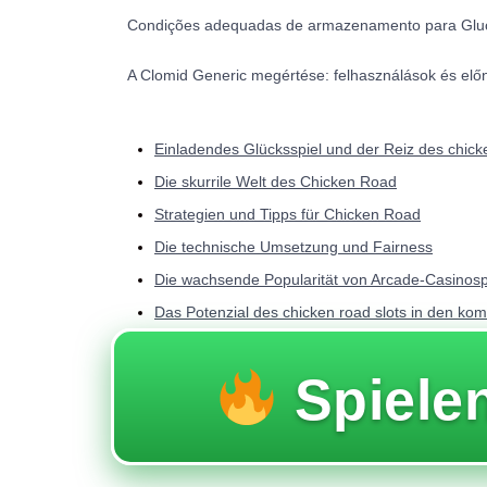
Condições adequadas de armazenamento para Glu
A Clomid Generic megértése: felhasználások és elő
Einladendes Glücksspiel und der Reiz des chicke
Die skurrile Welt des Chicken Road
Strategien und Tipps für Chicken Road
Die technische Umsetzung und Fairness
Die wachsende Popularität von Arcade-Casinosp
Das Potenzial des chicken road slots in den k
Spiele