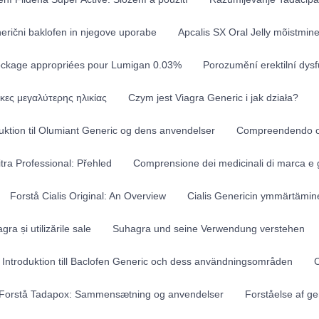
erični baklofen in njegove uporabe
Apcalis SX Oral Jelly mõistmin
tockage appropriées pour Lumigan 0.03%
Porozumění erektilní dysf
κες μεγαλύτερης ηλικίας
Czym jest Viagra Generic i jak działa?
uktion til Olumiant Generic og dens anvendelser
Compreendendo o 
tra Professional: Přehled
Comprensione dei medicinali di marca e 
Forstå Cialis Original: An Overview
Cialis Genericin ymmärtämin
ra și utilizările sale
Suhagra und seine Verwendung verstehen
Introduktion till Baclofen Generic och dess användningsområden
Forstå Tadapox: Sammensætning og anvendelser
Forståelse af g