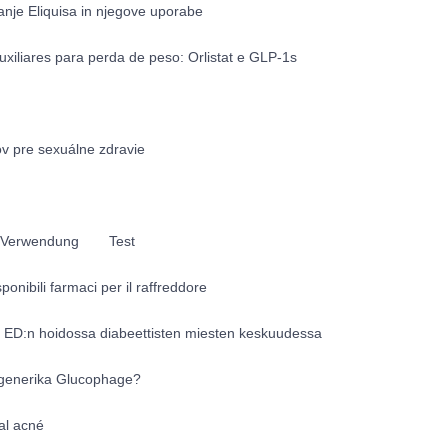
je Eliquisa in njegove uporabe
uxiliares para perda de peso: Orlistat e GLP-1s
ov pre sexuálne zdravie
e Verwendung
Test
ponibili farmaci per il raffreddore
i ED:n hoidossa diabeettisten miesten keskuudessa
 generika Glucophage?
al acné