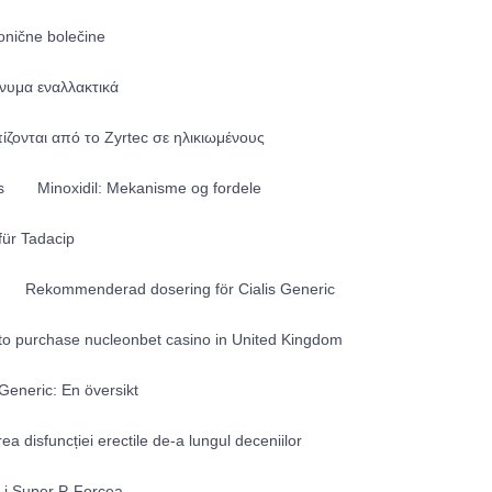
onične bolečine
ώνυμα εναλλακτικά
ίζονται από το Zyrtec σε ηλικιωμένους
s
Minoxidil: Mekanisme og fordele
für Tadacip
Rekommenderad dosering för Cialis Generic
to purchase nucleonbet casino in United Kingdom
 Generic: En översikt
ea disfuncției erectile de-a lungul deceniilor
 i Super P‑Forcea